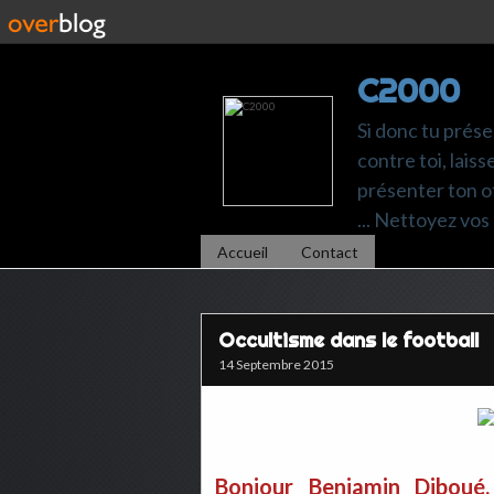
C2000
Si donc tu prése
contre toi, laiss
présenter ton of
... Nettoyez vos 
Accueil
Contact
Occultisme dans le football
14 Septembre 2015
Bonjour Benjamin Diboué