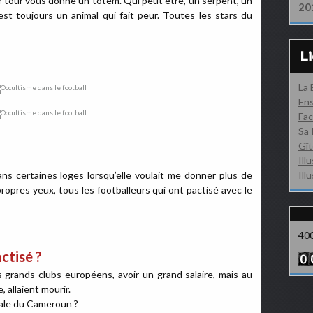
ur tour vous donne un totem. Qui peut être, un serpent, un
20
’est toujours un animal qui fait peur. Toutes les stars du
L
La
Ens
Fac
Sa 
Gît
Ill
ns certaines loges lorsqu’elle voulait me donner plus de
Ill
propres yeux, tous les footballeurs qui ont pactisé avec le
40
ctisé ?
plus grands clubs européens, avoir un grand salaire, mais au
allaient mourir.
nale du Cameroun ?