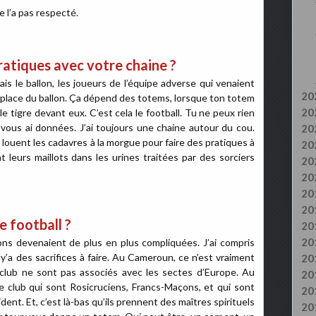
 ne l’a pas respecté.
atiques avec votre chaine ?
ais le ballon, les joueurs de l’équipe adverse qui venaient
20
et place du ballon. Ça dépend des totems, lorsque ton totem
20
le tigre devant eux. C’est cela le football. Tu ne peux rien
vous ai données. J’ai toujours une chaine autour du cou.
20
 louent les cadavres à la morgue pour faire des pratiques à
20
t leurs maillots dans les urines traitées par des sorciers
20
20
20
20
e football ?
20
20
ns devenaient de plus en plus compliquées. J’ai compris
 y’a des sacrifices à faire. Au Cameroun, ce n’est vraiment
20
 club ne sont pas associés avec les sectes d’Europe. Au
20
e club qui sont Rosicruciens, Francs-Maçons, et qui sont
20
nt. Et, c’est là-bas qu’ils prennent des maîtres spirituels
20