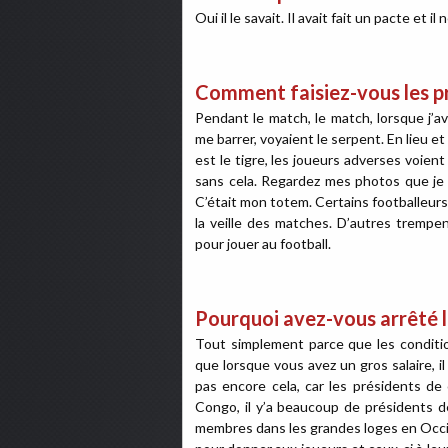
Oui il le savait. Il avait fait un pacte et il
Comment faisiez-vous les pr
Pendant le match, le match, lorsque j’av
me barrer, voyaient le serpent. En lieu 
est le tigre, les joueurs adverses voient 
sans cela. Regardez mes photos que je 
C’était mon totem. Certains footballeurs
la veille des matches. D’autres trempen
pour jouer au football.
Pourquoi avez-vous arrêté l
Tout simplement parce que les conditio
que lorsque vous avez un gros salaire, il
pas encore cela, car les présidents de
Congo, il y’a beaucoup de présidents d
membres dans les grandes loges en Occide