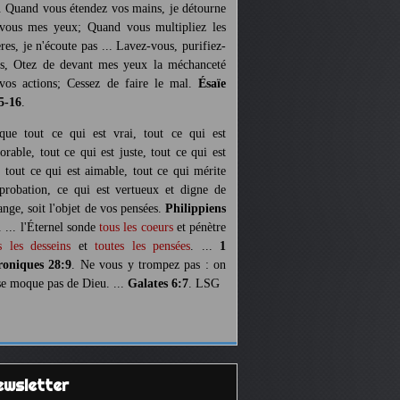
. Quand vous étendez vos mains, je détourne
vous mes yeux; Quand vous multipliez les
ères, je n'écoute pas ... Lavez-vous, purifiez-
s, Otez de devant mes yeux la méchanceté
vos actions; Cessez de faire le mal.
Ésaïe
5-16
.
 que tout ce qui est vrai, tout ce qui est
orable, tout ce qui est juste, tout ce qui est
, tout ce qui est aimable, tout ce qui mérite
pprobation, ce qui est vertueux et digne de
ange, soit l'objet de vos pensées.
Philippiens
. ... l'Éternel sonde
tous les coeurs
et pénètre
s les desseins
et
toutes les pensées
. ...
1
oniques 28:9
. Ne vous y trompez pas : on
se moque pas de Dieu. ...
Galates 6:7
. LSG
Newsletter