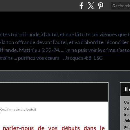
ntes ton offrande à l'autel, et que là tu te souviennes que
e là ton offrande devant l'autel, et va d'abord te réconcilier
frande. Matthieu 5:23-24. ... Je ne puis voir le crime s'asso
mains ... purifiez vos cœurs ... Jacques 4:8. LSG
I
Un 
S'i
tro
Job
, parlez-nous de vos débuts dans le
pas