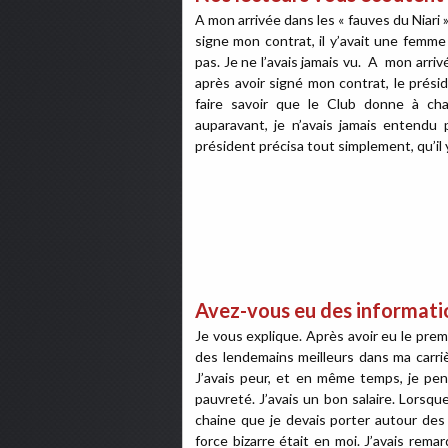
A mon arrivée dans les « fauves du Niari »,
signe mon contrat, il y’avait une femme d
pas. Je ne l’avais jamais vu. A mon arri
après avoir signé mon contrat, le prés
faire savoir que le Club donne à chaq
auparavant, je n’avais jamais entendu 
président précisa tout simplement, qu’il y
Avez-vous eu des informatio
Je vous explique. Après avoir eu le pre
des lendemains meilleurs dans ma carrièr
J’avais peur, et en même temps, je pe
pauvreté. J’avais un bon salaire. Lors
chaine que je devais porter autour des 
force bizarre était en moi. J’avais rema