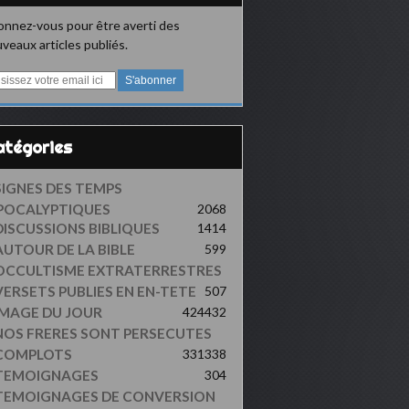
nnez-vous pour être averti des
veaux articles publiés.
Catégories
SIGNES DES TEMPS
POCALYPTIQUES
2068
DISCUSSIONS BIBLIQUES
1414
AUTOUR DE LA BIBLE
599
OCCULTISME EXTRATERRESTRES
VERSETS PUBLIES EN EN-TETE
507
IMAGE DU JOUR
424
432
NOS FRERES SONT PERSECUTES
COMPLOTS
331
338
TEMOIGNAGES
304
TEMOIGNAGES DE CONVERSION