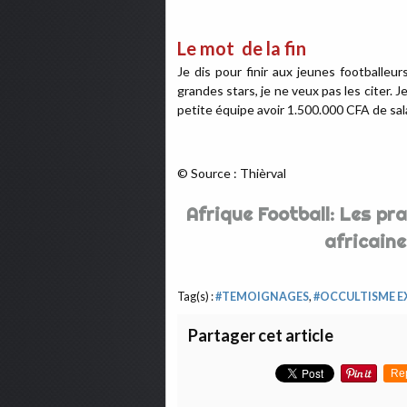
Le mot de la fin
Je dis pour finir aux jeunes footballeur
grandes stars, je ne veux pas les citer. 
petite équipe avoir 1.500.000 CFA de sala
© Source : Thièrval
Afrique Football: Les pr
africaine
Tag(s) :
#TEMOIGNAGES
,
#OCCULTISME E
Partager cet article
Re