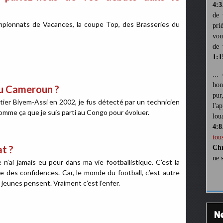
4:3
de 
mpionnats de Vacances, la coupe Top, des Brasseries du
pri
vou
de 
1:1
...
hon
u Cameroun ?
pur
tier Biyem-Assi en 2002, je fus détecté par un technicien
l'a
 comme ça que je suis parti au Congo pour évoluer.
lou
4:8
tou
t ?
Chr
ne 
e n’ai jamais eu peur dans ma vie footballistique. C’est la
ire des confidences. Car, le monde du football, c’est autre
s jeunes pensent. Vraiment c’est l’enfer.