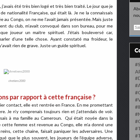
 j’avais été très bien logé et très bien traité. Le jour que je
Abo
e nationalité Française, qui était là. Je ne la connaissais
nou
vée au Congo, on ne me l’avait jamais présentée. Mais juste
ident du club, m’avait convoqué dans son bureau, pour me
E
ue joueur un maitre spirituel. J’étais bouleversé car,
m
a
parler d’une telle chose. Ayant constaté ma froideur, le
i
’avait rien de grave. Juste un guide spirituel.
l
#
A
#
chretiens2000
#
#
ns par rapport à cette française ?
#
mier contact, elle est rentrée en France. En me promettant
#
e. Je n’y comprenais toujours rien et j’attendais de voir.
#
nsais à ma famille au Cameroun. Qui était noyée dans la
#
que cette femme est revenue au Congo, elle m’a donné une
#
reins, cette chaine, faisait paniquer les adversaires. Une
#
rqué que le plus souvent, les joueurs de l’équipe adverse,