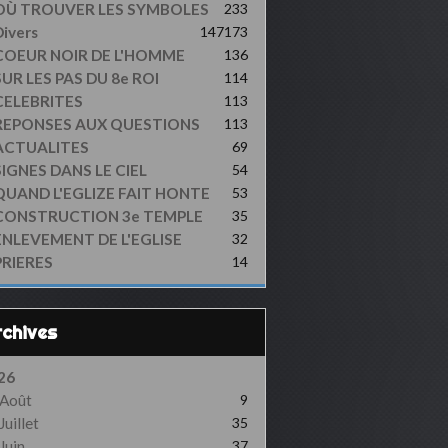
OÙ TROUVER LES SYMBOLES
233
ivers
147
173
COEUR NOIR DE L'HOMME
136
UR LES PAS DU 8e ROI
114
CELEBRITES
113
REPONSES AUX QUESTIONS
113
ACTUALITES
69
SIGNES DANS LE CIEL
54
QUAND L'EGLIZE FAIT HONTE
53
CONSTRUCTION 3e TEMPLE
35
ENLEVEMENT DE L'EGLISE
32
PRIERES
14
Archives
26
Août
9
Juillet
35
Juin
37