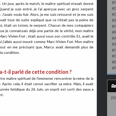
#
. Un jour, après le match, le maître spirituel m’avait donné
#D
uand je suis entré, je l’ai aperçue avec un gros serpent
#
 J’avais voulu fuir. Alors, je me suis retourné et je me suis
avait tout de suite expliqué que ce n’était pas la peine de
#S
 moi, était un totem, le serpent. Chacun de mes coéquipiers
#
que je connaissais déjà une partie de la vérité, mon maître
#
Marc-Vivien Foé ; était aussi sous son contrôle. Et, avait le
#
i j’allais aussi mourir comme Marc-Vivien Foé. Mon maître
#
. Tout en me précisant que, Marco avait demandé plus de
#
la condition.
#
#
#
a-t-il parlé de cette condition ?
re maître spirituel de l’emmener rencontrer la reine de la
Après cela, il était censé sacrifier sa mère. Mais, il avait
journée fatidique du 26 Juin, un esprit est sorti des eaux a
nt.
20