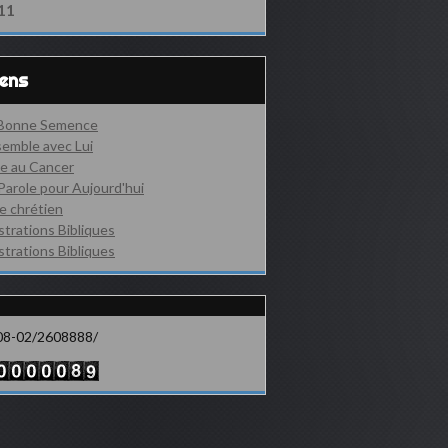
11
iens
 Bonne Semence
emble avec Lui
e au Cancer
Parole pour Aujourd'hui
e chrétien
ustrations Bibliques
ustrations Bibliques
08-02/2608888/