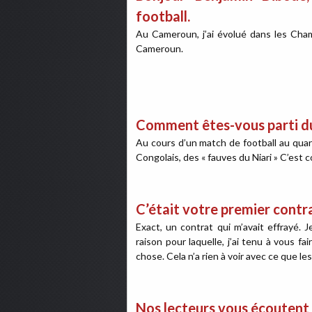
football.
Au Cameroun, j’ai évolué dans les Cha
Cameroun.
Comment êtes-vous parti d
Au cours d’un match de football au quar
Congolais, des « fauves du Niari » C’est
C’était votre premier contra
Exact, un contrat qui m’avait effrayé. J
raison pour laquelle, j’ai tenu à vous fa
chose. Cela n’a rien à voir avec ce que le
Nos lecteurs vous écoutent