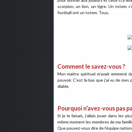
pour donner aux joueurs et ceux-ci à le
scorpion, un lion, un tigre. Un totem c
football ont un totem. Tous.
Comment le savez-vous ?
Mon maitre spirituel m’avait emmené da
pouvoir. C’est là-bas que j’ai vu de mes 
diable.
Pourquoi n’avez-vous pas pa
Si je le faisais, j’allais jouer dans les 
même moment les membres de ma famille, 
Que pouvez-vous dire de l’équipe natio