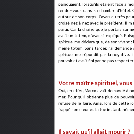
paniquaient, lorsqu’ils étaient face à moi
rendez-vous dans sa chambre d’hôtel. Q
autour de son corps. J’avais eu très peur.
croisé nez à nez avec le président. Il m’
partir. Car la chaine que je portais sur
avait un totem, m’avait-il expliqué. Puis
spirituel me déclara que, de son vivant ; 
même totem. Sans tarder, j’ai demandé s
spirituel me répondit par la négative
pouvoir et avait fini par ne pas respecter 
Votre maître spirituel, vous 
Oui, en effet, Marco avait demandé à not
mer. Pour qu’il obtienne plus de pouvoir. 
refusé de le faire. Ainsi, lors de cette 
frappé son cœur et l’a tué instantanéme
Il savait qu’il allait mourir ?