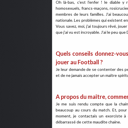
Oh là-bas, c’est l’enfer ! le diable 
homosexuels, francs-maçons, rosicrucien
membres de leurs familles. J’ai beaucou
nationale. Les problèmes qui existent en
Vous savez, moi, j’ai toujours rêvé, joue
que j’ai vu est incroyable. J’ai le peu qu
Quels conseils donnez-vous
jouer au Football ?
Je leur demande de se contenter des pet
et de ne jamais accepter un maître spiritu
A propos du maître, comment
Je me suis rendu compte que la chaine
beaucoup au cours du match. Et, pour
moment, je contactais un exorciste à 
débarrassé de cette maudite chaine.