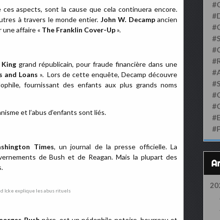
#
 ces aspects, sont la cause que cela continuera encore.
#D
utres à travers le monde entier.
John W. Decamp
ancien
#
 une affaire «
The Franklin Cover-Up
».
#S
#
#
 King
grand républicain, pour fraude financière dans une
#
gs and Loans
». Lors de cette enquête, Decamp découvre
#
ophile, fournissant des enfants aux plus grands noms
#
#
atanisme et l’abus d’enfants sont liés.
#
#
shington Times
, un journal de la presse officielle. La
uvernements de Bush et de Reagan. Mais la plupart des
.
20
eorges Bush
père, est un pédophile notoire, bourreau et