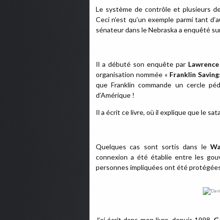
Le système de contrôle et plusieurs de
Ceci n’est qu’un exemple parmi tant d’a
sénateur dans le Nebraska a enquêté sur
Il a débuté son enquête par
Lawrence
organisation nommée «
Franklin Savin
que Franklin commande un cercle péd
d’Amérique !
Il a écrit ce livre, où il explique que le s
Quelques cas sont sortis dans le
Wa
connexion a été établie entre les go
personnes impliquées ont été protégées
J’ai écrit dans mon livre, depuis 1998,
G