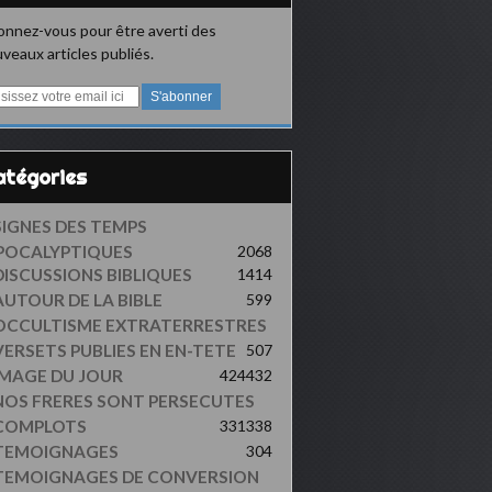
nnez-vous pour être averti des
veaux articles publiés.
Catégories
SIGNES DES TEMPS
POCALYPTIQUES
2068
DISCUSSIONS BIBLIQUES
1414
AUTOUR DE LA BIBLE
599
OCCULTISME EXTRATERRESTRES
VERSETS PUBLIES EN EN-TETE
507
IMAGE DU JOUR
424
432
NOS FRERES SONT PERSECUTES
COMPLOTS
331
338
TEMOIGNAGES
304
TEMOIGNAGES DE CONVERSION