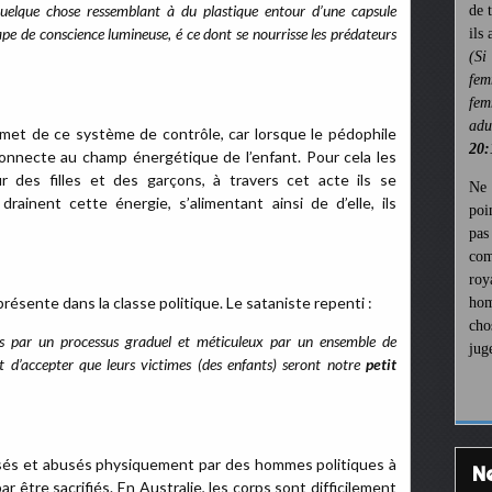
Quelque chose ressemblant à du plastique entour d’une capsule
de 
ape de conscience lumineuse, é ce dont se nourrisse les prédateurs
ils
(Si
fem
fem
ad
met de ce système de contrôle, car lorsque le pédophile
20:
connecte au champ énergétique de l’enfant. Pour cela les
r des filles et des garçons, à travers cet acte ils se
Ne 
rainent cette énergie, s’alimentant ainsi de d’elle, ils
poi
pa
com
roy
présente dans la classe politique. Le sataniste repenti :
hom
cho
tes par un processus graduel et méticuleux par un ensemble de
jug
t d’accepter que leurs victimes (des enfants) seront notre
petit
sés et abusés physiquement par des hommes politiques à
r être sacrifiés. En Australie, les corps sont difficilement