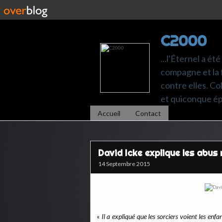
C2000
...l'Éternel a ét
compagne et la 
contre elles. C
et quiconque é
Accueil
Contact
David Icke explique les abus 
14 Septembre 2015
«
Il a expliqué que les sorciers voient les en