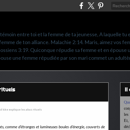
é témoin entre toi et la femme de ta jeunesse, A laquelle tu es
femme de ton alliance. Malachie 2:14. Maris, aimez vos fem
olossiens 3:19. Quiconque répudie sa femme et en épouse 
pouse une femme répudiée par son mari commet un adultè
rituels
I
Que
con
les
Et,
fants, comme d’étranges et lumineuses boules d’énergie, couverts de
déc