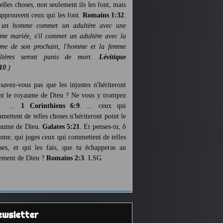
telles choses, non seulement ils les font, mais
 approuvent ceux qui les font.
Romains 1:32
.
 un homme commet un adultère avec une
me mariée, s'il commet un adultère avec la
me de son prochain, l'homme et la femme
ultères seront punis de mort.
Lévitique
10
.)
savez-vous pas que les injustes n'hériteront
nt le royaume de Dieu ? Ne vous y trompez
s ...
1 Corinthiens 6:9
. ... ceux qui
mettent de telles choses n'hériteront point le
aume de Dieu.
Galates 5:21
. Et penses-tu, ô
me, qui juges ceux qui commettent de telles
ses, et qui les fais, que tu échapperas au
ement de Dieu ?
Romains 2:3
. LSG
Newsletter