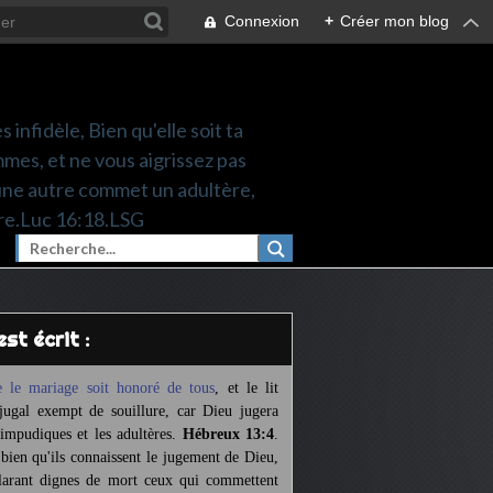
Connexion
+
Créer mon blog
 infidèle, Bien qu'elle soit ta
mes, et ne vous aigrissez pas
une autre commet un adultère,
re.Luc 16:18.LSG
l est écrit :
 le mariage soit honoré de tous
,
et le lit
jugal exempt de souillure,
car Dieu jugera
 impudiques et les adultères.
Hébreux 13:4
.
 bien qu'ils connaissent le jugement de Dieu,
larant dignes de mort ceux qui commettent