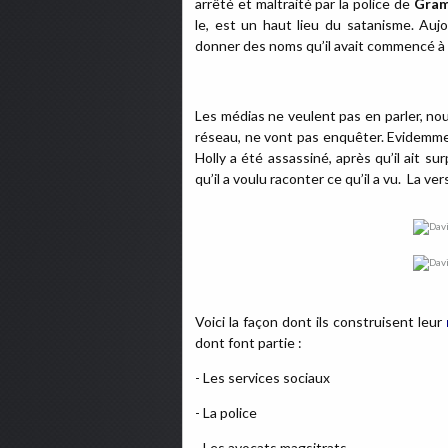
arrêté et maltraité par la police de
Gram
le, est un haut lieu du satanisme. Aujo
donner des noms qu’il avait commencé à 
Les médias ne veulent pas en parler, nou
réseau, ne vont pas enquêter. Evidemmen
Holly a été assassiné, après qu’il ait sur
qu’il a voulu raconter ce qu’il a vu. La vers
Voici la façon dont ils construisent leur
dont font partie :
- Les services sociaux
- La police
- Les avocats,magsitrats