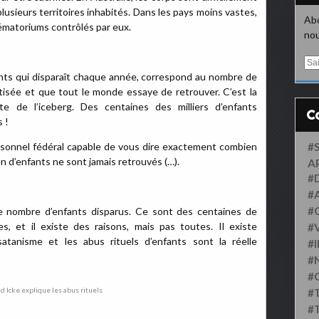
usieurs territoires inhabités. Dans les pays moins vastes,
Abo
rématoriums contrôlés par eux.
nou
E
m
nts qui disparaît chaque année, correspond au nombre de
a
tisée et que tout le monde essaye de retrouver. C’est la
i
te de l’iceberg. Des centaines des milliers d’enfants
l
 !
 personnel fédéral capable de vous dire exactement combien
#
n d’enfants ne sont jamais retrouvés (…).
A
#
#
#
e nombre d’enfants disparus. Ce sont des centaines de
s, et il existe des raisons, mais pas toutes. Il existe
#
 satanisme et les abus rituels d’enfants sont la réelle
#
#
#
#
#