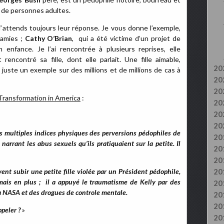
er de personnes adultes.
 j’attends toujours leur réponse. Je vous donne l’exemple,
 amies ;
Cathy O’Brian
, qui a été victime d’un projet de
 enfance. Je l’ai rencontrée à plusieurs reprises, elle
rencontré sa fille, dont elle parlait. Une fille aimable,
20
 juste un exemple sur des millions et de millions de cas à
20
20
Transformation in America
:
20
20
20
s multiples indices physiques des perversions pédophiles de
20
 narrant les abus sexuels qu’ils pratiquaient sur la petite. Il
20
20
nt subir une petite fille violée par un Président pédophile,
20
mais en plus ; il a appuyé le traumatisme de Kelly par des
20
la NASA et des drogues de controle mentale.
20
20
ppeler ?
»
20