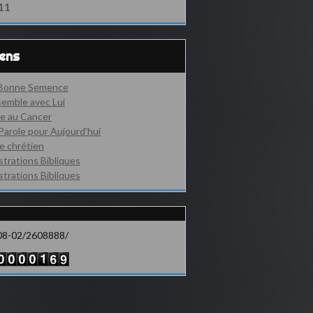
11
iens
 Bonne Semence
emble avec Lui
e au Cancer
Parole pour Aujourd'hui
e chrétien
ustrations Bibliques
ustrations Bibliques
08-02/2608888/