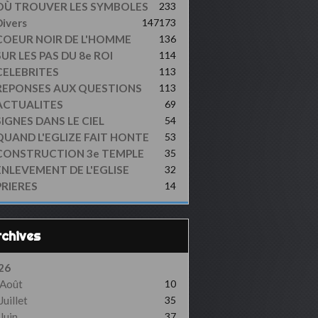
OÙ TROUVER LES SYMBOLES
233
ivers
147
173
COEUR NOIR DE L'HOMME
136
UR LES PAS DU 8e ROI
114
CELEBRITES
113
REPONSES AUX QUESTIONS
113
ACTUALITES
69
SIGNES DANS LE CIEL
54
QUAND L'EGLIZE FAIT HONTE
53
CONSTRUCTION 3e TEMPLE
35
ENLEVEMENT DE L'EGLISE
32
PRIERES
14
Archives
26
Août
10
Juillet
35
Juin
37