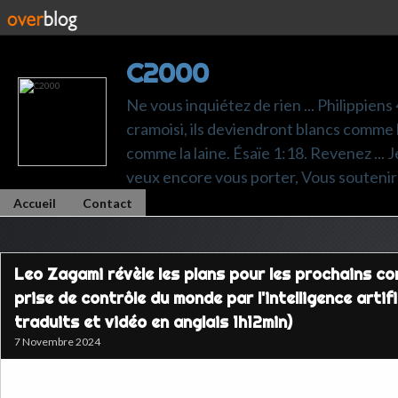
C2000
Ne vous inquiétez de rien ... Philippiens
cramoisi, ils deviendront blancs comme l
comme la laine. Ésaïe 1:18. Revenez ... Je p
veux encore vous porter, Vous soutenir 
Accueil
Contact
Leo Zagami révèle les plans pour les prochains co
prise de contrôle du monde par l'intelligence artifi
traduits et vidéo en anglais 1h12min)
7 Novembre 2024