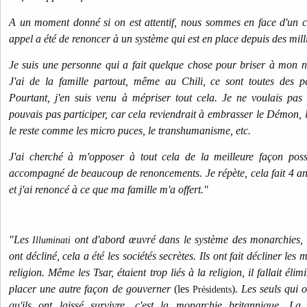
A un moment donné si on est attentif, nous sommes en face d'un ch
appel a été de renoncer à un système qui est en place depuis des mill
Je suis une personne qui a fait quelque chose pour briser à mon ni
J'ai de la famille partout, même au Chili, ce sont toutes des p
Pourtant, j'en suis venu à mépriser tout cela. Je ne voulais pas 
pouvais pas participer, car cela reviendrait à embrasser le Démon, l
le reste comme les micro puces, le transhumanisme, etc.
J'ai cherché à m'opposer à tout cela de la meilleure façon poss
accompagné de beaucoup de renoncements. Je répète, cela fait 4 ans
et j'ai renoncé à ce que ma famille m'a offert."
"Les
ont d'abord œuvré dans le système des monarchies, 
Illuminati
ont décliné, cela a été les sociétés secrètes. Ils ont fait décliner les
religion. Même les Tsar, étaient trop liés à la religion, il fallait éli
placer une autre façon de gouverner
(les
).
Les seuls qui o
Présidents
qu'ils ont laissé survivre, c'est la monarchie britannique. La