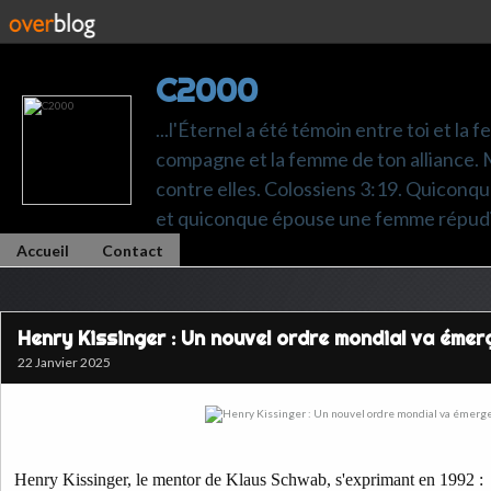
C2000
...l'Éternel a été témoin entre toi et la 
compagne et la femme de ton alliance. M
contre elles. Colossiens 3:19. Quiconq
et quiconque épouse une femme répudi
Accueil
Contact
Henry Kissinger : Un nouvel ordre mondial va émer
22 Janvier 2025
Henry Kissinger, le mentor de Klaus Schwab, s'exprimant en 1992 :