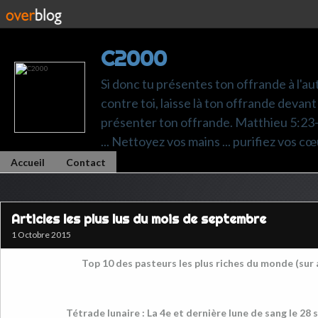
C2000
Si donc tu présentes ton offrande à l'au
contre toi, laisse là ton offrande devant 
présenter ton offrande. Matthieu 5:23-24.
... Nettoyez vos mains ... purifiez vos cœ
Accueil
Contact
Articles les plus lus du mois de septembre
1 Octobre 2015
Top 10 des pasteurs les plus riches du monde (sur
Tétrade lunaire : La 4e et dernière lune de sang le 2