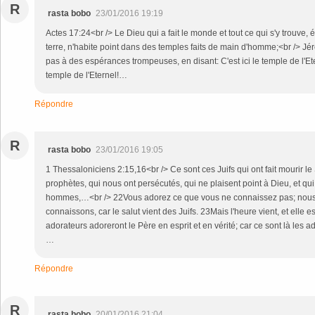
R
rasta bobo
23/01/2016 19:19
Actes 17:24<br /> Le Dieu qui a fait le monde et tout ce qui s'y trouve, é
terre, n'habite point dans des temples faits de main d'homme;<br /> Jé
pas à des espérances trompeuses, en disant: C'est ici le temple de l'Ete
temple de l'Eternel!…
Répondre
R
rasta bobo
23/01/2016 19:05
1 Thessaloniciens 2:15,16<br /> Ce sont ces Juifs qui ont fait mourir le
prophètes, qui nous ont persécutés, qui ne plaisent point à Dieu, et qu
hommes,…<br /> 22Vous adorez ce que vous ne connaissez pas; nous
connaissons, car le salut vient des Juifs. 23Mais l'heure vient, et elle e
adorateurs adoreront le Père en esprit et en vérité; car ce sont là les
…
Répondre
R
rasta bobo
20/01/2016 21:04