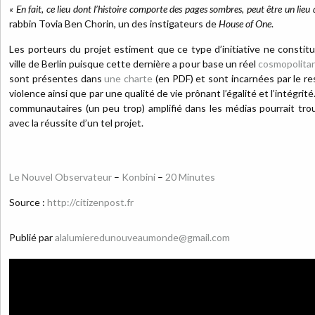
« En fait, ce lieu dont l’histoire comporte des pages sombres, peut être un lieu 
rabbin Tovia Ben Chorin, un des instigateurs de
House of One
.
Les porteurs du projet estiment que ce type d’initiative ne constitu
ville de Berlin puisque cette dernière a pour base un réel
cosmopolita
sont présentes dans
une charte
(en PDF) et sont incarnées par le resp
violence ainsi que par une qualité de vie prônant l’égalité et l’intégrit
communautaires (un peu trop) amplifié dans les médias pourrait tro
avec la réussite d’un tel projet.
Le Nouvel Observateur
–
Konbini
–
20 Minutes
Source :
http://citizenpost.fr
Publié par
alalumieredunouveaumonde@gmail.com