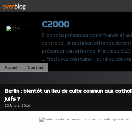
C2000
Si donc tu présentes ton offrande à l'au
contre toi, laisse là ton offrande devant 
présenter ton offrande. Matthieu 5:23-24.
... Nettoyez vos mains ... purifiez vos cœ
Accueil
Contact
Berlin : bientôt un lieu de culte commun aux catho
juifs ?
20 Janvier 2016