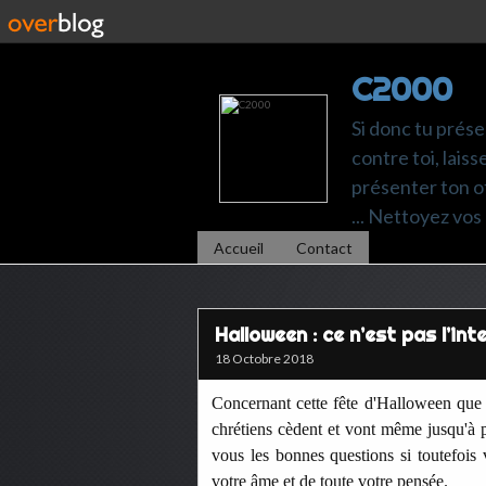
C2000
Si donc tu prése
contre toi, laiss
présenter ton of
... Nettoyez vos 
Accueil
Contact
Halloween : ce n’est pas l’in
18 Octobre 2018
Concernant cette fête d'Halloween que 
chrétiens cèdent et vont même jusqu'à p
vous les bonnes questions
si toutefois 
votre âme et de toute votre pensée.