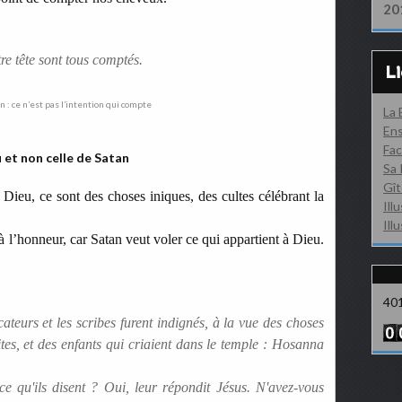
20
e tête sont tous comptés.
L
La
Ens
Fac
u et non celle de Satan
Sa 
Gît
Dieu, ce sont des choses iniques, des cultes célébrant la
Ill
Ill
à l’honneur, car Satan veut voler ce qui appartient à Dieu.
40
cateurs et les scribes furent indignés, à la vue des choses
aites, et des enfants qui criaient dans le temple : Hosanna
 ce qu'ils disent ? Oui, leur répondit Jésus. N'avez-vous