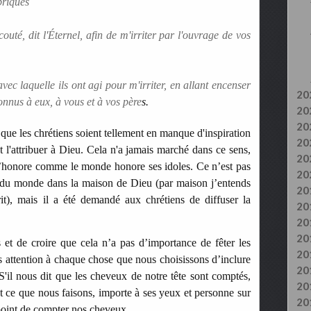
briques
uté, dit l'Éternel, afin de m'irriter par l'ouvrage de vos
ec laquelle ils ont agi pour m'irriter, en allant encenser
20
connus à eux, à vous et à vos père
s.
20
20
ue les chrétiens soient tellement en manque d'inspiration
20
t l'attribuer à Dieu. Cela n'a jamais marché dans ce sens,
20
l’honore comme le monde honore ses idoles. Ce n’est pas
20
 du monde dans la maison de Dieu (par maison j’entends
20
it), mais il a été demandé aux chrétiens de diffuser la
20
20
20
 et de croire que cela n’a pas d’importance de fêter les
20
s attention à chaque chose que nous choisissons d’inclure
20
 S'il nous dit que les cheveux de notre tête sont comptés,
20
ut ce que nous faisons, importe à ses yeux et personne sur
20
point de compter nos cheveux.