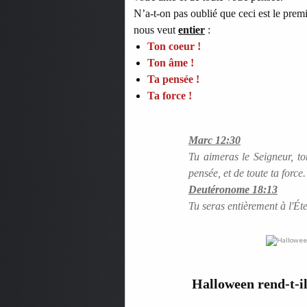
N’a-t-on pas oublié que ceci est le pre
nous veut
entier
:
Ton coeur !
Ton âme !
Ta pensée !
Ta force !
Marc 12:30
Tu aimeras le Seigneur, to
pensée, et de toute ta force.
Deutéronome 18:13
Tu seras entièrement à l'Ét
Halloween rend-t-il