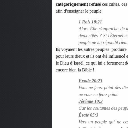
catégoriquement refusé
ces cultes, ces
afin d'enseigner le peuple.
1 Rois 18:21
Alors Élie s'approcha de t
deux côtés ? Si l'Éternel es
peuple ne lui répondit rien.
Ils voyaient les autres peuples produire c
pour leurs dieux et ils ont été influencé
le Dieu d’Israël, ce qui lui a fortement d
encore bien la Bible !
Exode 20:23
Vous ne ferez point des die
ne vous en ferez point.
Jérémie 10:3
Car les coutumes des peuple
Ésaïe 65:3
Vers un peuple qui ne cess