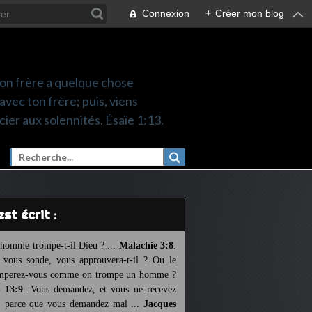
Connexion
+
Créer mon blog
 ton frère a quelque chose
 avec ton frère; puis, viens
cier aux solennités. Ésaïe 1:13.
l est écrit :
homme trompe-t-il Dieu ? ...
Malachie 3:8
.
l vous sonde, vous approuvera-t-il ? Ou le
mperez-vous comme on trompe un homme ?
 13:9
. Vous demandez, et vous ne recevez
, parce que vous demandez mal ...
Jacques