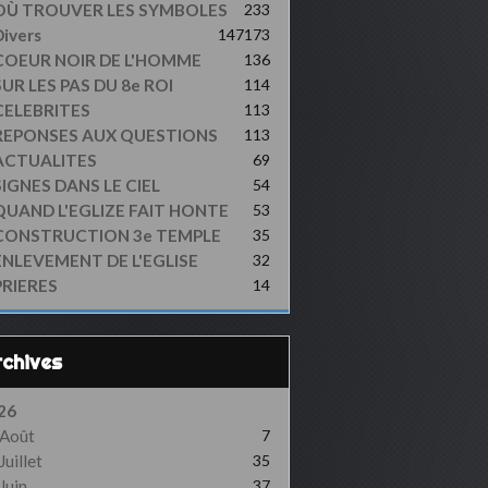
OÙ TROUVER LES SYMBOLES
233
ivers
147
173
COEUR NOIR DE L'HOMME
136
UR LES PAS DU 8e ROI
114
CELEBRITES
113
REPONSES AUX QUESTIONS
113
ACTUALITES
69
SIGNES DANS LE CIEL
54
QUAND L'EGLIZE FAIT HONTE
53
CONSTRUCTION 3e TEMPLE
35
ENLEVEMENT DE L'EGLISE
32
PRIERES
14
Archives
26
Août
7
Juillet
35
Juin
37