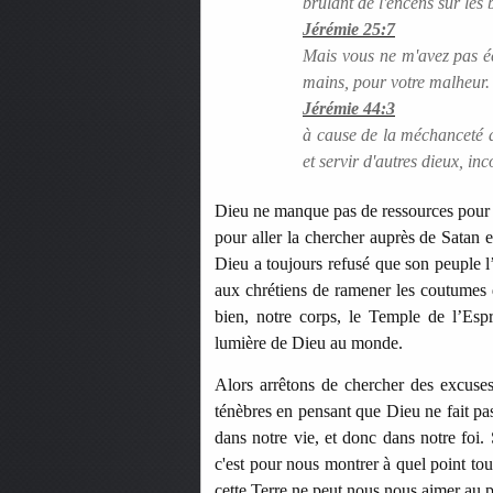
brûlant de l'encens sur les 
Jérémie 25:7
Mais vous ne m'avez pas éco
mains, pour votre malheur.
Jérémie 44:3
à cause de la méchanceté av
et servir d'autres dieux, in
Dieu ne manque pas de ressources pour q
pour aller la chercher auprès de Satan e
Dieu a toujours refusé que son peuple 
aux chrétiens de ramener les coutumes
bien, notre corps, le Temple de l’Espr
lumière de Dieu au monde.
Alors arrêtons de chercher des excuses
ténèbres en pensant que Dieu ne fait pa
dans notre vie, et donc dans notre foi.
c'est pour nous montrer à quel point to
cette Terre ne peut nous nous aimer au 