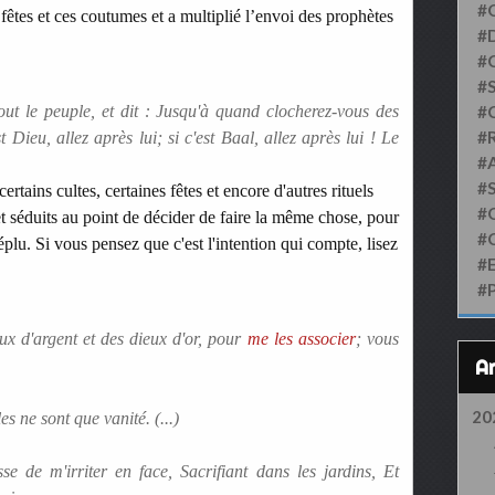
#
 fêtes et ces coutumes et a multiplié l’envoi des prophètes
#D
#
#S
out le peuple, et dit : Jusqu'à quand clocherez-vous des
#
#
t Dieu, allez après lui; si c'est Baal, allez après lui ! Le
#
#
ertains cultes, certaines fêtes et encore d'autres rituels
#
 et séduits au point de décider de faire la même chose, pour
#
éplu. Si vous pensez que c'est l'intention qui compte, lisez
#
#
ux d'argent et des dieux d'or, pour
me les associer
; vous
20
s ne sont que vanité. (...)
e de m'irriter en face, Sacrifiant dans les jardins, Et