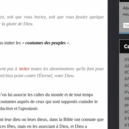
Abo
nou
z, soit que vous buviez, soit que vous fassiez quelque
r la gloire de Dieu.
E
m
a
i
 imiter les «
coutumes des peuples
».
l
#
A
nent pas à
imiter
toutes les abominations qu'ils font pour
#
péchiez point contre l'Éternel, votre Dieu.
#
#
#
’on lui associe les cultes du monde et de tout temps
#
coutumes auprès de ceux qui sont supposés craindre le
#
duction
et l'
apostasie
.
#
#
nt leur dieu ou leurs dieux, dans la Bible ont constate que
#
es fêtes, mais en les associant à Dieu, et Dieu a