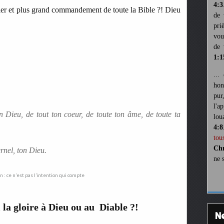
4:3
mier et plus grand commandement de toute la Bible ?! Dieu
de 
pri
vou
de 
1:1
...
hon
pur
l'a
n Dieu, de tout ton coeur, de toute ton âme, de toute ta
lou
4:8
tou
Chr
ernel, ton Dieu.
ne 
 la gloire à Dieu ou au Diable ?!