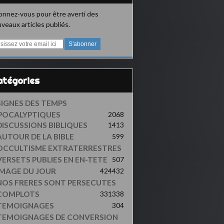
nnez-vous pour être averti des
veaux articles publiés.
Catégories
SIGNES DES TEMPS
POCALYPTIQUES
2068
DISCUSSIONS BIBLIQUES
1413
AUTOUR DE LA BIBLE
599
OCCULTISME EXTRATERRESTRES
VERSETS PUBLIES EN EN-TETE
507
IMAGE DU JOUR
424
432
NOS FRERES SONT PERSECUTES
COMPLOTS
331
338
TEMOIGNAGES
304
TEMOIGNAGES DE CONVERSION