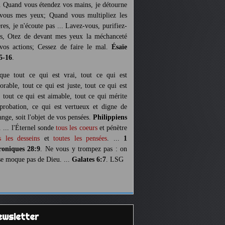
. Quand vous étendez vos mains, je détourne
vous mes yeux; Quand vous multipliez les
ères, je n'écoute pas ... Lavez-vous, purifiez-
s, Otez de devant mes yeux la méchanceté
vos actions; Cessez de faire le mal.
Ésaïe
5-16
.
 que tout ce qui est vrai, tout ce qui est
orable, tout ce qui est juste, tout ce qui est
, tout ce qui est aimable, tout ce qui mérite
pprobation, ce qui est vertueux et digne de
ange, soit l'objet de vos pensées.
Philippiens
. ... l'Éternel sonde
tous les coeurs
et pénètre
s les desseins
et
toutes les pensées
. ...
1
oniques 28:9
. Ne vous y trompez pas : on
se moque pas de Dieu. ...
Galates 6:7
. LSG
Newsletter