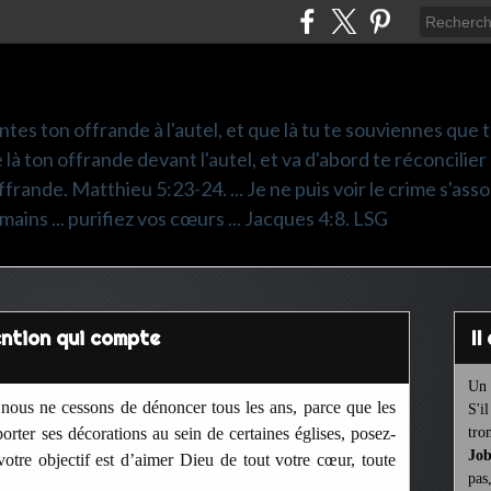
ntes ton offrande à l'autel, et que là tu te souviennes que
e là ton offrande devant l'autel, et va d'abord te réconcilier
frande. Matthieu 5:23-24. ... Je ne puis voir le crime s'asso
mains ... purifiez vos cœurs ... Jacques 4:8. LSG
tention qui compte
I
Un 
nous ne cessons de dénoncer tous les ans, parce que les
S'i
orter ses décorations au sein de certaines églises, posez-
tro
Job
votre objectif est d’aimer Dieu de tout votre cœur, toute
pas