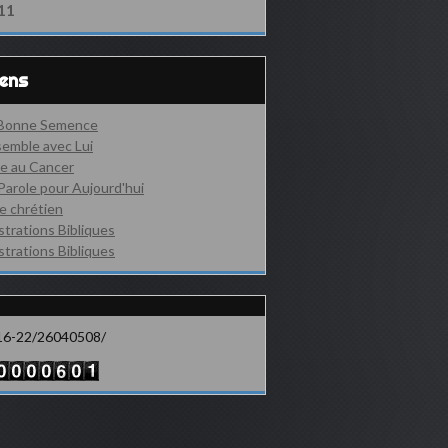
11
iens
 Bonne Semence
emble avec Lui
e au Cancer
Parole pour Aujourd'hui
e chrétien
ustrations Bibliques
ustrations Bibliques
16-22/26040508/