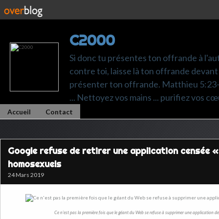
C2000
Si donc tu présentes ton offrande à l'au
contre toi, laisse là ton offrande devant 
présenter ton offrande. Matthieu 5:23-24.
... Nettoyez vos mains ... purifiez vos cœ
Accueil
Contact
Google refuse de retirer une application censée «
homosexuels
24 Mars 2019
Ce n'est pas la première fois que le géant du Web se refuse à supprimer une application de