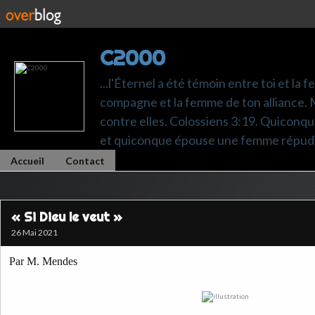
C2000
...l'Éternel a été témoin entre toi et la 
compagne et la femme de ton alliance. M
contre elles. Colossiens 3:19. Quiconq
et quiconque épouse une femme répudi
Accueil
Contact
« Si Dieu le veut »
26 Mai 2021
Par M. Mendes