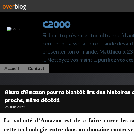
C2000
Si donc tu présentes ton offrande à l'au
contre toi, laisse là ton offrande devant 
présenter ton offrande. Matthieu 5:23-24.
... Nettoyez vos mains ... purifiez vos cœ
Accueil
Contact
Alexa d'Amazon pourra bientôt lire des histoires a
proche, même décédé
26 Juin 2022
La volonté d’Amazon est de « faire durer les s
cette technologie entre dans un domaine controve