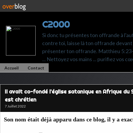
C2000
Si donc tu présentes ton offrande à l'au
contre toi, laisse là ton offrande devant 
présenter ton offrande. Matthieu 5:23-24.
... Nettoyez vos mains ... purifiez vos cœ
Accueil
Contact
Il avait co-fondé l’église satanique en Afrique du S
est chrétien
7 Juillet 2022
Son nom était déjà apparu dans ce blog, il y a exa