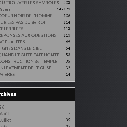
OÙ TROUVER LES SYMBOLES
233
ivers
147
173
COEUR NOIR DE L'HOMME
136
UR LES PAS DU 8e ROI
114
CELEBRITES
113
REPONSES AUX QUESTIONS
113
ACTUALITES
69
SIGNES DANS LE CIEL
54
QUAND L'EGLIZE FAIT HONTE
53
CONSTRUCTION 3e TEMPLE
35
ENLEVEMENT DE L'EGLISE
32
PRIERES
14
Archives
26
Août
7
Juillet
35
Juin
37