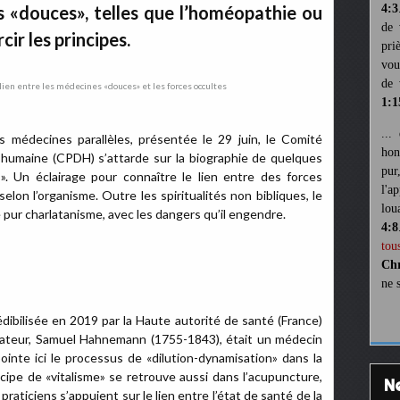
 «douces», telles que l’homéopathie ou
4:3
de 
cir les principes.
pri
vou
de 
1:1
...
es médecines parallèles, présentée le 29 juin, le Comité
hon
 humaine (CPDH) s’attarde sur la biographie de quelques
pur
 Un éclairage pour connaître le lien entre des forces
l'a
elon l’organisme. Outre les spiritualités non bibliques, le
lou
ur charlatanisme, avec les dangers qu’il engendre.
4:8
tou
Chr
ne 
dibilisée en 2019 par la Haute autorité de santé (France)
réateur, Samuel Hahnemann (1755-1843), était un médecin
nte ici le processus de «dilution-dynamisation» dans la
cipe de «vitalisme» se retrouve aussi dans l’acupuncture,
s praticiens s’appuient sur le lien entre l’état de santé de la