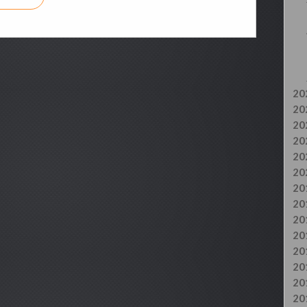
20
20
20
20
20
20
20
20
20
20
20
20
20
20