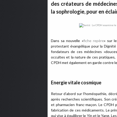
des créateurs de médecines
la sophrologie, pour en éclair
Dans sa nouvelle «
fiche repère
» sur l
protestant évangélique pour la Dignité
fondateurs de ces médecines «douces».
occultes et la nature de ces pratiques, s
CPDH met également en garde contre le p
Energie vitale cosmique
Retour d’abord sur l’homéopathie, décré
après recherches scientifiques. Son c
et pharmacien franc-maçon. Le CPDH poi
fabrication de ces médicaments. Le prin
qui vise à équilibrer le Yin et le Yang. Le