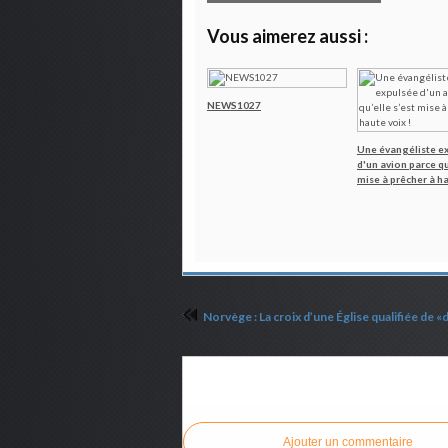
Vous aimerez aussi :
NEWS1027
Une évangéliste e
d'un avion parce qu
mise à prêcher à ha
Commenter cet article
Ajouter un commentaire