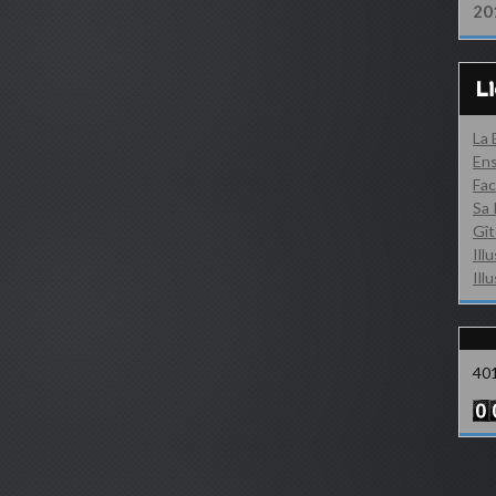
20
L
La
Ens
Fac
Sa 
Gît
Ill
Ill
40