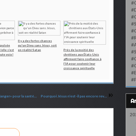
#
#D
#
#S
#
#
Il y a des fortes chances
#
xpulsée
qu'un Dieu sans Jésus, soit
’elle s’est
en réalité Satan
Près de la moitié des
#
ute voix !
chrétiens aux États-Unis
#
affirment faire confiance à
l'IA pour soutenir leur
#
croissance spirituelle
#
#
Norvège : La croix d’une Église qualifiée de «danger» pour la santé mentale
Pourquoi Jésus n’est-il pas encore revenu ?!
20