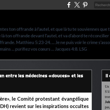
ntes ton offrande à l'autel, et que là tu te souviennes que
e là ton offrande devant l'autel, et va d'abord te réconcilier
frande. Matthieu 5:23-24. ... Je ne puis voir le crime s'asso
mains ... purifiez vos cœurs ... Jacques 4:8. LSG
ien entre les médecines «douces» et les
I
Un 
S'i
tro
père», le Comité protestant évangélique
Job
H) revient sur les inspirations occultes
pas