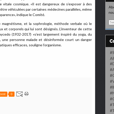
ie vitale cosmique. «Il est dangereux de s’exposer à des
Abo
t être véhiculées par certaines médecines parallèles, même
nou
pparence», indique le Comité.
E
 magnétisme, et la sophrologie, méthode verbale où le
m
 et corporels qui lui sont désignés. L’inventeur de cette
a
aycedo (1932-2017) «s’est largement inspiré du yoga, du
i
n, une personne malade et désinformée court un danger
l
ratiques efficaces, souligne l’organisme.
#
A
#
#
#
#
#
#
post
0
#
#
#