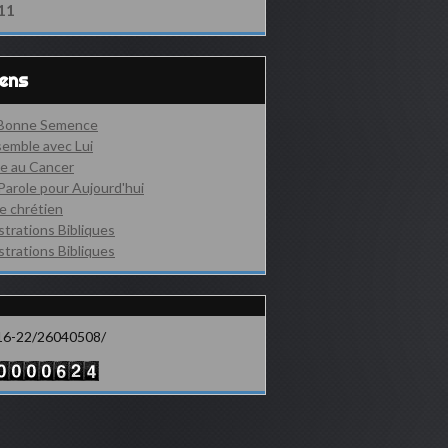
11
iens
 Bonne Semence
emble avec Lui
e au Cancer
Parole pour Aujourd'hui
e chrétien
ustrations Bibliques
ustrations Bibliques
16-22/26040508/