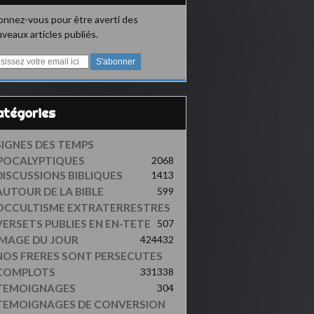
nnez-vous pour être averti des
veaux articles publiés.
Catégories
SIGNES DES TEMPS
POCALYPTIQUES
2068
DISCUSSIONS BIBLIQUES
1413
AUTOUR DE LA BIBLE
599
OCCULTISME EXTRATERRESTRES
VERSETS PUBLIES EN EN-TETE
507
IMAGE DU JOUR
424
432
NOS FRERES SONT PERSECUTES
COMPLOTS
331
338
TEMOIGNAGES
304
TEMOIGNAGES DE CONVERSION