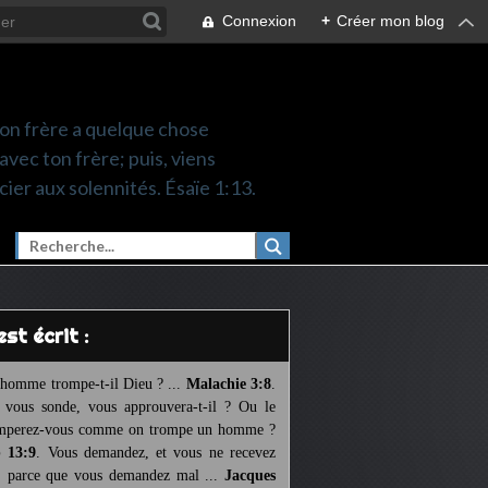
Connexion
+
Créer mon blog
 ton frère a quelque chose
 avec ton frère; puis, viens
cier aux solennités. Ésaïe 1:13.
l est écrit :
homme trompe-t-il Dieu ? ...
Malachie 3:8
.
l vous sonde, vous approuvera-t-il ? Ou le
mperez-vous comme on trompe un homme ?
 13:9
. Vous demandez, et vous ne recevez
, parce que vous demandez mal ...
Jacques