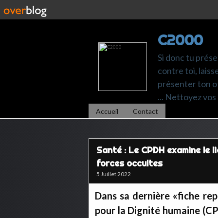
C2000
Si donc tu prése
contre toi, laiss
présenter ton of
... Nettoyez vos 
Accueil
Contact
Santé : Le CPDH examine le l
forces occultes
5 Juillet 2022
Dans sa dernière «fiche re
pour la Dignité humaine (CPD