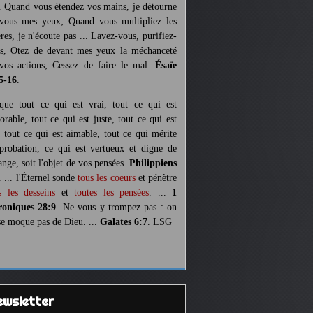
. Quand vous étendez vos mains, je détourne
vous mes yeux; Quand vous multipliez les
ères, je n'écoute pas ... Lavez-vous, purifiez-
s, Otez de devant mes yeux la méchanceté
vos actions; Cessez de faire le mal.
Ésaïe
5-16
.
 que tout ce qui est vrai, tout ce qui est
orable, tout ce qui est juste, tout ce qui est
, tout ce qui est aimable, tout ce qui mérite
pprobation, ce qui est vertueux et digne de
ange, soit l'objet de vos pensées.
Philippiens
. ... l'Éternel sonde
tous les coeurs
et pénètre
s les desseins
et
toutes les pensées
. ...
1
oniques 28:9
. Ne vous y trompez pas : on
se moque pas de Dieu. ...
Galates 6:7
. LSG
Newsletter