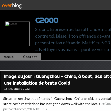
C2000
Si donc tu présentes ton offrande à l'au
contre toi, laisse là ton offrande devant 
présenter ton offrande. Matthieu 5:23-24.
... Nettoyez vos mains ... purifiez vos cœ
Accueil
Contact
Image du jour : Guangzhou - Chine, à bout, des ci
une installation de tests Covid
16 Novembre 2022
Situation getting out of hands in Guangzhou , China as citizens vandalis
strict covid restrictions has not gone down well with the locals .
#Gua
pic.twitter.com/YfO6btGXi7