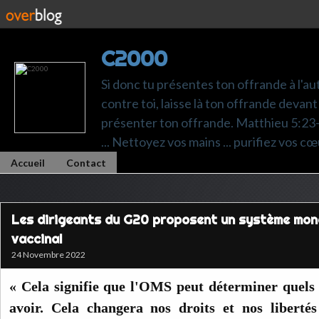
C2000
Si donc tu présentes ton offrande à l'au
contre toi, laisse là ton offrande devant 
présenter ton offrande. Matthieu 5:23-24.
... Nettoyez vos mains ... purifiez vos cœ
Accueil
Contact
Les dirigeants du G20 proposent un système mon
vaccinal
24 Novembre 2022
« Cela signifie que l'OMS peut déterminer quels 
avoir. Cela changera nos droits et nos liberté