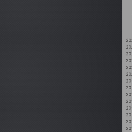
20
20
20
20
20
20
20
20
20
20
20
20
20
20