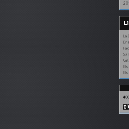
20
L
La
Ens
Fac
Sa 
Gît
Ill
Ill
40