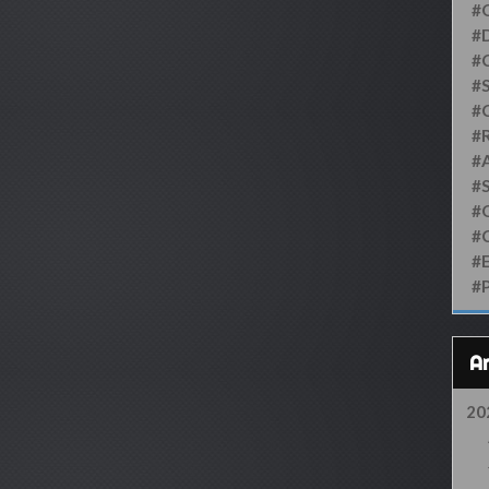
#
#D
#
#S
#
#
#
#
#
#
#
#
20