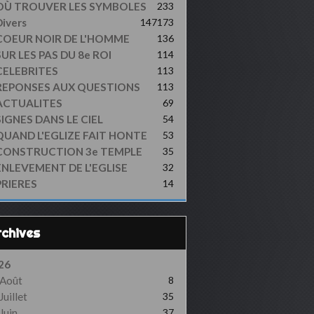
OÙ TROUVER LES SYMBOLES
233
ivers
147
173
COEUR NOIR DE L'HOMME
136
UR LES PAS DU 8e ROI
114
CELEBRITES
113
REPONSES AUX QUESTIONS
113
ACTUALITES
69
SIGNES DANS LE CIEL
54
QUAND L'EGLIZE FAIT HONTE
53
CONSTRUCTION 3e TEMPLE
35
ENLEVEMENT DE L'EGLISE
32
PRIERES
14
Archives
26
Août
8
Juillet
35
Juin
37