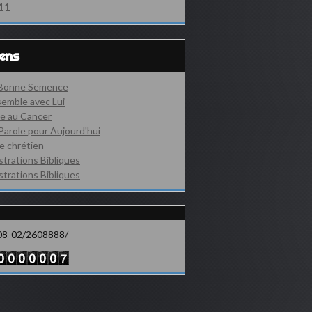
11
iens
 Bonne Semence
emble avec Lui
e au Cancer
Parole pour Aujourd'hui
e chrétien
ustrations Bibliques
ustrations Bibliques
08-02/2608888/