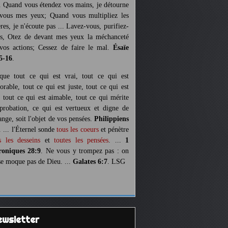
. Quand vous étendez vos mains, je détourne
vous mes yeux; Quand vous multipliez les
ères, je n'écoute pas ... Lavez-vous, purifiez-
s, Otez de devant mes yeux la méchanceté
vos actions; Cessez de faire le mal.
Ésaïe
5-16
.
 que tout ce qui est vrai, tout ce qui est
orable, tout ce qui est juste, tout ce qui est
, tout ce qui est aimable, tout ce qui mérite
pprobation, ce qui est vertueux et digne de
ange, soit l'objet de vos pensées.
Philippiens
. ... l'Éternel sonde
tous les coeurs
et pénètre
s les desseins
et
toutes les pensées
. ...
1
oniques 28:9
. Ne vous y trompez pas : on
se moque pas de Dieu. ...
Galates 6:7
. LSG
Newsletter