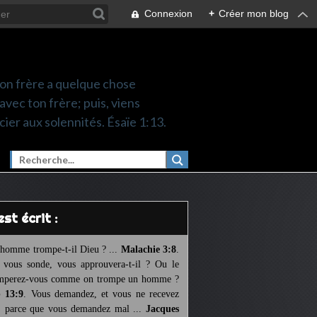
Connexion
+
Créer mon blog
 ton frère a quelque chose
 avec ton frère; puis, viens
cier aux solennités. Ésaïe 1:13.
l est écrit :
homme trompe-t-il Dieu ? ...
Malachie 3:8
.
l vous sonde, vous approuvera-t-il ? Ou le
mperez-vous comme on trompe un homme ?
 13:9
. Vous demandez, et vous ne recevez
, parce que vous demandez mal ...
Jacques