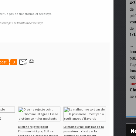
4:3
de 
pri
vou
e te tue pas, se transforme et réessaye
de 
1:1
...
hon
pur
post
0
l'a
lou
4:8
tou
Chr
ne 
e
Dieu ne rejette point
Le malheur ne sort pas de la
l'homme intègre, Et il ne
poussière ... c'est par la
protège point les méchants
souffrance qu'il avertit