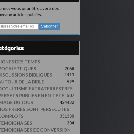
nnez-vous pour être averti des
veaux articles publiés.
Catégories
SIGNES DES TEMPS
POCALYPTIQUES
2068
DISCUSSIONS BIBLIQUES
1413
AUTOUR DE LA BIBLE
599
OCCULTISME EXTRATERRESTRES
VERSETS PUBLIES EN EN-TETE
507
IMAGE DU JOUR
424
432
NOS FRERES SONT PERSECUTES
COMPLOTS
331
338
TEMOIGNAGES
304
TEMOIGNAGES DE CONVERSION