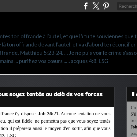
ntes ton offrande à l'autel, et que là tu te souviennes que
e là ton offrande devant l'autel, et va d'abord te réconcilier
frande. Matthieu 5:23-24. ... Je ne puis voir le crime s'asso
mains ... purifiez vos cœurs ... Jacques 4:8. LSG
ous soyez tentés au delà de vos forces
I
Un 
uffrance t'y dispose.
Job 36:21.
Aucune tentation ne vous
S'i
ieu, qui est fidèle, ne permettra pas que vous soyez tentés
tro
Job
tion il préparera aussi le moyen d'en sortir, afin que vous
pas
:13
. LSG