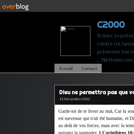
C2000
Si donc tu prése
contre toi, laiss
présenter ton of
... Nettoyez vos 
Accueil
Contact
Dieu ne permettra pas que v
13 Décembre 2022
Garde-toi de te livrer au mal, Car la so
est survenue qui n'ait été humaine, et D
au delà de vos forces; mais avec la tenta
puissiez la supporter.
1 Corinthiens 10