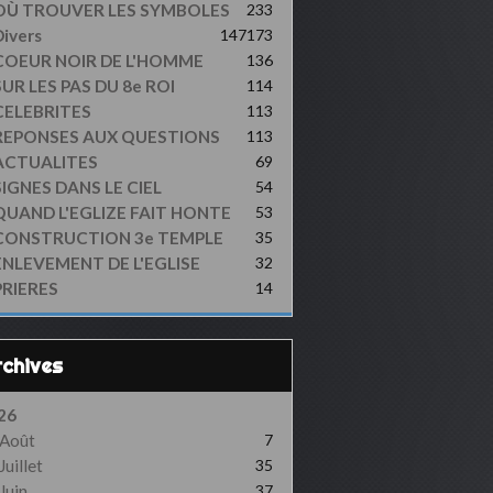
OÙ TROUVER LES SYMBOLES
233
ivers
147
173
COEUR NOIR DE L'HOMME
136
UR LES PAS DU 8e ROI
114
CELEBRITES
113
REPONSES AUX QUESTIONS
113
ACTUALITES
69
SIGNES DANS LE CIEL
54
QUAND L'EGLIZE FAIT HONTE
53
CONSTRUCTION 3e TEMPLE
35
ENLEVEMENT DE L'EGLISE
32
PRIERES
14
Archives
26
Août
7
Juillet
35
Juin
37