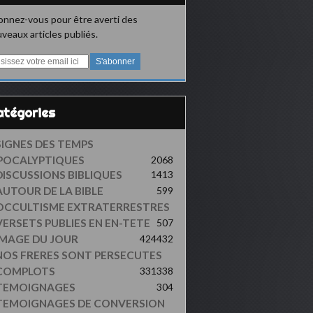
nnez-vous pour être averti des
veaux articles publiés.
Catégories
SIGNES DES TEMPS
POCALYPTIQUES
2068
DISCUSSIONS BIBLIQUES
1413
AUTOUR DE LA BIBLE
599
OCCULTISME EXTRATERRESTRES
VERSETS PUBLIES EN EN-TETE
507
IMAGE DU JOUR
424
432
NOS FRERES SONT PERSECUTES
COMPLOTS
331
338
TEMOIGNAGES
304
TEMOIGNAGES DE CONVERSION