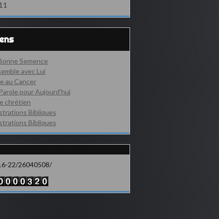
11
iens
 Bonne Semence
emble avec Lui
e au Cancer
Parole pour Aujourd'hui
e chrétien
ustrations Bibliques
ustrations Bibliques
16-22/26040508/