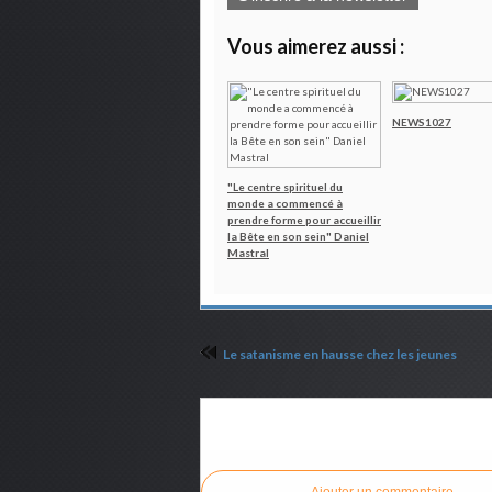
Vous aimerez aussi :
NEWS1027
"Le centre spirituel du
monde a commencé à
prendre forme pour accueillir
la Bête en son sein" Daniel
Mastral
Le satanisme en hausse chez les jeunes
Commenter cet article