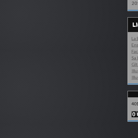
20
L
La
Ens
Fac
Sa 
Gît
Ill
Ill
40