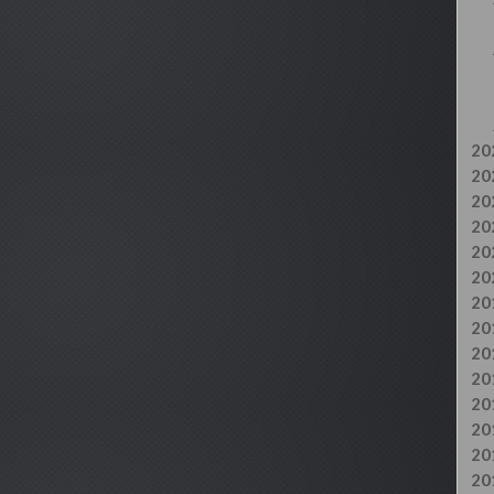
20
20
20
20
20
20
20
20
20
20
20
20
20
20