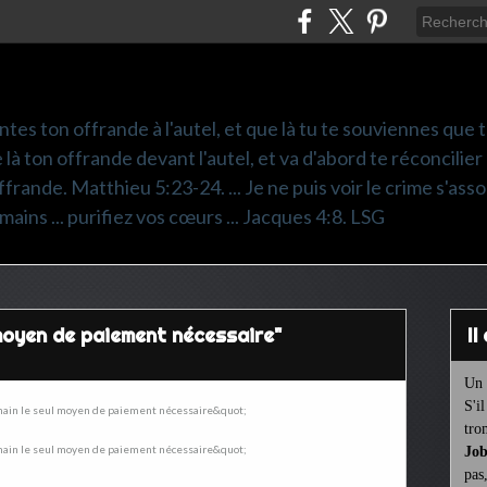
ntes ton offrande à l'autel, et que là tu te souviennes que
e là ton offrande devant l'autel, et va d'abord te réconcilier
frande. Matthieu 5:23-24. ... Je ne puis voir le crime s'asso
mains ... purifiez vos cœurs ... Jacques 4:8. LSG
ul moyen de paiement nécessaire"
I
Un 
S'i
tro
Job
pas