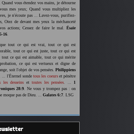
. Quand vous étendez vos mains, je détourne
vous mes yeux; Quand vous multipliez les
ères, je n'écoute pas ... Lavez-vous, purifiez-
s, Otez de devant mes yeux la méchanceté
vos actions; Cessez de faire le mal.
Ésaïe
5-16
.
 que tout ce qui est vrai, tout ce qui est
orable, tout ce qui est juste, tout ce qui est
, tout ce qui est aimable, tout ce qui mérite
pprobation, ce qui est vertueux et digne de
ange, soit l'objet de vos pensées.
Philippiens
. ... l'Éternel sonde
tous les coeurs
et pénètre
s les desseins
et
toutes les pensées
. ...
1
oniques 28:9
. Ne vous y trompez pas : on
se moque pas de Dieu. ...
Galates 6:7
. LSG
Newsletter