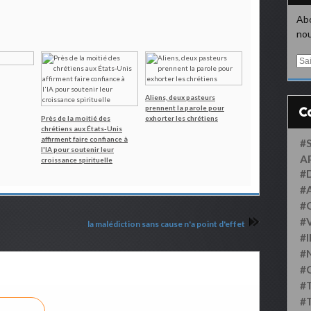
Abo
nou
E
m
a
i
Aliens, deux pasteurs
prennent la parole pour
l
Près de la moitié des
exhorter les chrétiens
chrétiens aux États-Unis
affirment faire confiance à
#
l'IA pour soutenir leur
A
croissance spirituelle
#
#
#
#
la malédiction sans cause n'a point d'effet
#
#
#
#
#