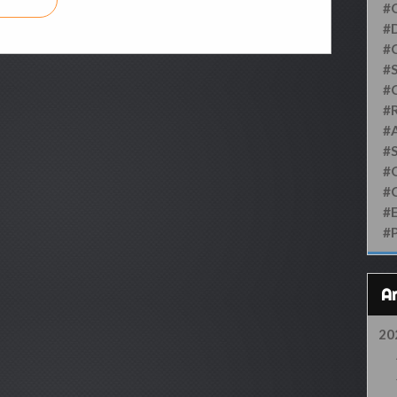
#
#D
#
#S
#
#
#
#
#
#
#
#
20