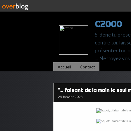
C2000
Si donc tu prése
contre toi, laiss
présenter ton of
... Nettoyez vos 
Accueil
Contact
"... faisant de la main le se
25 Janvier 2023