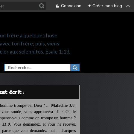
Connexion
+
Créer mon blog
 ton frère a quelque chose
 avec ton frère; puis, viens
cier aux solennités. Ésaïe 1:13.
l est écrit :
homme trompe-t-il Dieu ? ...
Malachie 3:8
.
l vous sonde, vous approuvera-t-il ? Ou le
mperez-vous comme on trompe un homme ?
 13:9
. Vous demandez, et vous ne recevez
, parce que vous demandez mal ...
Jacques