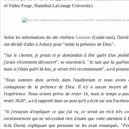
of Valley Forge, Hannibal-LaGrange University).
Selon les informations du site chrétien
Guiame
(Guide-moi), David 
ont décidé d'aller à Asbury pour "sentir la présence de Dieu".
"
Sur le chemin, je priais et je demandais à être guéri d'un prob
j'avais récemment découvert
", se souvient-il.
"
Je sais que la guéris
mais si j'étais guéri là-bas, je serais très reconnaissant
", a-t-il poursu
"
Nous sommes donc arrivés dans l'auditorium et nous avons ét
contagieuse de la présence de Dieu. Il n'y a aucun moyen de l'e
l'expérience. Nous avions prévu de rester 1h, mais le temps a pa
restés 3h30
", a-t-il rapporté dans un post qu'il a écrit sur son Faceboo
"
Si j'essayais d'expliquer ce que j'ai vu, ce serait un récit très 
environnement qui ne nécessitait rien d'autre que votre attention à
écrit David, expliquant que personne ne les avait remarqués.
"
Per