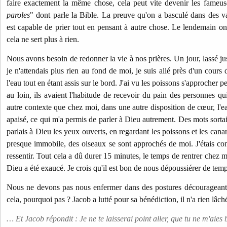
faire exactement la même chose, cela peut vite devenir les fameus
paroles
" dont parle la Bible. La preuve qu'on a basculé dans des va
est capable de prier tout en pensant à autre chose. Le lendemain 
cela ne sert plus à rien.
Nous avons besoin de redonner la vie à nos prières. Un jour, lassé ju
je n'attendais plus rien au fond de moi, je suis allé près d'un cours 
l'eau tout en étant assis sur le bord. J'ai vu les poissons s'approcher pet
au loin, ils avaient l'habitude de recevoir du pain des personnes qui
autre contexte que chez moi, dans une autre disposition de cœur, l'e
apaisé, ce qui m'a permis de parler à Dieu autrement. Des mots sortaie
parlais à Dieu les yeux ouverts, en regardant les poissons et les cana
presque immobile, des oiseaux se sont approchés de moi. J'étais cont
ressentir. Tout cela a dû durer 15 minutes, le temps de rentrer chez 
Dieu a été exaucé. Je crois qu'il est bon de nous dépoussiérer de tem
Nous ne devons pas nous enfermer dans des postures décourageantes
cela, pourquoi pas ? Jacob a lutté pour sa bénédiction, il n'a rien lâch
… Et Jacob répondit : Je ne te laisserai point aller, que tu ne m'aies 