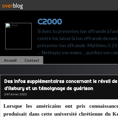
C2000
Si donc tu présentes ton offrande à l'au
contre toi, laisse là ton offrande devant 
présenter ton offrande. Matthieu 5:23-24.
... Nettoyez vos mains ... purifiez vos cœ
Accueil
Contact
Des infos supplémentaires concernant le réveil de 
d'Asbury et un témoignage de guérison
24 Février 2023
Lorsque les américains ont pris connaissanc
produisait dans cette université chrétienne du K