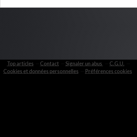
Top articles
Contact
Signaler un abus
C.G.U.
Cookies et données personnelles
Préférences cookies