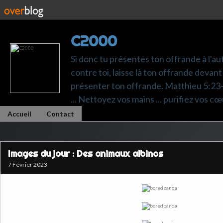
C2000
Si donc tu présentes ton offrande à l'au
contre toi, laisse là ton offrande devant 
présenter ton offrande. Matthieu 5:23-24.
... Nettoyez vos mains ... purifiez vos cœ
Accueil
Contact
Images du jour : Des animaux albinos
7 Février 2023