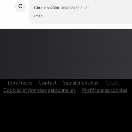
C
Chretiens2000
08/02/2023 21:21
Amen
Top articles
Contact
Signaler un abus
C.G.U.
Cookies et données personnelles
Préférences cookies