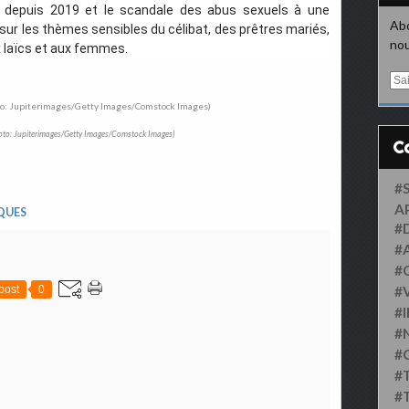
lle depuis 2019 et le scandale des abus sexuels à une
Abo
sur les thèmes sensibles du célibat, des prêtres mariés,
nou
x laïcs et aux femmes.
E
m
a
i
oto: Jupiterimages/Getty Images/Comstock Images)
l
#
A
QUES
#
#
#
post
0
#
#
#
#
#
#