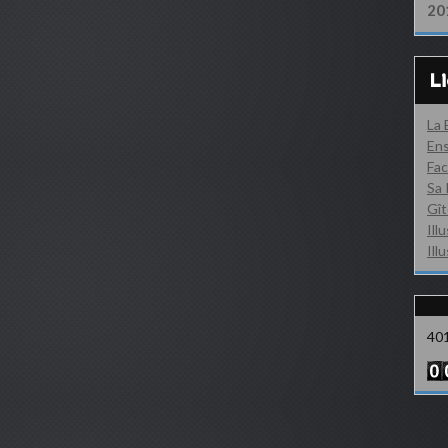
20
L
La
Ens
Fac
Sa 
Gît
Ill
Ill
40