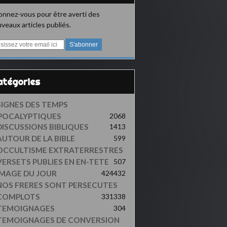
nnez-vous pour être averti des
veaux articles publiés.
Catégories
SIGNES DES TEMPS
POCALYPTIQUES
2068
DISCUSSIONS BIBLIQUES
1413
AUTOUR DE LA BIBLE
599
OCCULTISME EXTRATERRESTRES
VERSETS PUBLIES EN EN-TETE
507
IMAGE DU JOUR
424
432
NOS FRERES SONT PERSECUTES
COMPLOTS
331
338
TEMOIGNAGES
304
TEMOIGNAGES DE CONVERSION