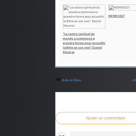
NEWS1027
"Le centre spirituel du
monde a commencé à
prendre forme pour accueillir
la Bête en son sein" Daniel
Mastral
Adore Dieu
Al
Commenter cet article
Ajouter un commentaire