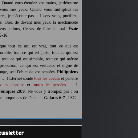
. Quand vous étendez vos mains, je détourne
vous mes yeux; Quand vous multipliez les
ères, je n'écoute pas ... Lavez-vous, purifiez-
s, Otez de devant mes yeux la méchanceté
vos actions; Cessez de faire le mal.
Ésaïe
5-16
.
 que tout ce qui est vrai, tout ce qui est
orable, tout ce qui est juste, tout ce qui est
, tout ce qui est aimable, tout ce qui mérite
pprobation, ce qui est vertueux et digne de
ange, soit l'objet de vos pensées.
Philippiens
. ... l'Éternel sonde
tous les coeurs
et pénètre
s les desseins
et
toutes les pensées
. ...
1
oniques 28:9
. Ne vous y trompez pas : on
se moque pas de Dieu. ...
Galates 6:7
. LSG
Newsletter