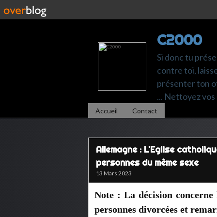
C2000
Si donc tu prése
contre toi, laiss
présenter ton of
... Nettoyez vos 
Accueil
Contact
Allemagne : L'Eglise catholiq
personnes du même sexe
13 Mars 2023
Note : La décision concerne 
personnes divorcées et remari