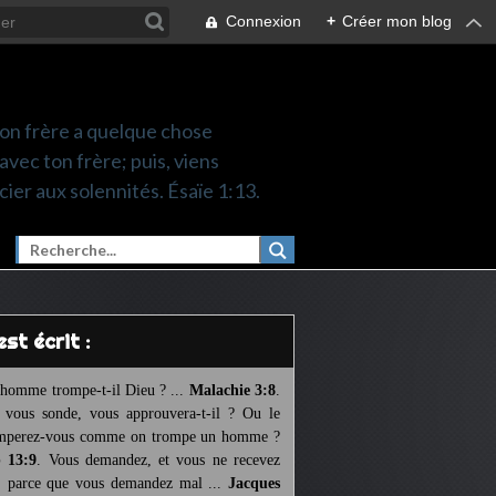
Connexion
+
Créer mon blog
 ton frère a quelque chose
 avec ton frère; puis, viens
cier aux solennités. Ésaïe 1:13.
l est écrit :
homme trompe-t-il Dieu ? ...
Malachie 3:8
.
l vous sonde, vous approuvera-t-il ? Ou le
mperez-vous comme on trompe un homme ?
 13:9
. Vous demandez, et vous ne recevez
, parce que vous demandez mal ...
Jacques