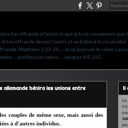
ntes ton offrande à l'autel, et que là tu te souviennes que
e là ton offrande devant l'autel, et va d'abord te réconcilier
frande. Matthieu 5:23-24. ... Je ne puis voir le crime s'asso
mains ... purifiez vos cœurs ... Jacques 4:8. LSG
ue allemande bénira les unions entre
I
Un 
S'i
tro
les couples de même sexe, mais aussi des
Job
ées à d'autres individus.
pas