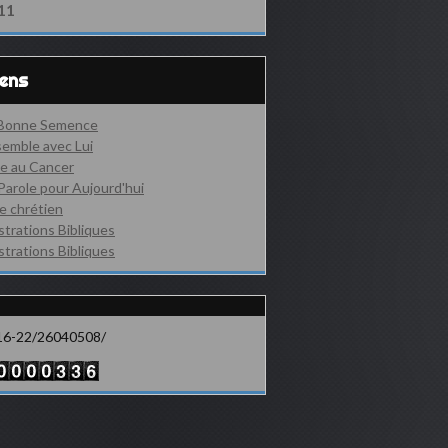
11
iens
 Bonne Semence
emble avec Lui
e au Cancer
Parole pour Aujourd'hui
e chrétien
ustrations Bibliques
ustrations Bibliques
16-22/26040508/