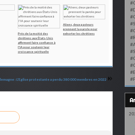
#
#D
#
#S
Aliens, deux pasteurs
prennent la parole pour
#
Près de la moitié des
exhorter les chrétiens
#
chrétiens aux États-Unis
affirment faire confiance à
#
l'IA pour soutenir leur
#
croissance spirituelle
#
#
#
#
lemagne : L'Eglise protestante a perdu 380 000 membres en 2022
20