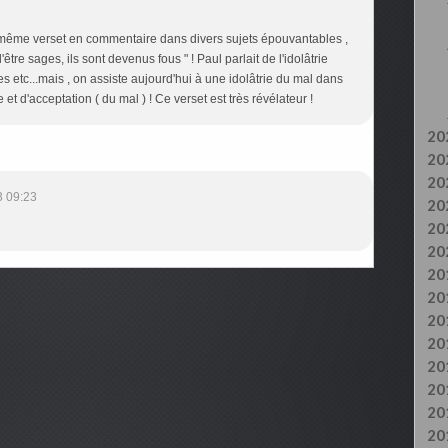
 même verset en commentaire dans divers sujets épouvantables ,
tre sages, ils sont devenus fous " ! Paul parlait de l'idolâtrie
s etc...mais , on assiste aujourd'hui à une idolâtrie du mal dans
et d'acceptation ( du mal ) ! Ce verset est très révélateur !
20
20
20
3 09:23
20
20
20
20
20
20
20
20
20
20
20