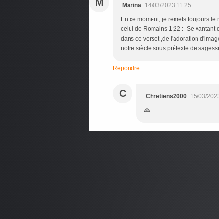
M
Marina
14/03/2023 11:25
En ce moment, je remets toujours le
celui de Romains 1;22 :- Se vantant d'ê
dans ce verset ,de l'adoration d'image
notre siècle sous prétexte de sagesse 
Répondre
C
Chretiens2000
15/03/202
🙏