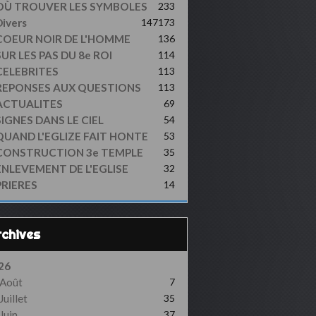
OÙ TROUVER LES SYMBOLES
233
ivers
147
173
COEUR NOIR DE L'HOMME
136
UR LES PAS DU 8e ROI
114
CELEBRITES
113
REPONSES AUX QUESTIONS
113
ACTUALITES
69
SIGNES DANS LE CIEL
54
QUAND L'EGLIZE FAIT HONTE
53
CONSTRUCTION 3e TEMPLE
35
ENLEVEMENT DE L'EGLISE
32
PRIERES
14
Archives
26
Août
7
Juillet
35
Juin
37