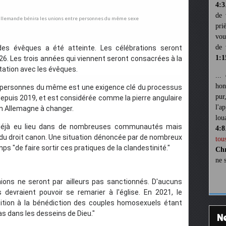
4:3
de 
pri
vou
de 
des évêques a été atteinte. Les célébrations seront
1:1
26. Les trois années qui viennent seront consacrées à la
rtation avec les évêques.
...
hon
tre personnes du même est une exigence clé du processus
pur
depuis 2019, et est considérée comme la pierre angulaire
l'a
 en Allemagne à changer.
lou
t déjà eu lieu dans de nombreuses communautés mais
4:8
 du droit canon. Une situation dénoncée par de nombreux
tou
s "de faire sortir ces pratiques de la clandestinité."
Chr
ne 
nions ne seront par ailleurs pas sanctionnés. D'aucuns
devraient pouvoir se remarier à l'église. En 2021, le
ition à la bénédiction des couples homosexuels étant
as dans les desseins de Dieu."