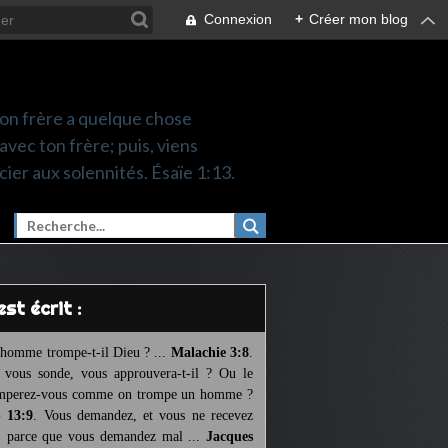
Connexion
+
Créer mon blog
 ton frère a quelque chose
 avec ton frère; puis, viens
cier aux solennités. Ésaïe 1:13.
l est écrit :
homme trompe-t-il Dieu ? ...
Malachie 3:8
.
l vous sonde, vous approuvera-t-il ? Ou le
mperez-vous comme on trompe un homme ?
 13:9
. Vous demandez, et vous ne recevez
, parce que vous demandez mal ...
Jacques