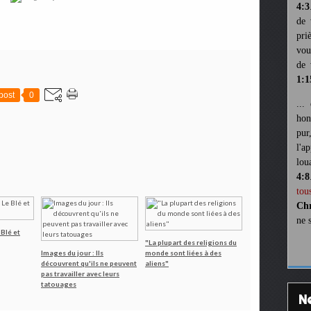
4:3
de 
pri
vou
de 
1:1
post
0
...
hon
pur
l'a
lou
4:8
tou
Chr
ne 
 Blé et
"La plupart des religions du
Images du jour : Ils
monde sont liées à des
découvrent qu'ils ne peuvent
aliens"
pas travailler avec leurs
tatouages