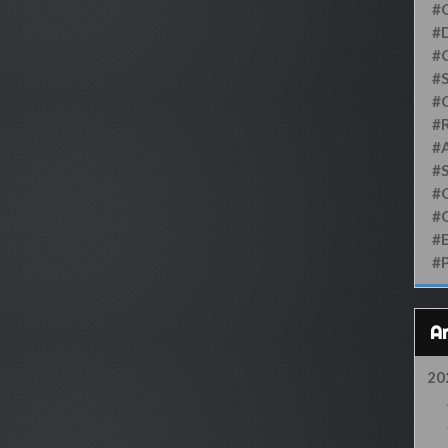
#
#D
#
#S
#
#
#
#
#
#
#
#
20