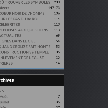
OÙ TROUVER LES SYMBOLES
233
ivers
147
173
COEUR NOIR DE L'HOMME
136
UR LES PAS DU 8e ROI
114
CELEBRITES
113
REPONSES AUX QUESTIONS
113
ACTUALITES
69
SIGNES DANS LE CIEL
54
QUAND L'EGLIZE FAIT HONTE
53
CONSTRUCTION 3e TEMPLE
35
ENLEVEMENT DE L'EGLISE
32
PRIERES
14
Archives
26
Août
7
Juillet
35
Juin
37