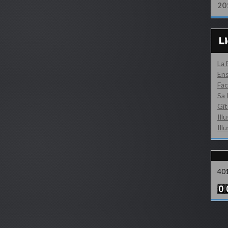
20
L
La
Ens
Fac
Sa 
Gît
Ill
Ill
40