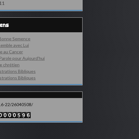
11
iens
 Bonne Semence
emble avec Lui
e au Cancer
Parole pour Aujourd'hui
e chrétien
ustrations Bibliques
ustrations Bibliques
16-22/26040508/