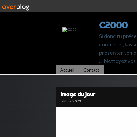
C2000
Si donc tu prése
contre toi, laiss
présenter ton of
... Nettoyez vos 
Accueil
Contact
Image du jour
8 Mars 2023