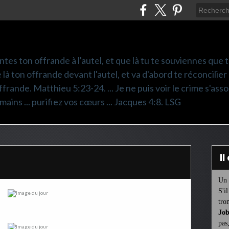
ntes ton offrande à l'autel, et que là tu te souviennes que
e là ton offrande devant l'autel, et va d'abord te réconcilier
frande. Matthieu 5:23-24. ... Je ne puis voir le crime s'asso
mains ... purifiez vos cœurs ... Jacques 4:8. LSG
I
Un 
S'i
tro
Job
pas