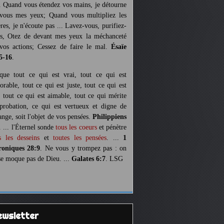
. Quand vous étendez vos mains, je détourne
vous mes yeux; Quand vous multipliez les
ères, je n'écoute pas ... Lavez-vous, purifiez-
s, Otez de devant mes yeux la méchanceté
vos actions; Cessez de faire le mal.
Ésaïe
5-16
.
 que tout ce qui est vrai, tout ce qui est
orable, tout ce qui est juste, tout ce qui est
, tout ce qui est aimable, tout ce qui mérite
pprobation, ce qui est vertueux et digne de
ange, soit l'objet de vos pensées.
Philippiens
. ... l'Éternel sonde
tous les coeurs
et pénètre
s les desseins
et
toutes les pensées
. ...
1
oniques 28:9
. Ne vous y trompez pas : on
se moque pas de Dieu. ...
Galates 6:7
. LSG
Newsletter