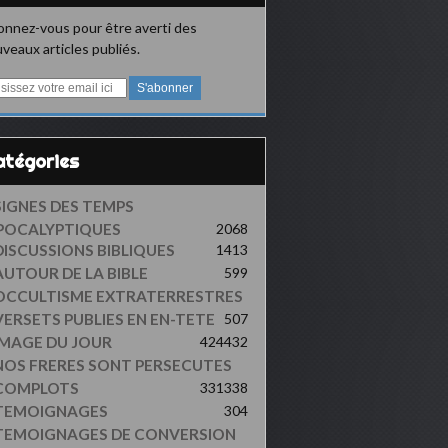
nnez-vous pour être averti des
veaux articles publiés.
Catégories
SIGNES DES TEMPS
POCALYPTIQUES
2068
DISCUSSIONS BIBLIQUES
1413
AUTOUR DE LA BIBLE
599
OCCULTISME EXTRATERRESTRES
VERSETS PUBLIES EN EN-TETE
507
IMAGE DU JOUR
424
432
NOS FRERES SONT PERSECUTES
COMPLOTS
331
338
TEMOIGNAGES
304
TEMOIGNAGES DE CONVERSION