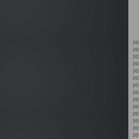
20
20
20
20
20
20
20
20
20
20
20
20
20
20