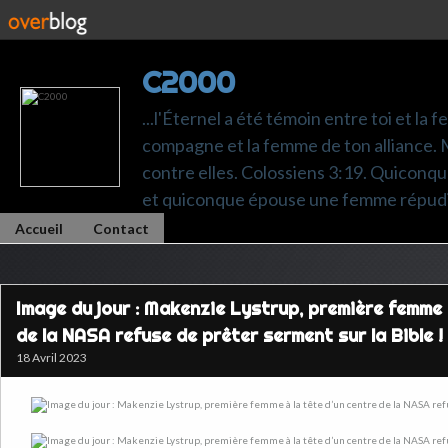
C2000
...l'Éternel a été témoin entre toi et la 
compagne et la femme de ton alliance. M
contre elles. Colossiens 3:19. Quiconq
et quiconque épouse une femme répudi
Accueil
Contact
Image du jour : Makenzie Lystrup, première femme 
de la NASA refuse de prêter serment sur la Bible !
18 Avril 2023