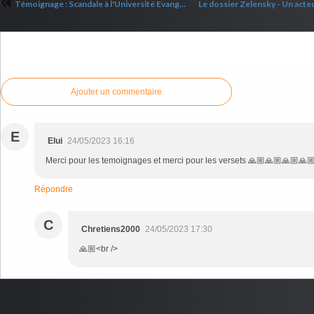
Témoignage : Scandale à l'Université Evangélique privée
Commenter cet article
Ajouter un commentaire
E
Elui
24/05/2023 16:16
Merci pour les temoignages et merci pour les versets 🙏🏼🙏🏼🙏🏼🙏
Répondre
C
Chretiens2000
24/05/2023 17:30
🙏🏼<br />