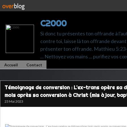
C2000
Si donc tu présentes ton offrande à l'au
contre toi, laisse là ton offrande devant 
présenter ton offrande. Matthieu 5:23-24.
... Nettoyez vos mains ... purifiez vos cœ
Accueil
Contact
Témoignage de conversion : L'ex-trans opère sa d
mois après sa conversion à Christ (mis à jour, bap
23 Mai 2023