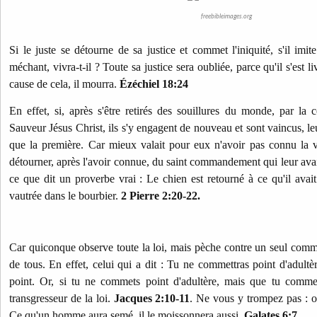
freebibleimages.org
Si le juste se détourne de sa justice et commet l'iniquité, s'il imi
méchant, vivra-t-il ? Toute sa justice sera oubliée, parce qu'il s'est li
cause de cela, il mourra.
Ézéchiel 18:24
En effet, si, après s'être retirés des souillures du monde, par la
Sauveur Jésus Christ, ils s'y engagent de nouveau et sont vaincus, leu
que la première. Car mieux valait pour eux n'avoir pas connu la v
détourner, après l'avoir connue, du saint commandement qui leur avait 
ce que dit un proverbe vrai : Le chien est retourné à ce qu'il avait 
vautrée dans le bourbier.
2 Pierre 2:20-22.
Car quiconque observe toute la loi, mais pèche contre un seul com
de tous. En effet, celui qui a dit : Tu ne commettras point d'adultèr
point. Or, si tu ne commets point d'adultère, mais que tu comme
transgresseur de la loi.
Jacques 2:10-11
. Ne vous y trompez pas : 
Ce qu'un homme aura semé, il le moissonnera aussi.
Galates 6:7.