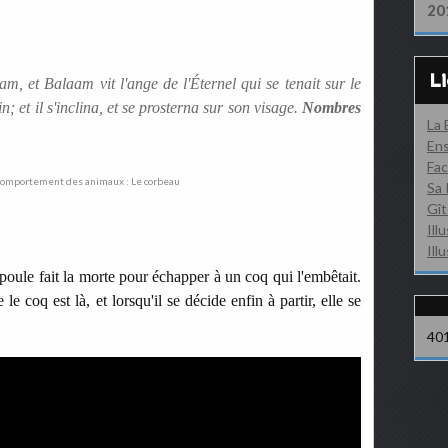
20
L
am, et Balaam vit l'ange de l'Éternel qui se tenait sur le
 et il s'inclina, et se prosterna sur son visage.
Nombres
La
Ens
Fac
Sa 
Gît
Ill
Ill
oule fait la morte pour échapper à un coq qui l'embêtait.
e coq est là, et lorsqu'il se décide enfin à partir, elle se
40