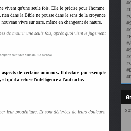
#
ne vivent qu'une seule fois. Elle le précise pour l'homme.
#D
e, rien dans la Bible ne pousse dans le sens de la croyance
#
à nouveau vivre sur terre, même en changeant de nature.
#S
#
s de mourir une seule fois, après quoi vient le jugement
#
#
#
#
#
#
s aspects de certains animaux. Il déclare par exemple
#
et qu'il a refusé l'intelligence à l'autruche.
20
per leur progéniture, Et sont délivrées de leurs douleurs
.