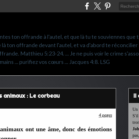
ntes ton offrande à l'autel, et que là tu te souviennes que
e là ton offrande devant l'autel, et va d'abord te réconcilier
frande. Matthieu 5:23-24. ... Je ne puis voir le crime s'asso
mains ... purifiez vos cœurs ... Jacques 4:8. LSG
s animaux : Le corbeau
I
Un 
4 pages
S'i
tro
s animaux ont une âme, donc des émotions
Job
pas
sonner.