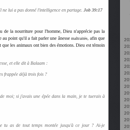
Il ne lui a pas donné l'intelligence en partage.
Job 39:17
u de la nourriture pour l'homme, Dieu n'apprécie pas la
 au point qu'il a fait parler une ânesse
, afin que
maltraitée
20
et que les animaux ont bien des émotions. Dieu est témoin
20
20
20
sse, et elle dit à Balaam :
20
20
es frappée déjà trois fois ?
20
20
20
de moi; si j'avais une épée dans la main, je te tuerais à
20
20
20
20
ue tu as de tout temps montée jusqu'à ce jour ? Ai-je
20