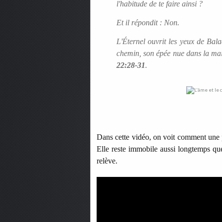
l'habitude de te faire ainsi ?
Et il répondit : Non.
L'Éternel ouvrit les yeux de Bala
chemin, son épée nue dans la main;
22:28-31
.
Dans cette vidéo, on voit comment une p
Elle reste immobile aussi longtemps que l
relève.