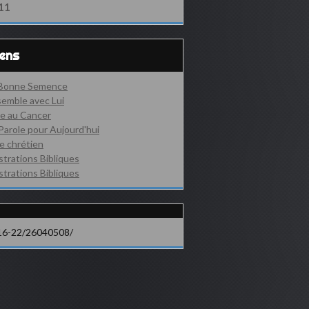
11
iens
 Bonne Semence
emble avec Lui
e au Cancer
Parole pour Aujourd'hui
e chrétien
ustrations Bibliques
ustrations Bibliques
16-22/26040508/