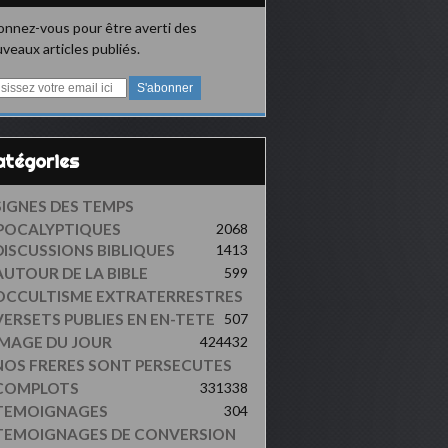
nnez-vous pour être averti des
veaux articles publiés.
Catégories
SIGNES DES TEMPS
POCALYPTIQUES
2068
DISCUSSIONS BIBLIQUES
1413
AUTOUR DE LA BIBLE
599
OCCULTISME EXTRATERRESTRES
VERSETS PUBLIES EN EN-TETE
507
IMAGE DU JOUR
424
432
NOS FRERES SONT PERSECUTES
COMPLOTS
331
338
TEMOIGNAGES
304
TEMOIGNAGES DE CONVERSION