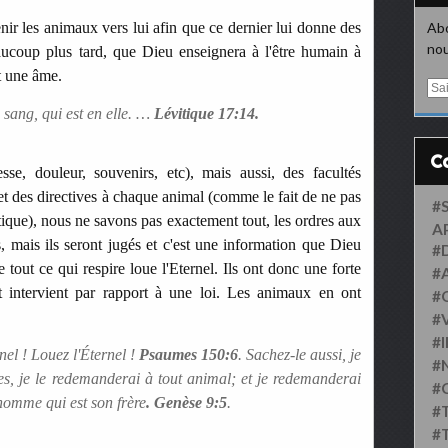
enir les animaux vers lui afin que ce dernier lui donne des
Abo
nou
ucoup plus tard, que Dieu enseignera à l'être humain à
t une âme.
E
m
 sang, qui est en elle. …
Lévitique 17:14.
a
i
l
esse, douleur, souvenirs, etc), mais aussi, des facultés
 et des directives à chaque animal (comme le fait de ne pas
#
ique), nous ne savons pas exactement tout, les ordres aux
A
 mais ils seront jugés et c'est une information que Dieu
#
tout ce qui respire loue l'Eternel. Ils ont donc une forte
#
 intervient par rapport à une loi. Les animaux en ont
#
#
#
nel ! Louez l'Éternel !
Psaumes 150:6
. Sachez-le aussi, je
#
s, je le redemanderai à tout animal; et je redemanderai
#
homme qui est son frère
. Genèse 9:5
.
#
#