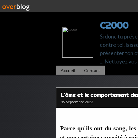
C2000
Si donc tu prése
contre toi, laiss
présenter ton of
... Nettoyez vos 
Accueil
Contact
L'âme et le comportement de
19 Septembre 2023
Parce qu'ils ont du sang, le
et une certaine capacité à rai