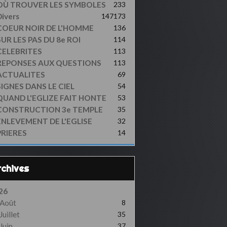
OÙ TROUVER LES SYMBOLES
233
ivers
147
173
COEUR NOIR DE L'HOMME
136
UR LES PAS DU 8e ROI
114
CELEBRITES
113
REPONSES AUX QUESTIONS
113
ACTUALITES
69
SIGNES DANS LE CIEL
54
QUAND L'EGLIZE FAIT HONTE
53
CONSTRUCTION 3e TEMPLE
35
ENLEVEMENT DE L'EGLISE
32
PRIERES
14
Archives
26
Août
8
Juillet
35
Juin
37