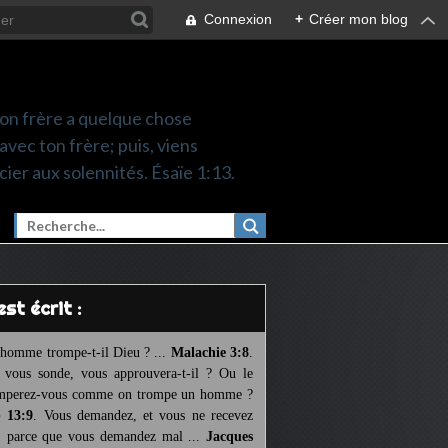
Connexion
+
Créer mon blog
 ton frère a quelque chose
 avec ton frère; puis, viens
cier aux solennités. Ésaïe 1:13.
l est écrit :
homme trompe-t-il Dieu ? ...
Malachie 3:8
.
l vous sonde, vous approuvera-t-il ? Ou le
mperez-vous comme on trompe un homme ?
 13:9
. Vous demandez, et vous ne recevez
, parce que vous demandez mal ...
Jacques