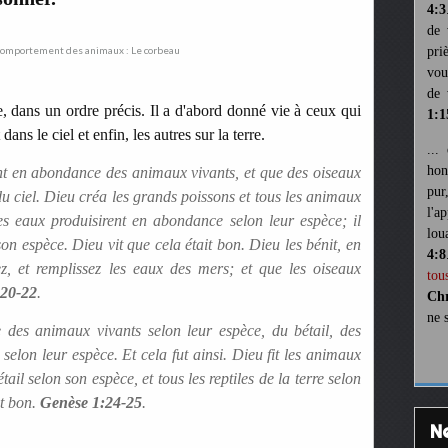
4:3
de 
pri
vou
de 
 dans un ordre précis. Il a d'abord donné vie à ceux qui
1:1
ans le ciel et enfin, les autres sur la terre.
...
hon
nt en abondance des animaux vivants, et que des oiseaux
pur
 du ciel. Dieu créa les grands poissons et tous les animaux
l'a
es eaux produisirent en abondance selon leur espèce; il
lou
son espèce. Dieu vit que cela était bon. Dieu les bénit, en
4:8
ez, et remplissez les eaux des mers; et que les oiseaux
tou
:20-22
.
Chr
ne 
e des animaux vivants selon leur espèce, du bétail, des
, selon leur espèce. Et cela fut ainsi. Dieu fit les animaux
étail selon son espèce, et tous les reptiles de la terre selon
it bon.
Genèse 1:24-25
.