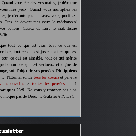
. Quand vous étendez vos mains, je détourne
vous mes yeux; Quand vous multipliez les
ères, je n'écoute pas ... Lavez-vous, purifiez-
s, Otez de devant mes yeux la méchanceté
vos actions; Cessez de faire le mal.
Ésaïe
5-16
.
 que tout ce qui est vrai, tout ce qui est
orable, tout ce qui est juste, tout ce qui est
, tout ce qui est aimable, tout ce qui mérite
pprobation, ce qui est vertueux et digne de
ange, soit l'objet de vos pensées.
Philippiens
. ... l'Éternel sonde
tous les coeurs
et pénètre
s les desseins
et
toutes les pensées
. ...
1
oniques 28:9
. Ne vous y trompez pas : on
se moque pas de Dieu. ...
Galates 6:7
. LSG
Newsletter