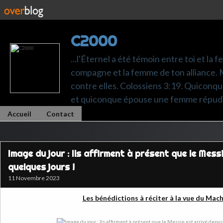
C2000
...l'Éternel a été témoin entre toi et la 
compagne et la femme de ton alliance. M
contre elles. Colossiens 3:19. Quiconq
et quiconque épouse une femme répudi
Accueil
Contact
Image du jour : Ils affirment à présent que le Mess
quelques jours !
11 Novembre 2023
Les bénédictions à réciter à la vue du Mac