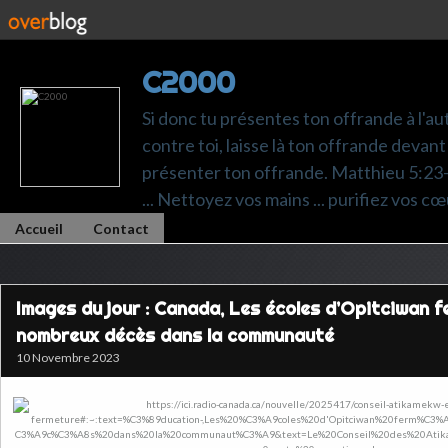
C2000
Si donc tu présentes ton offrande à l'au
contre toi, laisse là ton offrande devant 
présenter ton offrande. Matthieu 5:23-24.
... Nettoyez vos mains ... purifiez vos cœ
Accueil
Contact
Images du jour : Canada, Les écoles d’Opitciwan f
nombreux décès dans la communauté
10 Novembre 2023