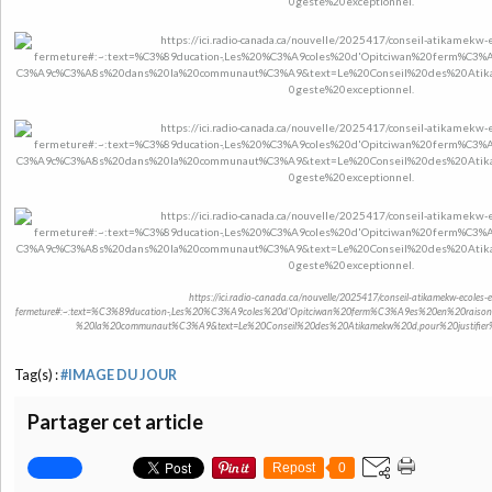
https://ici.radio-canada.ca/nouvelle/2025417/conseil-atikamekw-ecoles-e
fermeture#:~:text=%C3%89ducation-,Les%20%C3%A9coles%20d'Opitciwan%20ferm%C3%A9es%20en%20ra
%20la%20communaut%C3%A9&text=Le%20Conseil%20des%20Atikamekw%20d,pour%20justifier%2
Tag(s) :
#IMAGE DU JOUR
Partager cet article
Repost
0