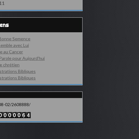
11
iens
 Bonne Semence
emble avec Lui
e au Cancer
Parole pour Aujourd'hui
e chrétien
ustrations Bibliques
ustrations Bibliques
08-02/2608888/