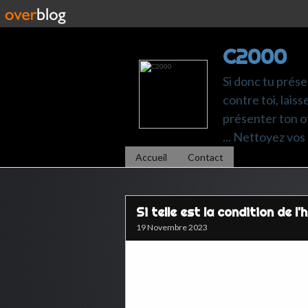
C2000
Si donc tu prése
contre toi, laiss
présenter ton of
... Nettoyez vos 
Accueil
Contact
Si telle est la condition de l'
19 Novembre 2023