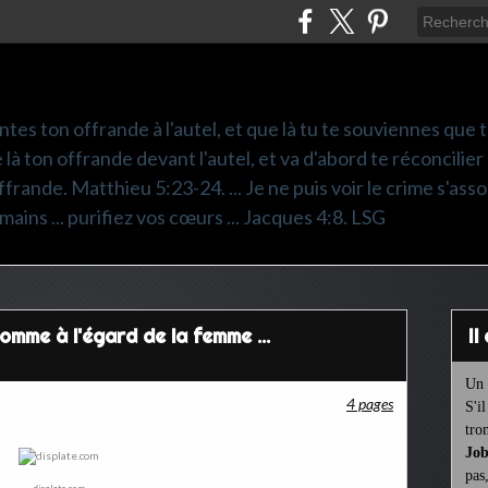
ntes ton offrande à l'autel, et que là tu te souviennes que
e là ton offrande devant l'autel, et va d'abord te réconcilier
frande. Matthieu 5:23-24. ... Je ne puis voir le crime s'asso
mains ... purifiez vos cœurs ... Jacques 4:8. LSG
homme à l'égard de la femme ...
I
Un 
4 pages
S'i
tro
Job
pas