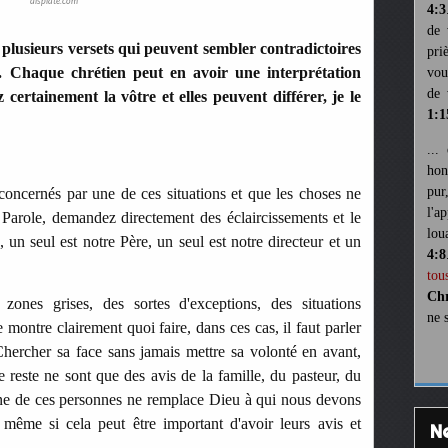
displate.com
4:3
de 
plusieurs versets qui peuvent sembler contradictoires
pri
. Chaque chrétien peut en avoir une interprétation
vou
de 
z certainement la vôtre et elles peuvent différer, je le
1:1
...
hon
pur
concernés par une de ces situations et que les choses ne
l'a
 Parole, demandez directement des éclaircissements et le
lou
un seul est notre Père, un seul est notre directeur et un
4:8
tou
Chr
ones grises, des sortes d'exceptions, des situations
ne 
montre clairement quoi faire, dans ces cas, il faut parler
hercher sa face sans jamais mettre sa volonté en avant,
e reste ne sont que des avis de la famille, du pasteur, du
une de ces personnes ne remplace Dieu à qui nous devons
même si cela peut être important d'avoir leurs avis et