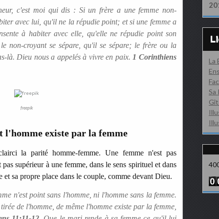
20
gneur, c'est moi qui dis : Si un frère a une femme non-
biter avec lui, qu'il ne la répudie point; et si une femme a
nsente à habiter avec elle, qu'elle ne répudie point son
L
 le non-croyant se sépare, qu'il se sépare; le frère ou la
as-là. Dieu nous a appelés à vivre en paix.
1 Corinthiens
La
Ens
Fac
Sa 
Gît
freepik
Ill
Ill
t l'homme existe par la femme
clairci la parité homme-femme. Une femme n'est pas
as supérieur à une femme, dans le sens spirituel et dans
40
re et sa propre place dans le couple, comme devant Dieu.
emme n'est point sans l'homme, ni l'homme sans la femme.
 tirée de l'homme, de même l'homme existe par la femme,
ens 11:11-12
. Que le mari rende à sa femme ce qu'il lui