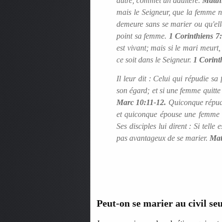
autre, commet un adultère.
Matth
mais le Seigneur, que la femme ne
demeure sans se marier ou qu'elle
point sa femme.
1 Corinthiens 7
est vivant; mais si le mari meurt,
ce soit dans le Seigneur.
1 Corinth
Il leur dit : Celui qui répudie s
son égard; et si une femme quitte
Marc 10:11-12.
Quiconque répudi
et quiconque épouse une femme 
Ses disciples lui dirent : Si telle
pas avantageux de se marier.
Mat
Peut-on se marier au civil se