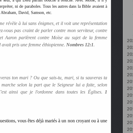
le seul, à qui Dieu parlait bouche à bouche. Avec Moïse, il n y
erpréter, ni de paraboles. Tous les autres dans la Bible avaient à
oit Abraham, David, Samson, etc.
e révèle à lui sans énigmes, et il voit une représentation
z-vous pas craint de parler contre mon serviteur, contre
et Aaron parlèrent contre Moïse au sujet de la femme
20
 il avait pris une femme éthiopienne.
Nombres 12:1
.
20
20
20
20
20
veras ton mari ? Ou que sais-tu, mari, si tu sauveras ta
20
arche selon la part que le Seigneur lui a faite, selon
20
'est ainsi que je l'ordonne dans toutes les Églises.
1
20
20
20
20
estions, vous êtes déjà mariés à un non croyant ou à une
20
20