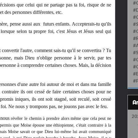
#
écisions que celui qui ne partage pas ta foi, risque de ne
#D
t des personnes différentes, etc.
#
e, pense aussi aux futurs enfants. Accepterais-tu qu'ils
#S
#
lorsque selon ta propre foi, c'est Jésus et Jésus seul qui
#
#
onvertir l'autre, comment sais-tu qu'il se convertira ? Tu
#
rsonne, mais Dieu n'oblige personne à le servir, par tes
#
a personne à comprendre certaines choses. Mais, la décision
#
#
#
ersonnes d'une autre foi autour de moi et dans ma famille
u contraire ils ont cessé de faire certaines choses pour ne
promis iniques, ils ont soit stagné, soit reculé, soit cessé
 foi. Ne nous y trompons pas, ne jouons pas avec le feu.
20
r nous
révéler le chemin à prendre alors même que cela peut ne
permis que Moïse épouse une éthiopienne, c'était contraire à la
, mais Moïse savait ce que Dieu lui-même lui avait communiqué