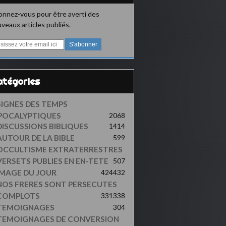
nnez-vous pour être averti des
veaux articles publiés.
Catégories
SIGNES DES TEMPS
POCALYPTIQUES
2068
DISCUSSIONS BIBLIQUES
1414
AUTOUR DE LA BIBLE
599
OCCULTISME EXTRATERRESTRES
VERSETS PUBLIES EN EN-TETE
507
IMAGE DU JOUR
424
432
NOS FRERES SONT PERSECUTES
COMPLOTS
331
338
TEMOIGNAGES
304
TEMOIGNAGES DE CONVERSION