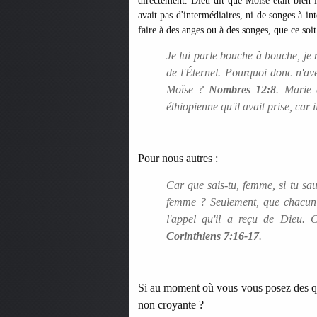
directement. Dieu dit que Moïse était bien 
avait pas d'intermédiaires, ni de songes à int
faire à des anges ou à des songes, que ce s
Je lui parle bouche à bouche, je m
de l'Éternel. Pourquoi donc n'ave
Moïse ?
Nombres 12:8
. Marie 
éthiopienne qu'il avait prise, car
Pour nous autres :
Car que sais-tu, femme, si tu sau
femme ? Seulement, que chacun m
l'appel qu'il a reçu de Dieu. C
Corinthiens 7:16-17
.
Si au moment où vous vous posez des qu
non croyante ?