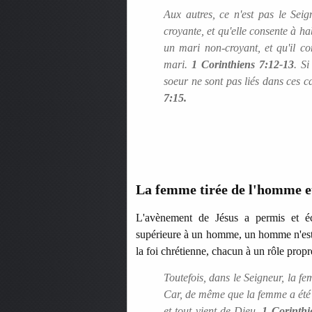
Aux autres, ce n'est pas le Sei
croyante, et qu'elle consente à ha
un mari non-croyant, et qu'il co
mari.
1 Corinthiens 7:12-13
. Si
soeur ne sont pas liés dans ces c
7:15.
La femme tirée de l'homme e
L'avènement de Jésus a permis et é
supérieure à un homme, un homme n'est p
la foi chrétienne, chacun à un rôle prop
Toutefois, dans le Seigneur, la f
Car, de même que la femme a été
et tout vient de Dieu.
1 Corinthi