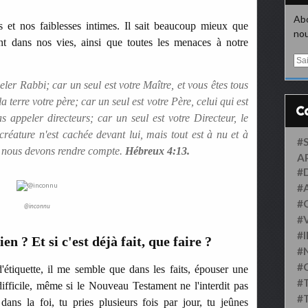
Abo
 et nos faiblesses intimes. Il sait beaucoup mieux que
nou
ent dans nos vies, ainsi que toutes les menaces à notre
E
m
a
ler Rabbi; car un seul est votre Maître, et vous êtes tous
i
a terre votre père; car un seul est votre Père, celui qui est
l
s appeler directeurs; car un seul est votre Directeur, le
créature n'est cachée devant lui, mais tout est à nu et à
#
i nous devons rendre compte.
Hébreux 4:13.
A
#
#
#
@inconnu
#
#
n ? Et si c'est déjà fait, que faire ?
#
#
'étiquette, il me semble que dans les faits, épouser une
#
difficile, même si le Nouveau Testament ne l'interdit pas
#
ans la foi, tu pries plusieurs fois par jour, tu jeûnes