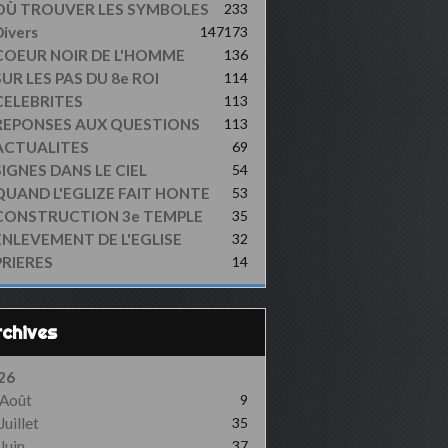
OÙ TROUVER LES SYMBOLES
233
ivers
147
173
COEUR NOIR DE L'HOMME
136
UR LES PAS DU 8e ROI
114
CELEBRITES
113
REPONSES AUX QUESTIONS
113
ACTUALITES
69
SIGNES DANS LE CIEL
54
QUAND L'EGLIZE FAIT HONTE
53
CONSTRUCTION 3e TEMPLE
35
ENLEVEMENT DE L'EGLISE
32
PRIERES
14
Archives
26
Août
9
Juillet
35
Juin
37