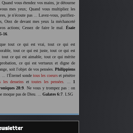
. Quand vous étendez vos mains, je détourne
vous mes yeux; Quand vous multipliez les
ères, je n'écoute pas ... Lavez-vous, purifiez-
s, Otez de devant mes yeux la méchanceté
vos actions; Cessez de faire le mal.
Ésaïe
5-16
.
 que tout ce qui est vrai, tout ce qui est
orable, tout ce qui est juste, tout ce qui est
, tout ce qui est aimable, tout ce qui mérite
pprobation, ce qui est vertueux et digne de
ange, soit l'objet de vos pensées.
Philippiens
. ... l'Éternel sonde
tous les coeurs
et pénètre
s les desseins
et
toutes les pensées
. ...
1
oniques 28:9
. Ne vous y trompez pas : on
se moque pas de Dieu. ...
Galates 6:7
. LSG
Newsletter