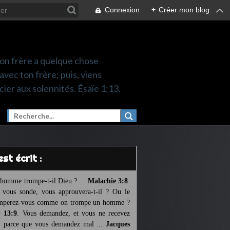
Connexion
+
Créer mon blog
 ton frère a quelque chose
 avec ton frère; puis, viens
cier aux solennités. Ésaïe 1:13.
l est écrit :
homme trompe-t-il Dieu ? ...
Malachie 3:8
.
l vous sonde, vous approuvera-t-il ? Ou le
mperez-vous comme on trompe un homme ?
 13:9
. Vous demandez, et vous ne recevez
, parce que vous demandez mal ...
Jacques