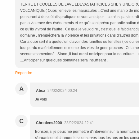
TERRE ET COULEES DE LAVE LDEVASTATRCICES SI IL Y UNE GR
VOLCANIQUE ( Oups j'enlève les majuscules ...C'est une manip de mon c
penseront à des détails pratiques et vont anticiper ...ce n'est pas inte
par la violence des évènements et ce qu'ils ont prévu par anticipation
ce qu'ils vivront de l'autre . Ce que je veux dire , c'est que le fait d'an
domaine , n'empéchera la violence et les privations dans d'autres doma
Car à quoi sert il à quelqu'un d'avoir des lunettes ou lentilles ( ce qui es
tout perdu matériellement et meme des vies de gens proches . Cela n
secours momentané . Sinon ,il faut aussi anticiper pour la nourriture ....
....Anticiper sur quelques domaines sera insuffisant .
Répondre
A
Absa
24/02/2024 00:24
Je vois
C
Chretiens2000
23/02/2024 22:41
Bonsoir, si je peux me permettre d'intervenir sur la nourriture qu
s'organiser et changer les conserves tous les ans en les con