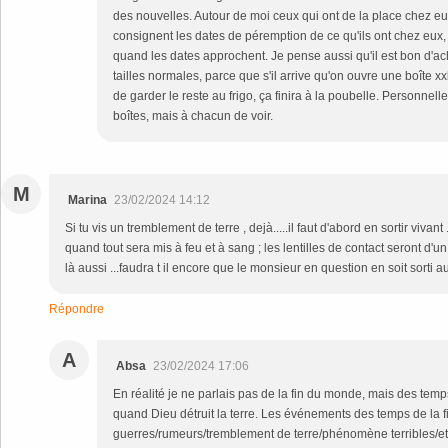
des nouvelles. Autour de moi ceux qui ont de la place chez eux,
consignent les dates de péremption de ce qu'ils ont chez eux, 
quand les dates approchent. Je pense aussi qu'il est bon d'ac
tailles normales, parce que s'il arrive qu'on ouvre une boîte xxl 
de garder le reste au frigo, ça finira à la poubelle. Personnell
boîtes, mais à chacun de voir.
M
Marina
23/02/2024 14:12
Si tu vis un tremblement de terre , dejà.....il faut d'abord en sortir vivant 
quand tout sera mis à feu et à sang ; les lentilles de contact seront d'
là aussi ...faudra t il encore que le monsieur en question en soit sorti aus
Répondre
A
Absa
23/02/2024 17:06
En réalité je ne parlais pas de la fin du monde, mais des temps
quand Dieu détruit la terre. Les événements des temps de la fi
guerres/rumeurs/tremblement de terre/phénomène terribles/etc