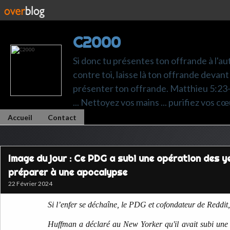
C2000
Si donc tu présentes ton offrande à l'au
contre toi, laisse là ton offrande devant 
présenter ton offrande. Matthieu 5:23-24.
... Nettoyez vos mains ... purifiez vos cœ
Accueil
Contact
Image du jour : Ce PDG a subi une opération des y
préparer à une apocalypse
22 Février 2024
Si l’enfer se déchaîne, le PDG et cofondateur de Reddit
Huffman a déclaré au New Yorker qu'il avait subi une 