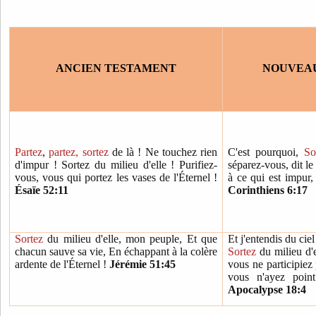
ANCIEN TESTAMENT
NOUVEA
Partez
,
partez, sortez
de là ! Ne touchez rien
C'est pourquoi,
So
d'impur ! Sortez du milieu d'elle ! Purifiez-
séparez-vous, dit l
vous, vous qui portez les vases de l'Éternel !
à ce qui est impur,
Ésaïe 52:11
Corinthiens 6:17
Sortez
du milieu d'elle, mon peuple, Et que
Et j'entendis du ciel
chacun sauve sa vie, En échappant à la colère
Sortez
du milieu d'
ardente de l'Éternel !
Jérémie 51:45
vous ne participiez 
vous n'ayez poin
Apocalypse 18:4