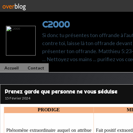
C2000
Si donc tu présentes ton offrande à l'au
contre toi, laisse là ton offrande devant 
présenter ton offrande. Matthieu 5:23-24.
... Nettoyez vos mains ... purifiez vos cœ
Accueil
Contact
Prenez garde que personne ne vous séduise
15 Février 2024
PRODIGE
M
Phénomène extraordinaire auquel on attribue
Fait positif extraor