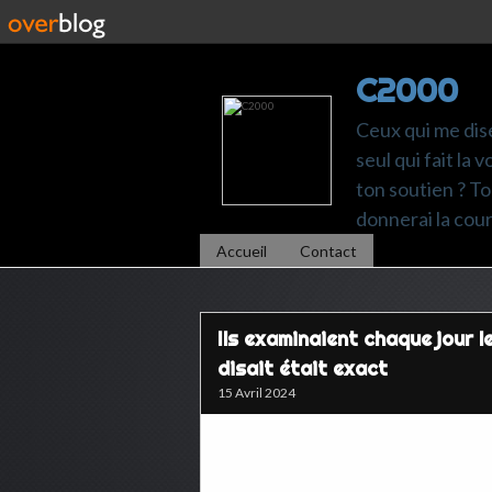
C2000
Ceux qui me dise
seul qui fait la
ton soutien ? Ton
donnerai la cou
Accueil
Contact
Ils examinaient chaque jour le
disait était exact
15 Avril 2024