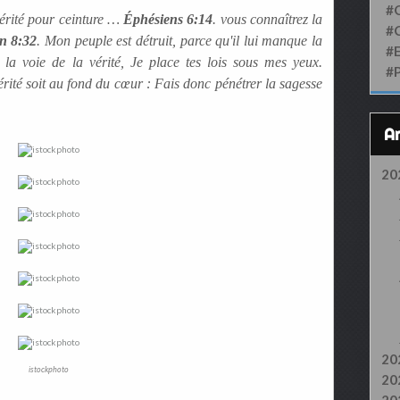
#
vérité pour ceinture …
Éphésiens 6:14
. vous connaîtrez la
#
n 8:32
. Mon peuple est détruit, parce qu'il lui manque la
#
s la voie de la vérité, Je place tes lois sous mes yeux.
#
érité soit au fond du cœur : Fais donc pénétrer la sagesse
20
20
istockphoto
20