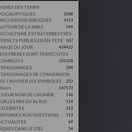
SIGNES DES TEMPS
POCALYPTIQUES
2068
DISCUSSIONS BIBLIQUES
1413
AUTOUR DE LA BIBLE
599
OCCULTISME EXTRATERRESTRES
VERSETS PUBLIES EN EN-TETE
507
IMAGE DU JOUR
424
432
NOS FRERES SONT PERSECUTES
COMPLOTS
331
338
TEMOIGNAGES
304
TEMOIGNAGES DE CONVERSION
OÙ TROUVER LES SYMBOLES
233
ivers
147
173
COEUR NOIR DE L'HOMME
136
UR LES PAS DU 8e ROI
114
CELEBRITES
113
REPONSES AUX QUESTIONS
113
ACTUALITES
69
SIGNES DANS LE CIEL
54