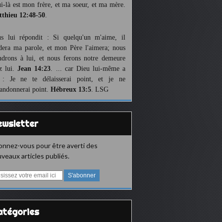
ui-là est mon frère, et ma soeur, et ma mère.
thieu 12:48-50
.
us lui répondit : Si quelqu'un m'aime, il
dera ma parole, et mon Père l'aimera; nous
ndrons à lui, et nous ferons notre demeure
z lui.
Jean 14:23
. ... car Dieu lui-même a
 : Je ne te délaisserai point, et je ne
bandonnerai point.
Hébreux 13:5
. LSG
Newsletter
nnez-vous pour être averti des
veaux articles publiés.
Catégories