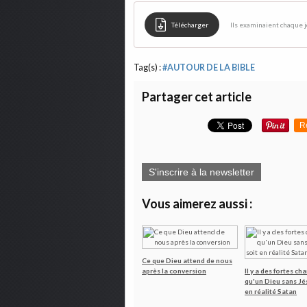
Télécharger
Ils examinaient chaque j
Tag(s) :
#AUTOUR DE LA BIBLE
Partager cet article
R
S'inscrire à la newsletter
Vous aimerez aussi :
Ce que Dieu attend de nous
après la conversion
Il y a des fortes ch
qu'un Dieu sans Jés
en réalité Satan