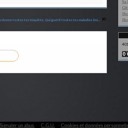
Sa 
Gît
Ill
Ill
C'est lui qui pardonne toutes tes iniquités, Qui guérit toutes tes maladies (mis à jour)
40
Signaler un abus
C.G.U.
Cookies et données personnell