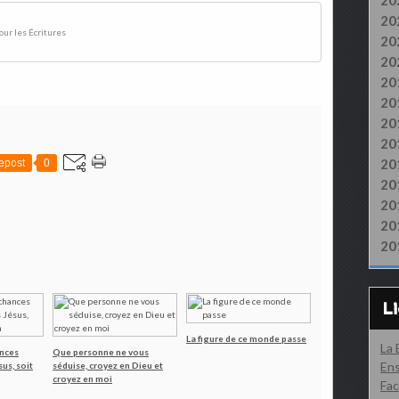
20
20
our les Écritures
20
20
20
20
20
20
20
epost
0
20
20
20
20
L
La figure de ce monde passe
La
ances
Que personne ne vous
Ens
us, soit
séduise, croyez en Dieu et
croyez en moi
Fac