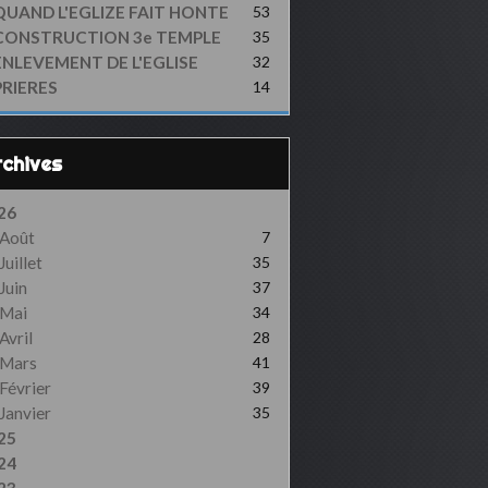
QUAND L'EGLIZE FAIT HONTE
53
CONSTRUCTION 3e TEMPLE
35
ENLEVEMENT DE L'EGLISE
32
PRIERES
14
Archives
26
Août
7
Juillet
35
Juin
37
Mai
34
Avril
28
Mars
41
Février
39
Janvier
35
25
24