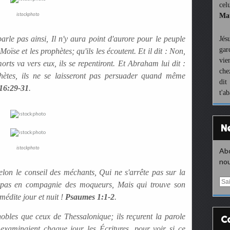
cel
istockphoto
Mat
parle pas ainsi, Il n'y aura point d'aurore pour le peuple
Jés
gar
oïse et les prophètes; qu'ils les écoutent. Et il dit : Non,
vie
ts va vers eux, ils se repentiront. Et Abraham lui dit :
che
phètes, ils ne se laisseront pas persuader quand même
dit
16:29-31
.
t'a
istockphoto
Abo
nou
on le conseil des méchants, Qui ne s'arrête pas sur la
E
d pas en compagnie des moqueurs, Mais qui trouve son
m
 médite jour et nuit !
Psaumes 1:1-2
.
a
i
nobles que ceux de Thessalonique; ils reçurent la parole
l
examinaient chaque jour les Écritures, pour voir si ce