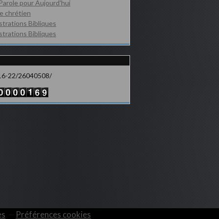
Parole pour Aujourd'hui
e chrétien
ustrations Bibliques
ustrations Bibliques
16-22/26040508/
es
Préférences cookies