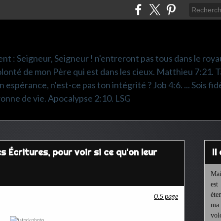
nt : Seigneur, Seigneur ! n'entreront pas tous dans le roya
 volonté de mon Père qui est dans les cieux. Matthieu 7:21. T
 espérance, n'est-ce pas ton intégrité ? Job 4:6. ... Sois fidè
ronne de vie. Apocalypse 2:10. LSG
s Écritures, pour voir si ce qu'on leur
I
Mai
est
éte
0.5 page
ma 
vol