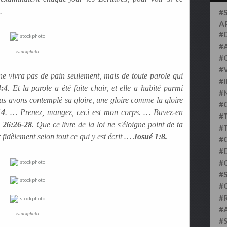
.
#
A
#
#
istockphoto
#
#
 ne vivra pas de pain seulement, mais de toute parole qui
#
4:4
. Et la parole a été faite chair, et elle a habité parmi
#
nous avons contemplé sa gloire, une gloire comme la gloire
#
14
. … Prenez, mangez, ceci est mon corps. … Buvez-en
#
 26:26-28
. Que ce livre de la loi ne s'éloigne point de ta
#
 fidèlement selon tout ce qui y est écrit …
Josué 1:8.
#
#D
#
#S
#
#
#
istockphoto
#