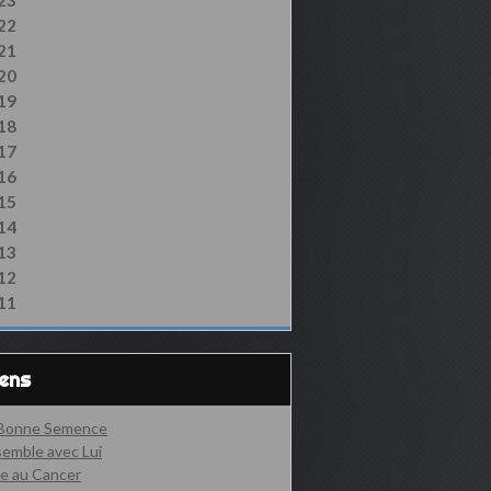
23
22
21
20
19
18
17
16
15
14
13
12
11
iens
 Bonne Semence
emble avec Lui
e au Cancer