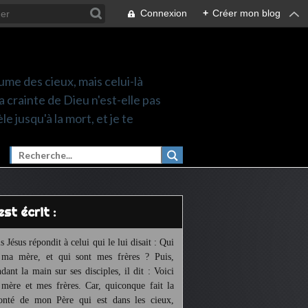
Connexion
+
Créer mon blog
ume des cieux, mais celui-là
a crainte de Dieu n'est-elle pas
le jusqu'à la mort, et je te
l est écrit :
s Jésus répondit à celui qui le lui disait : Qui
 ma mère, et qui sont mes frères ? Puis,
ndant la main sur ses disciples, il dit : Voici
mère et mes frères. Car, quiconque fait la
onté de mon Père qui est dans les cieux,