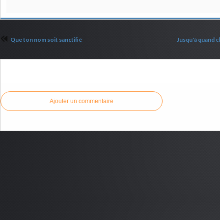
Que ton nom soit sanctifié
Jusqu'à quand c
Commenter cet article
Ajouter un commentaire