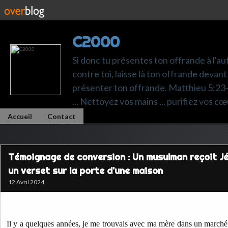
C2000
Si donc tu présentes ton offrande à l'au
contre toi, laisse là ton offrande devant 
présenter ton offrande. Matthieu 5:23-24.
... Nettoyez vos mains ... purifiez vos cœ
Accueil
Contact
Témoignage de conversion : Un musulman reçoit Jé
un verset sur la porte d'une maison
12 Avril 2024
Il y a quelques années, je me trouvais avec ma mère dans un marché