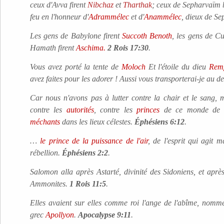
ceux d'Avva firent
Nibchaz
et
Tharthak
; ceux de Sepharvaïm b
feu en l'honneur d'
Adrammélec
et d'
Anammélec
, dieux de S
Les gens de Babylone firent
Succoth Benoth
, les gens de Cu
Hamath firent
Aschima.
2 Rois 17:30
.
Vous avez porté la tente de
Moloch
Et l'étoile du dieu
Rem
avez faites pour les adorer ! Aussi vous transporterai-je au 
Car nous n'avons pas à lutter contre la chair et le sang, 
contre les
autorités
, contre les
princes
de ce monde de t
méchants
dans les lieux célestes.
Éphésiens 6:12
.
…
le prince de la puissance de l'air
, de l'esprit qui agit m
rébellion.
Éphésiens 2:2
.
Salomon alla après Astarté, divinité des Sidoniens, et apr
Ammonites.
1 Rois 11:5
.
Elles avaient sur elles comme roi l'ange de l'abîme, nom
grec
Apollyon
.
Apocalypse 9:11
.