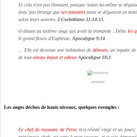
Et cela n'est pas étonnant, puisque Satan lui-même se dégui
donc pas étrange que
ses ministres
aussi se déguisent en minis
selon leurs oeuvres.
2 Corinthiens 11:14-15
.
et disant au sixième ange qui avait la trompette : Délie
les 
le grand fleuve d'Euphrate.
Apocalypse 9:14
.
… Elle est devenue une habitation de
démons
, un repaire de
de tout
oiseau impur et odieux
Apocalypse 18:2
.
istockphoto
Les anges déchus de hauts niveaux, quelques exemples :
Le chef du royaume de Perse
m'a résisté vingt et un jours;
principaux chefs, est venu à mon secours, et je suis demeur