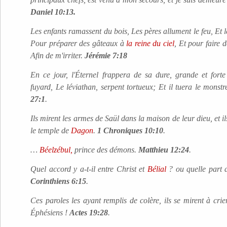
Daniel 10:13.
Les enfants ramassent du bois, Les pères allument le feu, Et l
Pour préparer des gâteaux à
la reine du ciel
, Et pour faire d
Afin de m'irriter.
Jérémie 7:18
En ce jour, l'Éternel frappera de sa dure, grande et fort
fuyard, Le léviathan, serpent tortueux; Et il tuera le monst
27:1
.
Ils mirent les armes de Saül dans la maison de leur dieu, et i
le temple de
Dagon
.
1 Chroniques 10:10
.
…
Béelzébul,
prince des démons.
Matthieu 12:24
.
Quel accord y a-t-il entre Christ et
Bélial
? ou quelle part a
Corinthiens 6:15
.
Ces paroles les ayant remplis de colère, ils se mirent à cri
Éphésiens !
Actes 19:28
.