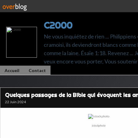
C2000
Ne vous inquiétez de rien ... Philippiens
cramoisi, ils deviendront blancs comme l
comme la laine. Ésaïe 1:18. Revenez ... Je p
veux encore vous porter, Vous soutenir 
Accueil
Contact
Quelques passages de la Bible qui évoquent les a
22 Juin 2024
istockphoto