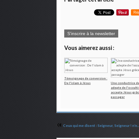
Re
S'inscrire à la newsletter
Vous aimerez aussi :
Témoignage de conversion :
De l'islam à Jésus
Une conductrice de
adepte de l'occult
accepte Jésus grâc
passager
Ceux qui me disent : Seigneur, Seigneur ! n'entreront pas 