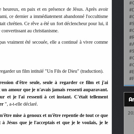
#
re heureux, en paix et en présence de Jésus. Après avoir
#D
t ami, ce dernier a immédiatement abandonné l'occultisme
#
#S
ait chrétien. Ce rêve a été un fort déclencheur pour lui, il
#
 convertissant au christianisme.
#
a pas vraiment été secouée, elle a continué à vivre comme
#
#
#
#
regarder un film intitulé "Un Fils de Dieu" (traduction).
#
#
ssion d'être seule, seule à regarder ce film et j'ai
t un amour que je n'avais jamais ressenti auparavant.
 et je l'ai ressenti à cet instant. C'était tellement
rer
", a-t-elle déclaré.
20
'être mise à genoux et m'être repentie de tout ce que
 à Jésus que je l'acceptais et que je le voulais, je le