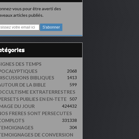
nnez-vous pour être averti des
veaux articles publiés.
Catégories
SIGNES DES TEMPS
POCALYPTIQUES
2068
DISCUSSIONS BIBLIQUES
1413
AUTOUR DE LA BIBLE
599
OCCULTISME EXTRATERRESTRES
VERSETS PUBLIES EN EN-TETE
507
IMAGE DU JOUR
424
432
NOS FRERES SONT PERSECUTES
COMPLOTS
331
338
TEMOIGNAGES
304
TEMOIGNAGES DE CONVERSION