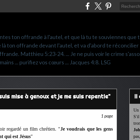
ntes ton offrande à l'autel, et que là tu te souviennes que
e là ton offrande devant l'autel, et va d'abord te réconcilier
frande. Matthieu 5:23-24. ... Je ne puis voir le crime s'asso
mains ... purifiez vos cœurs ... Jacques 4:8. LSG
suis mise à genoux et je me suis repentie"
I
Un 
1 page
S'i
tro
ir regardé un film chrétien. "
Je voudrais que les gens
Job
t qui est Jésus
"
pas