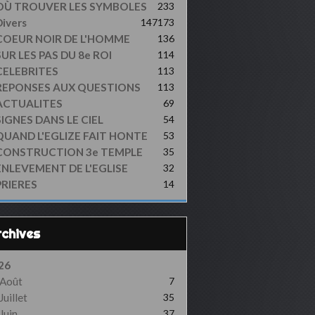
OÙ TROUVER LES SYMBOLES
233
ivers
147
173
COEUR NOIR DE L'HOMME
136
UR LES PAS DU 8e ROI
114
CELEBRITES
113
REPONSES AUX QUESTIONS
113
ACTUALITES
69
SIGNES DANS LE CIEL
54
QUAND L'EGLIZE FAIT HONTE
53
CONSTRUCTION 3e TEMPLE
35
ENLEVEMENT DE L'EGLISE
32
PRIERES
14
Archives
26
Août
7
Juillet
35
Juin
37