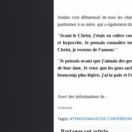
Jordan s'est débarrassé de tous les obje
pardonner à sa mère, qui a également do
"
Avant le Christ, j’étais en colère co
et hypocrite. Je pensais connaître tou
Christ, je ressens de l’amour
."
"
Je pensais avant que j’aimais des ge
de leur âme. Je veux que les gens sac
beaucoup plus légère, j'ai la paix et l
Avec des informations de :
Guiame
Tag(s) :
#TEMOIGNAGES DE CONVERSION
Partager cet article