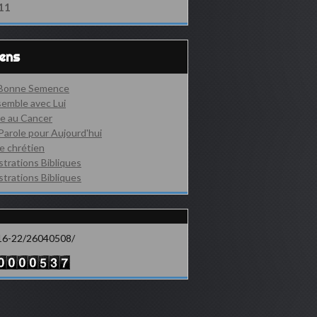
11
iens
 Bonne Semence
emble avec Lui
e au Cancer
Parole pour Aujourd'hui
e chrétien
ustrations Bibliques
ustrations Bibliques
16-22/26040508/