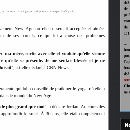
4:3
de 
pri
vou
de 
uvement New Age où elle se sentait acceptée et aimée.
1:1
our de ses parents, ce qui lui a causé des problèmes
...
hon
c ma mère, sortir avec elle et vouloir qu'elle vienne
pur
e qu'elle se présente. Je me sentais blessée et je ne
l'a
uisait
", a-t-elle déclaré à CBN News.
lou
4:8
tou
Chr
rapeute qui lui a conseillé de pratiquer le yoga, où elle a
ne 
és dans le monde du New Age.
e de plus grand que moi
", a déclaré Jordan. Au cours des
 approfondir le sujet. À 30 ans, elle était complètement