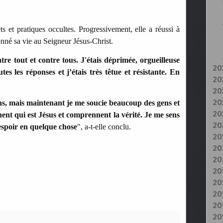
ts et pratiques occultes. Progressivement, elle a réussi à
nné sa vie au Seigneur Jésus-Christ.
ntre tout et contre tous. J'étais déprimée, orgueilleuse
20
tes les réponses et j’étais très têtue et résistante. En
20
20
20
ns, mais maintenant je me soucie beaucoup des gens et
20
hent qui est Jésus et comprennent la vérité. Je me sens
20
'espoir en quelque chose
", a-t-elle conclu.
20
20
20
20
20
20
20
20