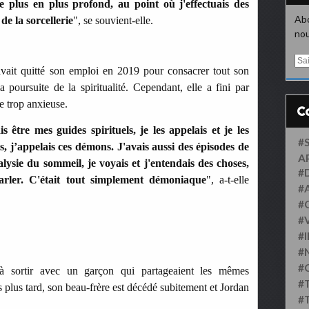
e plus en plus profond, au point où j'effectuais des
Abo
s de la sorcellerie
", se souvient-elle.
nou
E
avait quitté son emploi en 2019 pour consacrer tout son
m
a
a poursuite de la spiritualité. Cependant, elle a fini par
i
e trop anxieuse.
l
s être mes guides spirituels, je les appelais et je les
#
is, j’appelais ces démons. J'avais aussi des épisodes de
A
ysie du sommeil, je voyais et j'entendais des choses,
#
arler. C'était tout simplement démoniaque
", a-t-elle
#
#
#
#
#
#
à sortir avec un garçon qui partageaient les mêmes
#
 plus tard, son beau-frère est décédé subitement et Jordan
#