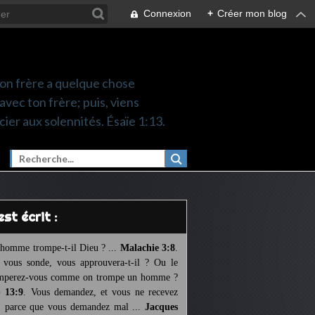
Connexion
+
Créer mon blog
 ton frère a quelque chose
 avec ton frère; puis, viens
cier aux solennités. Ésaïe 1:13.
l est écrit :
homme trompe-t-il Dieu ? ...
Malachie 3:8
.
l vous sonde, vous approuvera-t-il ? Ou le
mperez-vous comme on trompe un homme ?
 13:9
. Vous demandez, et vous ne recevez
, parce que vous demandez mal ...
Jacques