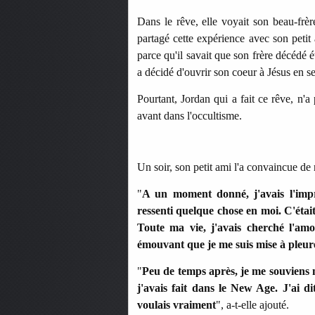
Dans le rêve, elle voyait son beau-frè
partagé cette expérience avec son peti
parce qu'il savait que son frère décédé ét
a décidé d'ouvrir son coeur à Jésus en se
Pourtant, Jordan qui a fait ce rêve, n'
avant dans l'occultisme.
Un soir, son petit ami l'a convaincue de 
"
A un moment donné, j'avais l'impre
ressenti quelque chose en moi. C'étai
Toute ma vie, j'avais cherché l'amour
émouvant que je me suis mise à pleu
"
Peu de temps après, je me souviens m
j'avais fait dans le New Age. J'ai dit
voulais vraiment
", a-t-elle ajouté.