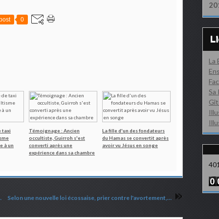
20
post
0
L
La
Ens
Fac
Sa 
Gît
Ill
Ill
 taxi
Témoignage : Ancien
La fille d'un des fondateurs
isme
occultiste, Guirroh s'est
du Hamas se convertit après
e à un
converti après une
avoir vu Jésus en songe
expérience dans sa chambre
40
tous dans le royaume des cieux
Selon une nouvelle loi écossaise, prier contre l'avortement, même à la maison pourrait être considéré comme un crime