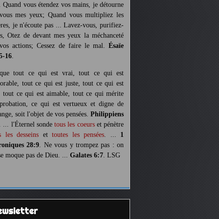
. Quand vous étendez vos mains, je détourne
vous mes yeux; Quand vous multipliez les
ères, je n'écoute pas ... Lavez-vous, purifiez-
s, Otez de devant mes yeux la méchanceté
vos actions; Cessez de faire le mal.
Ésaïe
5-16
.
 que tout ce qui est vrai, tout ce qui est
orable, tout ce qui est juste, tout ce qui est
, tout ce qui est aimable, tout ce qui mérite
pprobation, ce qui est vertueux et digne de
ange, soit l'objet de vos pensées.
Philippiens
. ... l'Éternel sonde
tous les coeurs
et pénètre
s les desseins
et
toutes les pensées
. ...
1
oniques 28:9
. Ne vous y trompez pas : on
se moque pas de Dieu. ...
Galates 6:7
. LSG
Newsletter