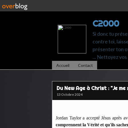
C2000
Si donc tu prése
contre toi, laiss
présenter ton of
... Nettoyez vos 
Accueil
Contact
Du New Age à Christ : "Je me 
13 Octobre 2024
Jordan Taylor a accepté Jésus après avo
comprennent la Vérité et qu'ils sachen