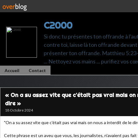
C2000
Si donc tu présentes ton offrande à l'au
contre toi, laisse là ton offrande devant 
présenter ton offrande. Matthieu 5:23-24.
... Nettoyez vos mains ... purifiez vos cœ
Accueil
Contact
« On a su assez vite que c’était pas vrai mais on 
dire »
18 Octobre 2024
"On a su assez vite que c'était pas vrai mais on nous a interdit de le dire
Cette phrase est un aveu que vous, les journalistes, n'avaient pas fait v