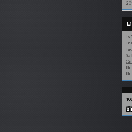
20
L
La
Ens
Fac
Sa 
Gît
Ill
Ill
40