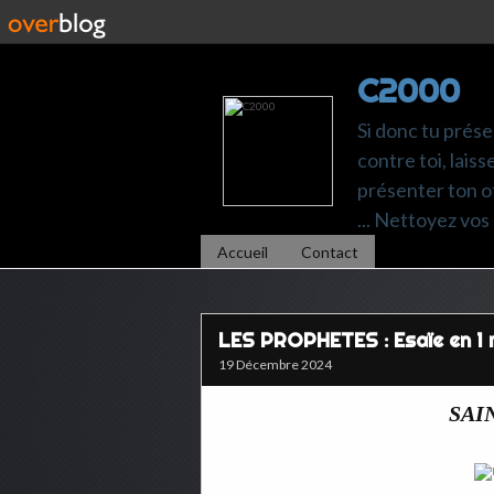
C2000
Si donc tu prése
contre toi, laiss
présenter ton of
... Nettoyez vos 
Accueil
Contact
LES PROPHETES : Esaïe en 1 
19 Décembre 2024
SAIN