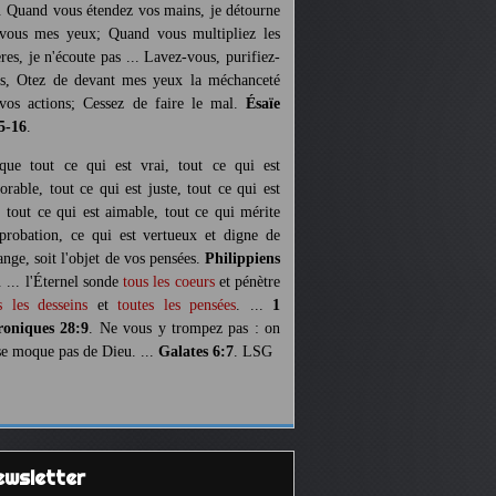
. Quand vous étendez vos mains, je détourne
vous mes yeux; Quand vous multipliez les
ères, je n'écoute pas ... Lavez-vous, purifiez-
s, Otez de devant mes yeux la méchanceté
vos actions; Cessez de faire le mal.
Ésaïe
5-16
.
 que tout ce qui est vrai, tout ce qui est
orable, tout ce qui est juste, tout ce qui est
, tout ce qui est aimable, tout ce qui mérite
pprobation, ce qui est vertueux et digne de
ange, soit l'objet de vos pensées.
Philippiens
. ... l'Éternel sonde
tous les coeurs
et pénètre
s les desseins
et
toutes les pensées
. ...
1
oniques 28:9
. Ne vous y trompez pas : on
se moque pas de Dieu. ...
Galates 6:7
. LSG
Newsletter