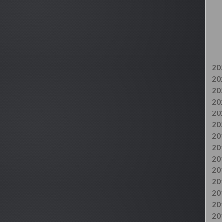
20
20
20
20
20
20
20
20
20
20
20
20
20
20