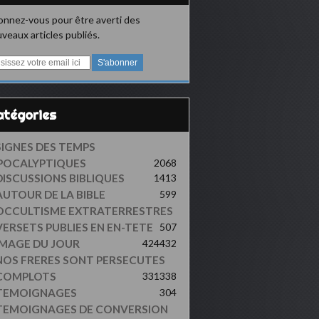
nnez-vous pour être averti des
veaux articles publiés.
Catégories
SIGNES DES TEMPS
POCALYPTIQUES
2068
DISCUSSIONS BIBLIQUES
1413
AUTOUR DE LA BIBLE
599
OCCULTISME EXTRATERRESTRES
VERSETS PUBLIES EN EN-TETE
507
IMAGE DU JOUR
424
432
NOS FRERES SONT PERSECUTES
COMPLOTS
331
338
TEMOIGNAGES
304
TEMOIGNAGES DE CONVERSION