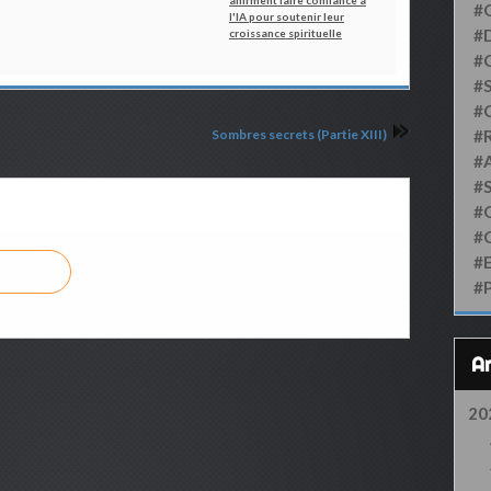
affirment faire confiance à
#
l'IA pour soutenir leur
#D
croissance spirituelle
#
#S
#
Sombres secrets (Partie XIII)
#
#
#
#
#
#
#
20