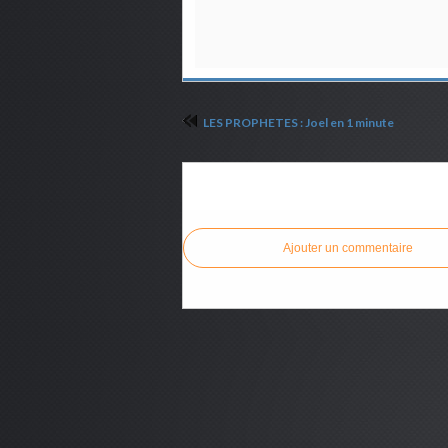
LES PROPHETES : Joel en 1 minute
Commenter cet article
Ajouter un commentaire