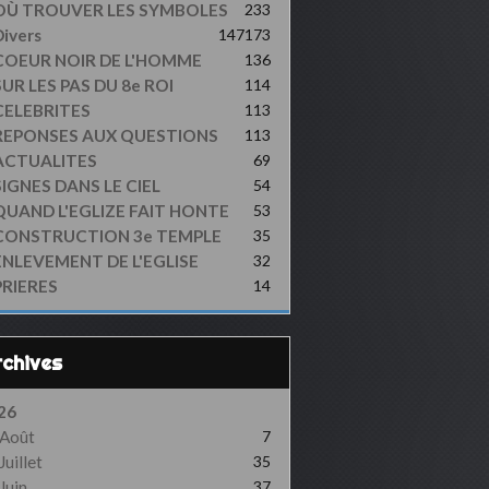
OÙ TROUVER LES SYMBOLES
233
ivers
147
173
COEUR NOIR DE L'HOMME
136
UR LES PAS DU 8e ROI
114
CELEBRITES
113
REPONSES AUX QUESTIONS
113
ACTUALITES
69
SIGNES DANS LE CIEL
54
QUAND L'EGLIZE FAIT HONTE
53
CONSTRUCTION 3e TEMPLE
35
ENLEVEMENT DE L'EGLISE
32
PRIERES
14
Archives
26
Août
7
Juillet
35
Juin
37