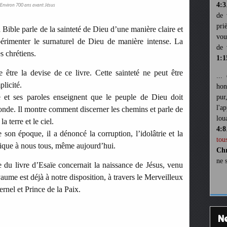
4:3
Environ 700 ans avant Jésus
de 
pri
 Bible parle de la sainteté de Dieu d’une manière claire et
vou
périmenter le surnaturel de Dieu de manière intense. La
de 
es chrétiens.
1:1
re la devise de ce livre. Cette sainteté ne peut être
...
plicité.
hon
e et ses paroles enseignent que le peuple de Dieu doit
pur
l'a
onde. Il montre comment discerner les chemins et parle de
lou
a terre et le ciel.
4:8
 son époque, il a dénoncé la corruption, l’idolâtrie et la
tou
lique à nous tous, même aujourd’hui.
Chr
ne 
 du livre d’Esaïe concernait la naissance de Jésus, venu
ume est déjà à notre disposition, à travers le Merveilleux
ernel et Prince de la Paix.