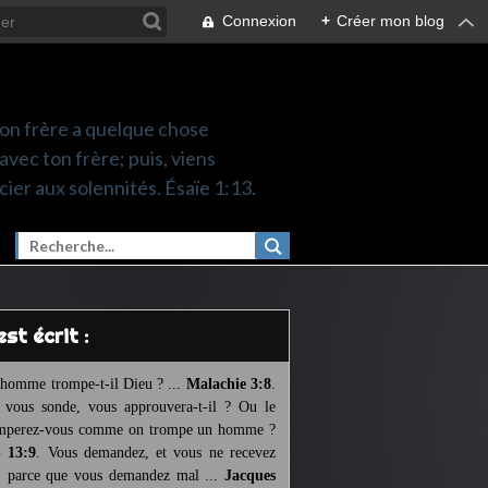
Connexion
+
Créer mon blog
 ton frère a quelque chose
 avec ton frère; puis, viens
cier aux solennités. Ésaïe 1:13.
l est écrit :
homme trompe-t-il Dieu ? ...
Malachie 3:8
.
l vous sonde, vous approuvera-t-il ? Ou le
mperez-vous comme on trompe un homme ?
 13:9
. Vous demandez, et vous ne recevez
, parce que vous demandez mal ...
Jacques