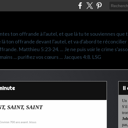
ntes ton offrande à l'autel, et que là tu te souviennes que
e là ton offrande devant l'autel, et va d'abord te réconcilier
frande. Matthieu 5:23-24. ... Je ne puis voir le crime s'asso
mains ... purifiez vos cœurs ... Jacques 4:8. LSG
minute
I
Un 
T, SAINT, SAINT
S'i
tro
Job
pas