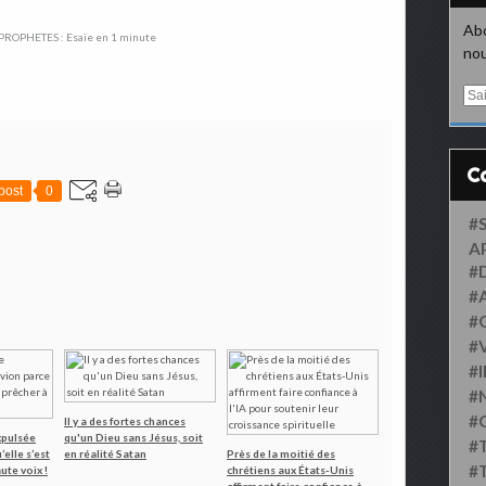
Abo
nou
E
m
a
i
l
post
0
#
A
#
#
#
#
#
#
#
Il y a des fortes chances
xpulsée
qu'un Dieu sans Jésus, soit
#
’elle s’est
en réalité Satan
Près de la moitié des
#
ute voix !
chrétiens aux États-Unis