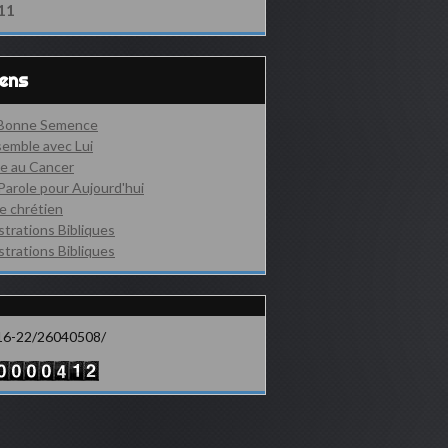
11
iens
 Bonne Semence
emble avec Lui
e au Cancer
Parole pour Aujourd'hui
e chrétien
ustrations Bibliques
ustrations Bibliques
16-22/26040508/