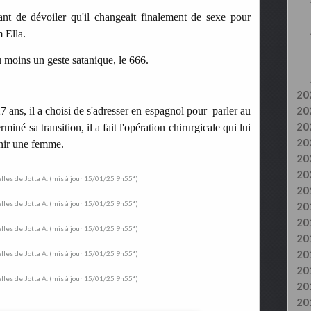
vant de dévoiler qu'il changeait finalement de sexe pour
 Ella.
 au moins un geste satanique, le 666.
20
20
7 ans, il a choisi de s'adresser en espagnol pour parler au
20
iné sa transition, il a fait l'opération chirurgicale qui lui
20
venir une femme.
20
20
20
20
20
20
20
20
20
20