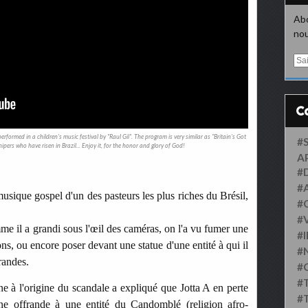
Abo
nou
E
m
a
i
l
performed in a children's music festival by "Raul Gil". The program is very similar as "Britain's Got
#
hipers who have risen in Brazil... Enjoy it, for the honor and glory of God!
A
#
#
musique gospel d'un des pasteurs les plus riches du Brésil,
#
#
me il a grandi sous l'œil des caméras, on l'a vu fumer une
#
ons, ou encore poser devant une statue d'une entité à qui il
#
frandes.
#
#
ne à l'origine du scandale a expliqué que Jotta A en perte
#
une offrande à une entité du Candomblé (religion afro-