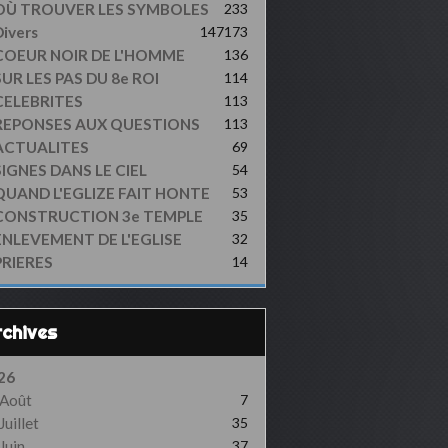
OÙ TROUVER LES SYMBOLES
233
ivers
147
173
COEUR NOIR DE L'HOMME
136
UR LES PAS DU 8e ROI
114
CELEBRITES
113
REPONSES AUX QUESTIONS
113
ACTUALITES
69
SIGNES DANS LE CIEL
54
QUAND L'EGLIZE FAIT HONTE
53
CONSTRUCTION 3e TEMPLE
35
ENLEVEMENT DE L'EGLISE
32
PRIERES
14
Archives
26
Août
7
Juillet
35
Juin
37