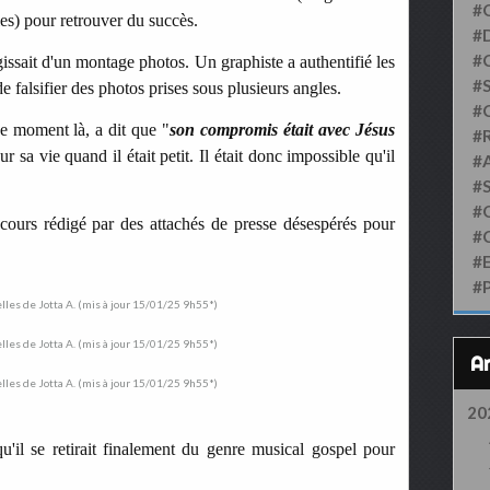
#
lles) pour retrouver du succès.
#D
#
'agissait d'un montage photos. Un graphiste a authentifié les
#S
 de falsifier des photos prises sous plusieurs angles.
#
e moment là, a dit que "
son compromis était avec Jésus
#
ur sa vie quand il était petit. Il était donc impossible qu'il
#
#
#
scours rédigé par des attachés de presse désespérés pour
#
#
#
20
u'il se retirait finalement du genre musical gospel pour