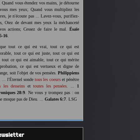
. Quand vous étendez vos mains, je détourne
vous mes yeux; Quand vous multipliez les
ères, je n'écoute pas ... Lavez-vous, purifiez-
s, Otez de devant mes yeux la méchanceté
vos actions; Cessez de faire le mal.
Ésaïe
5-16
.
 que tout ce qui est vrai, tout ce qui est
orable, tout ce qui est juste, tout ce qui est
, tout ce qui est aimable, tout ce qui mérite
pprobation, ce qui est vertueux et digne de
ange, soit l'objet de vos pensées.
Philippiens
. ... l'Éternel sonde
tous les coeurs
et pénètre
s les desseins
et
toutes les pensées
. ...
1
oniques 28:9
. Ne vous y trompez pas : on
se moque pas de Dieu. ...
Galates 6:7
. LSG
Newsletter