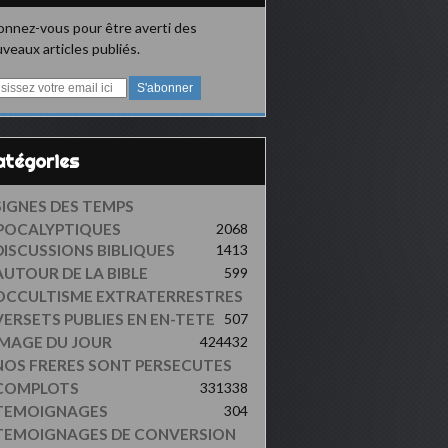
nnez-vous pour être averti des
veaux articles publiés.
Catégories
SIGNES DES TEMPS
POCALYPTIQUES
2068
DISCUSSIONS BIBLIQUES
1413
AUTOUR DE LA BIBLE
599
OCCULTISME EXTRATERRESTRES
VERSETS PUBLIES EN EN-TETE
507
IMAGE DU JOUR
424
432
NOS FRERES SONT PERSECUTES
COMPLOTS
331
338
TEMOIGNAGES
304
TEMOIGNAGES DE CONVERSION