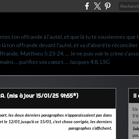
ntes ton offrande à l'autel, et que là tu te souviennes que
e là ton offrande devant l'autel, et va d'abord te réconcilier
frande. Matthieu 5:23-24. ... Je ne puis voir le crime s'asso
mains ... purifiez vos cœurs ... Jacques 4:8. LSG
A. (mis à jour 15/01/25 9h55*)
I
Un 
part, les deux derniers paragraphes n'apparaissaient pas dans
S'i
et le 12/01 jusqu'à ce 15/01, c'est chose corrigée, les derniers
tro
paragraphes s'affichent.
Job
pas