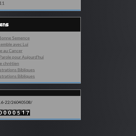
11
iens
 Bonne Semence
emble avec Lui
e au Cancer
Parole pour Aujourd'hui
e chrétien
ustrations Bibliques
ustrations Bibliques
16-22/26040508/