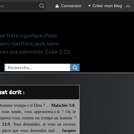
Connexion
+
Créer mon blog
 ton frère a quelque chose
 avec ton frère; puis, viens
cier aux solennités. Ésaïe 1:13.
l est écrit :
homme trompe-t-il Dieu ? ...
Malachie 3:8
.
l vous sonde, vous approuvera-t-il ? Ou le
mperez-vous comme on trompe un homme ?
 13:9
. Vous demandez, et vous ne recevez
, parce que vous demandez mal ...
Jacques