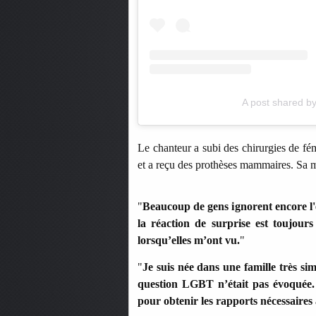
A post shared b
Le chanteur a subi des chirurgies de fém
et a reçu des prothèses mammaires. Sa mèr
"
Beaucoup de gens ignorent encore l'e
la réaction de surprise est toujou
lorsqu’elles m’ont vu.
"
"
Je suis née dans une famille très si
question LGBT n’était pas évoquée. 
pour obtenir les rapports nécessaire