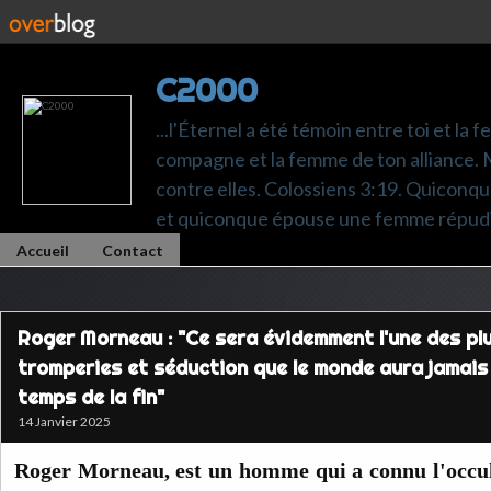
C2000
...l'Éternel a été témoin entre toi et la 
compagne et la femme de ton alliance. M
contre elles. Colossiens 3:19. Quiconq
et quiconque épouse une femme répudi
Accueil
Contact
Roger Morneau : "Ce sera évidemment l'une des pl
tromperies et séduction que le monde aura jamais
temps de la fin"
14 Janvier 2025
Roger Morneau, est un homme qui a connu l'occu