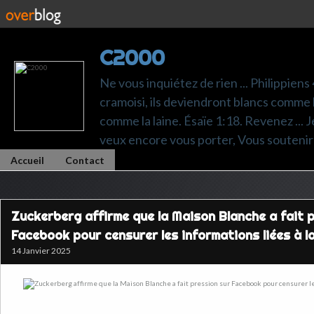
C2000
Ne vous inquiétez de rien ... Philippiens
cramoisi, ils deviendront blancs comme l
comme la laine. Ésaïe 1:18. Revenez ... Je p
veux encore vous porter, Vous soutenir 
Accueil
Contact
Zuckerberg affirme que la Maison Blanche a fait 
Facebook pour censurer les informations liées à l
14 Janvier 2025