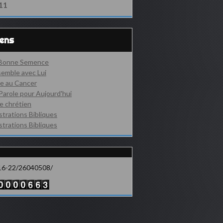
11
iens
 Bonne Semence
emble avec Lui
e au Cancer
Parole pour Aujourd'hui
e chrétien
ustrations Bibliques
ustrations Bibliques
16-22/26040508/