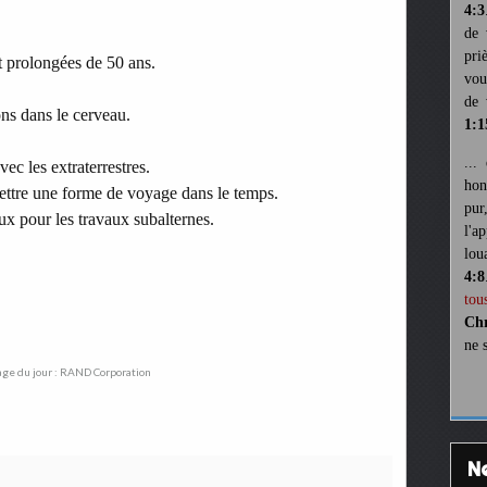
4:3
de 
pri
t prolongées de 50 ans.
vou
de 
ons dans le cerveau.
1:1
...
ec les extraterrestres.
hon
ttre une forme de voyage dans le temps.
pur
ux pour les travaux subalternes.
l'a
lou
4:8
tou
Chr
ne 