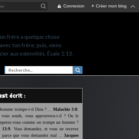
Connexion
+
Créer mon blog
 ton frère a quelque chose
 avec ton frère; puis, viens
cier aux solennités. Ésaïe 1:13.
l est écrit :
homme trompe-t-il Dieu ? ...
Malachie 3:8
.
l vous sonde, vous approuvera-t-il ? Ou le
mperez-vous comme on trompe un homme ?
 13:9
. Vous demandez, et vous ne recevez
, parce que vous demandez mal ...
Jacques