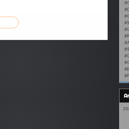
#
#D
#
#S
#
#
#
#
#
#
#
#
20