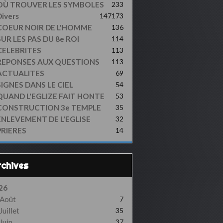
OÙ TROUVER LES SYMBOLES
233
ivers
147
173
COEUR NOIR DE L'HOMME
136
UR LES PAS DU 8e ROI
114
CELEBRITES
113
REPONSES AUX QUESTIONS
113
ACTUALITES
69
SIGNES DANS LE CIEL
54
QUAND L'EGLIZE FAIT HONTE
53
CONSTRUCTION 3e TEMPLE
35
ENLEVEMENT DE L'EGLISE
32
PRIERES
14
Archives
26
Août
7
Juillet
35
Juin
37