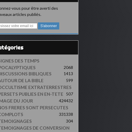
nnez-vous pour être averti des
veaux articles publiés.
Catégories
SIGNES DES TEMPS
POCALYPTIQUES
2068
DISCUSSIONS BIBLIQUES
1413
AUTOUR DE LA BIBLE
599
OCCULTISME EXTRATERRESTRES
VERSETS PUBLIES EN EN-TETE
507
IMAGE DU JOUR
424
432
NOS FRERES SONT PERSECUTES
COMPLOTS
331
338
TEMOIGNAGES
304
TEMOIGNAGES DE CONVERSION