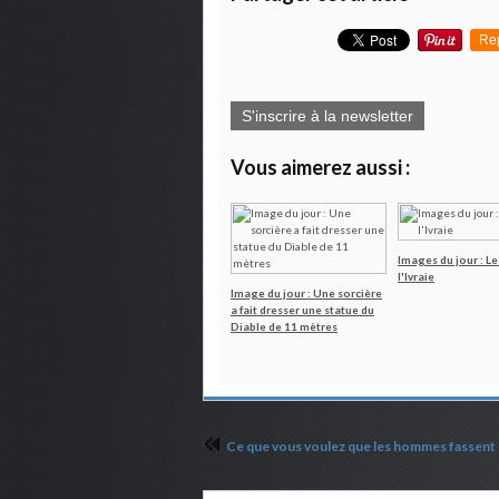
Re
S'inscrire à la newsletter
Vous aimerez aussi :
Images du jour : Le
l'Ivraie
Image du jour : Une sorcière
a fait dresser une statue du
Diable de 11 mètres