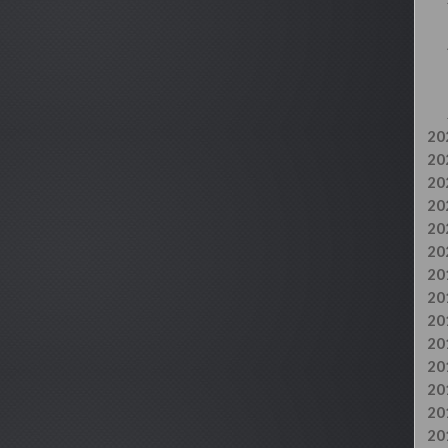
20
20
20
20
20
20
20
20
20
20
20
20
20
20