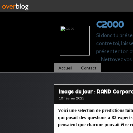
C2000
Si donc tu prése
contre toi, laiss
présenter ton of
... Nettoyez vos 
Accueil
Contact
Image du jour : RAND Corpor
10 Février 2025
Voici une sélection de prédictions f
qui posait des questions à 82 experts
pensaient que chacune pouvait être ré