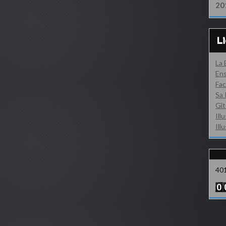
20
L
La
Ens
Fac
Sa 
Gît
Ill
Ill
40