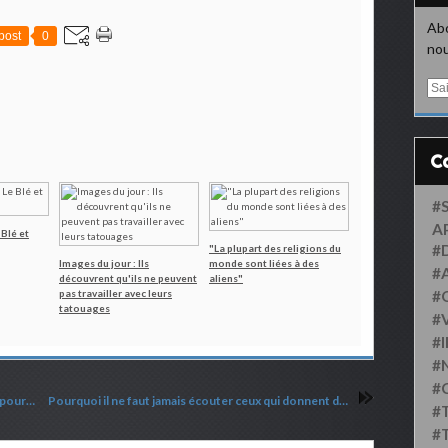
Abo
post
0
nou
E
m
a
i
l
#
A
 Blé et
#
"La plupart des religions du
Images du jour : Ils
monde sont liées à des
#
découvrent qu'ils ne peuvent
aliens"
pas travailler avec leurs
#
tatouages
#
#
#
#
Ce que vous voulez que les hommes fassent pour vous faites-le pour eux
Pourquoi il ne faut jamais écouter ceux qui donnent des dates de fin du monde ?
#
#