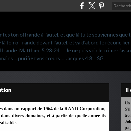
ntes ton offrande à l'autel, et que là tu te souviennes que
e là ton offrande devant l'autel, et va d'abord te réconcilier
frande. Matthieu 5:23-24. ... Je ne puis voir le crime s'asso
mains ... purifiez vos cœurs ... Jacques 4:8. LSG
ation
I
Un 
aites dans un rapport de 1964 de la RAND Corporation,
S'i
 dans divers domaines, et à partir de quelle année ils
tro
Job
alisable.
pas