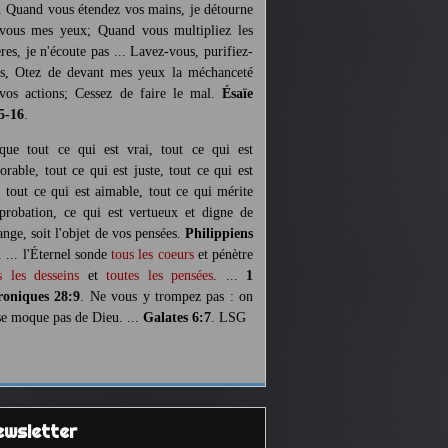
. Quand vous étendez vos mains, je détourne
vous mes yeux; Quand vous multipliez les
ères, je n'écoute pas ... Lavez-vous, purifiez-
s, Otez de devant mes yeux la méchanceté
vos actions; Cessez de faire le mal.
Ésaïe
5-16
.
 que tout ce qui est vrai, tout ce qui est
orable, tout ce qui est juste, tout ce qui est
, tout ce qui est aimable, tout ce qui mérite
pprobation, ce qui est vertueux et digne de
ange, soit l'objet de vos pensées.
Philippiens
. ... l'Éternel sonde
tous les coeurs
et pénètre
s les desseins
et
toutes les pensées
. ...
1
oniques 28:9
. Ne vous y trompez pas : on
se moque pas de Dieu. ...
Galates 6:7
. LSG
Newsletter