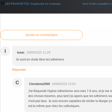
LES PROPHETES : Sophonie en 1 minute
On t'a fait connaître 
Commenter cet article
Ajouter un commentaire
I
isaac
28/06/2025 11:29
ils sont en chute libre les luthériens
Répondre
C
Chretiens2000
28/06/2025 13:04
J'ai fréquenté l'église lutherienne vers mes 7-8 ans, et je me r
des choses bizarres, plus tard j'ai appris que les luthériens so
n'est pas faux. Je suis encore capables de réciter la liturgie
est la même que chez les catholiques.