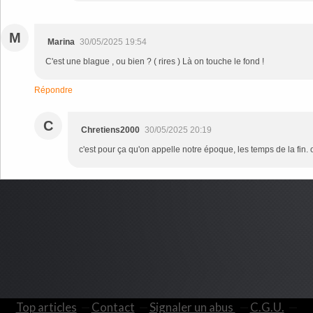
M
Marina
30/05/2025 19:54
C'est une blague , ou bien ? ( rires ) Là on touche le fond !
Répondre
C
Chretiens2000
30/05/2025 20:19
c'est pour ça qu'on appelle notre époque, les temps de la fin.
Top articles
Contact
Signaler un abus
C.G.U.