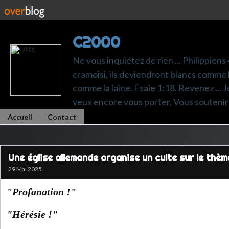
C2000
Ne vous inquiétez de rien ... Philippiens
cramoisi, ils deviendront blancs comme l
comme la laine. Ésaïe 1:18. Revenez ... Je p
veux encore vous porter, Vous soutenir 
Accueil
Contact
Une église allemande organise un culte sur le thè
29 Mai 2025
"Profanation !"
"Hérésie !"