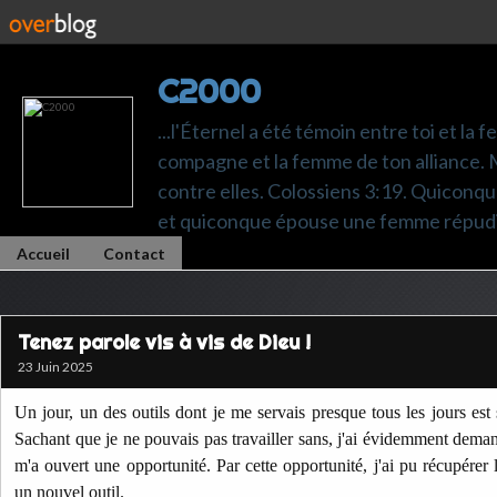
C2000
...l'Éternel a été témoin entre toi et la 
compagne et la femme de ton alliance. M
contre elles. Colossiens 3:19. Quiconq
et quiconque épouse une femme répudi
Accueil
Contact
Tenez parole vis à vis de Dieu !
23 Juin 2025
Un jour, un des outils dont je me servais presque tous les jours es
Sachant que je ne pouvais pas travailler sans, j'ai évidemment deman
m'a ouvert une opportunité. Par cette opportunité, j'ai pu récupérer
un nouvel outil.