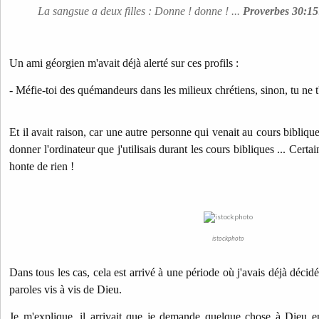
La sangsue a deux filles : Donne ! donne ! ...
Proverbes 30:15
Un ami géorgien m'avait déjà alerté sur ces profils :
- Méfie-toi des quémandeurs dans les milieux chrétiens, sinon, tu ne t'
Et il avait raison, car une autre personne qui venait au cours bibliq
donner l'ordinateur que j'utilisais durant les cours bibliques ... Cert
honte de rien !
istockphoto
Dans tous les cas, cela est arrivé à une période où j'avais déjà décid
paroles vis à vis de Dieu.
Je m'explique, il arrivait que je demande quelque chose à Dieu en