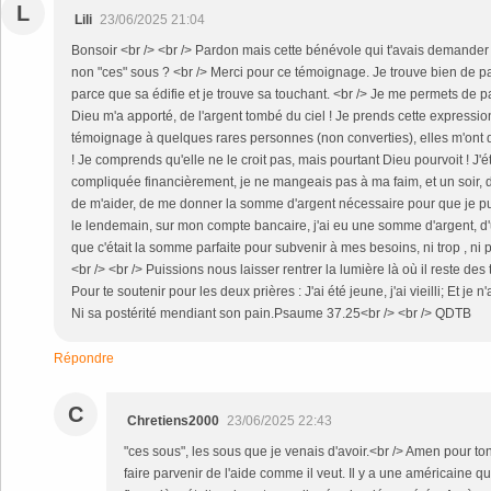
L
Lili
23/06/2025 21:04
Bonsoir <br /> <br /> Pardon mais cette bénévole qui t'avais demander de
non "ces" sous ? <br /> Merci pour ce témoignage. Je trouve bien de p
parce que sa édifie et je trouve sa touchant. <br /> Je me permets de 
Dieu m'a apporté, de l'argent tombé du ciel ! Je prends cette expression
témoignage à quelques rares personnes (non converties), elles m'ont di
! Je comprends qu'elle ne le croit pas, mais pourtant Dieu pourvoit ! J'é
compliquée financièrement, je ne mangeais pas à ma faim, et un soir,
de m'aider, de me donner la somme d'argent nécessaire pour que je pu
le lendemain, sur mon compte bancaire, j'ai eu une somme d'argent, d'
que c'était la somme parfaite pour subvenir à mes besoins, ni trop , ni pas
<br /> <br /> Puissions nous laisser rentrer la lumière là où il reste des
Pour te soutenir pour les deux prières : J'ai été jeune, j'ai vieilli; Et je 
Ni sa postérité mendiant son pain.Psaume 37.25<br /> <br /> QDTB
Répondre
C
Chretiens2000
23/06/2025 22:43
"ces sous", les sous que je venais d'avoir.<br /> Amen pour to
faire parvenir de l'aide comme il veut. Il y a une américaine qui