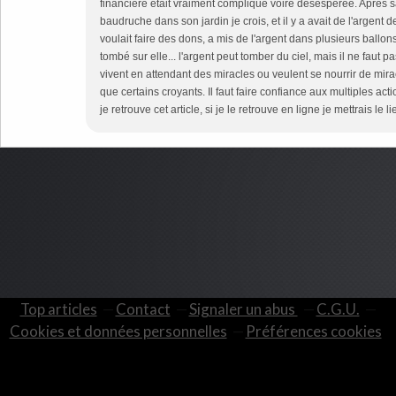
financière était vraiment compliqué voire désespérée. Après sa
baudruche dans son jardin je crois, et il y a avait de l'argent 
voulait faire des dons, a mis de l'argent dans plusieurs ballons q
tombé sur elle... l'argent peut tomber du ciel, mais il ne faut p
vivent en attendant des miracles ou veulent se nourrir de mirac
que certains croyants. Il faut faire confiance aux multiples act
je retrouve cet article, si je le retrouve en ligne je mettrais le
Top articles
Contact
Signaler un abus
C.G.U.
Cookies et données personnelles
Préférences cookies