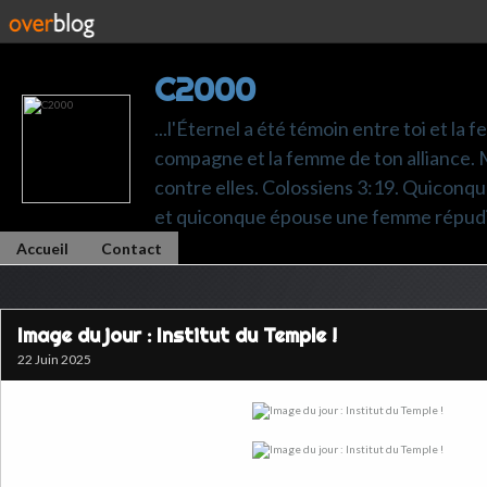
C2000
...l'Éternel a été témoin entre toi et la 
compagne et la femme de ton alliance. M
contre elles. Colossiens 3:19. Quiconq
et quiconque épouse une femme répudi
Accueil
Contact
Image du jour : Institut du Temple !
22 Juin 2025