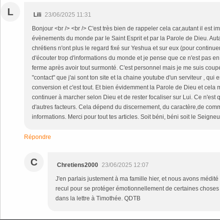
L
Lili
23/06/2025 11:31
Bonjour <br /> <br /> C'est très bien de rappeler cela car,autant il est i
évènements du monde par le Saint Esprit et par la Parole de Dieu. Aut
chrétiens n'ont plus le regard fixé sur Yeshua et sur eux (pour continuer 
d'écouter trop d'informations du monde et je pense que ce n'est pas en f
ferme après avoir tout surmonté. C'est personnel mais je me suis coup
"contact" que j'ai sont ton site et la chaine youtube d'un serviteur , qu
conversion et c'est tout. Et bien évidemment la Parole de Dieu et cela 
continuer à marcher selon Dieu et de rester focaliser sur Lui. Ce n'est q
d'autres facteurs. Cela dépend du discernement, du caractère,de comm
informations. Merci pour tout tes articles. Soit béni, béni soit le Seigneur
Répondre
C
Chretiens2000
23/06/2025 12:07
J'en parlais justement à ma famille hier, et nous avons médité 
recul pour se protéger émotionnellement de certaines chose
dans la lettre à Timothée. QDTB