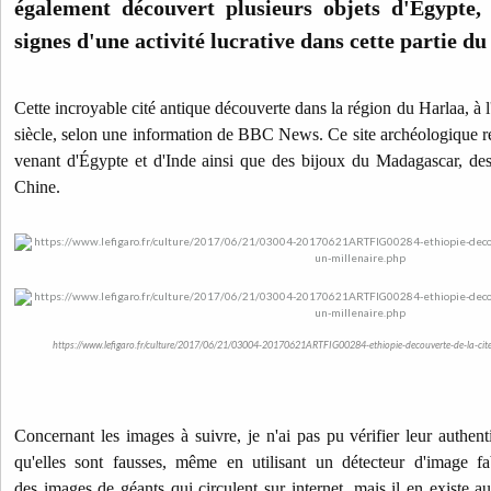
également découvert plusieurs objets d'Égypte,
signes d'une activité lucrative dans cette partie du
Cette incroyable cité antique découverte dans la région du Harlaa, à l
siècle, selon une information de BBC News. Ce site archéologique reg
venant d'Égypte et d'Inde ainsi que des bijoux du Madagascar, d
Chine.
https://www.lefigaro.fr/culture/2017/06/21/03004-20170621ARTFIG00284-ethiopie-decouverte-de-la-cite-d
Concernant les images à suivre, je n'ai pas pu vérifier leur authenti
qu'elles sont fausses, même en utilisant un détecteur d'image fab
des images de géants qui circulent sur internet, mais il en existe a