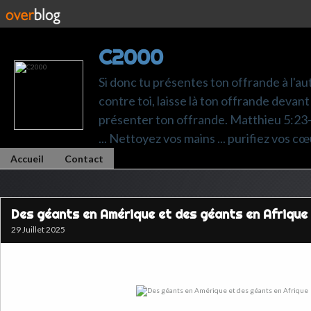
C2000
Si donc tu présentes ton offrande à l'au
contre toi, laisse là ton offrande devant 
présenter ton offrande. Matthieu 5:23-24.
... Nettoyez vos mains ... purifiez vos cœ
Accueil
Contact
Des géants en Amérique et des géants en Afrique
29 Juillet 2025