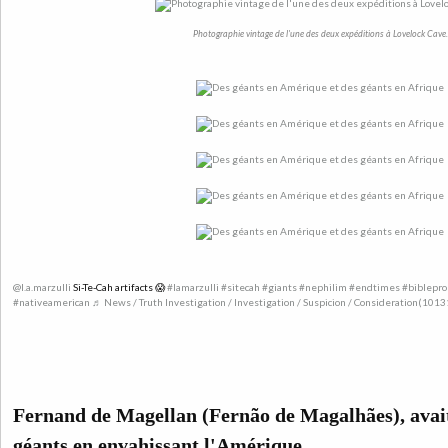
Photographie vintage de l'une des deux expéditions à Lovelock Cave.
@l.a.marzulli
Si-Te-Cah artifacts 😱
#lamarzulli
#sitecah
#giants
#nephilim
#endtimes
#biblepr
#nativeamerican
♬ News / Truth Investigation / Investigation / Suspicion / Consideration(1013
Fernand de Magellan (Fernão de Magalhães), avai
géants en envahissant l'Amérique.