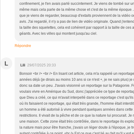
confinement, je t'en avais parlé succintement. Je viens de tombé sur un
même mais cela parle de la même chose et c'est de la même époque.
que je viens de regarder, beaucoup d'extaits proviennent de la vidéo o
avis. J'ai regardé, il n'y a pas de lien de vidéo originale. Quand j'ente
la taille des squelettes, cela est cohérent par rapport à la taille de ces
géants. Avec les villes qui montent jusqu'au ciel.
Répondre
L
Lili
29/07/2025 20:33
Bonsoir <br /> <br /> En lisant cet article, cela m'a rappelé un reportage
années déjà (je dirais au moins 10 ans si ce n'est +, je ne sais plus) je
donc sa date un peu. J'avais visionné un reportage sur la Patagonie. F
voulais vivre en Amérique du Sud, donc j'appréciée ce type de reportag
que Dieu a créé, ce qui m'avait interpellé dans ce reportage c'est qu'i
où ils faisaient ce reportage, qui était très grande, l'homme était interd
un homme a été autorisé à vivre pendant quelques années dans cett
restrictions. Il vivait de la pêche et de ce que la nature lui procurait. Je 
une maison. Cette zone était très contrôlée, dans le reportage ils expli
la nature mais pour être franche, j'avais un léger doute à l'époque, je t
autant contrôlée à ce point. <br /> Est ce que c'est lié au fait qu'il y est