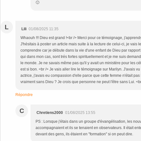
🙂
L
Lili
01/08/2025 11:35
Whaouh !!! Dieu est grand !<br /> Merci pour ce témoignage, j'apprend
J'hésitais à poster un article mais suite à la lecture de celui-ci, je vais 
comprendre car je débute dans la vie d'une enfant de Dieu par rapport 
qui dans mon cas, sont trés fortes spirituellement et je me suis demand
le monde. Je ne savais même pas qu'il y avait un ministère pour les cél
est si bon. <br /> Je vais aller lire le témoignage sur Marilyn. J'avais vu u
actrice, j'avais eu compassion d'elle parce que cette femme n'était pas 
vraiment sans Dieu ? Je crois que personne ne peut l'être sans Lui. <b
Répondre
C
Chretiens2000
01/08/2025 13:55
PS : Lorsque j'étais dans un groupe d'évangélisation, les no
accompagnaient et ils se tenaient en observateurs. Il était ente
devant des gens, ils étaient en "formation" si on peut dire.