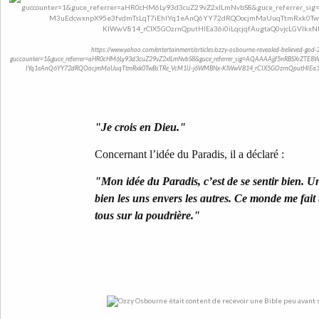
https://www.yahoo.com/entertainment/articles/ozzy-osbourne-revealed-believed-god
guccounter=1&guce_referrer=aHR0cHM6Ly93d3cuZ29vZ2xlLmNvbS8&guce_referrer_sig=AQAAAAjjf5nRBSXrZT
IYq1eAnQ6YY72dRQOocjmMaUuqTtmRxk0TwBsTRe_VcM1lJ-j6WMBNx-KlWwV814_rCIX5GOzrnQputHIEa36i
"Je crois en Dieu."
Concernant l’idée du Paradis, il a déclaré :
"Mon idée du Paradis, c’est de se sentir bien. U
bien les uns envers les autres. Ce monde me fait 
tous sur la poudrière."