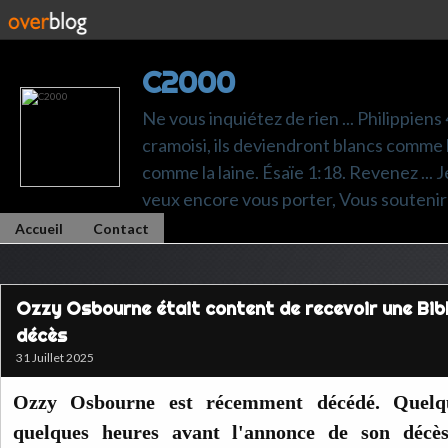
C2000
Ne vous inquiétez de rien ... Philippiens
cramoisi, ils deviendront blancs comme l
comme la laine. Ésaïe 1:18. Revenez ... Je p
veux encore vous porter, Vous soutenir 
Accueil
Contact
Ozzy Osbourne était content de recevoir une Bib
décès
31 Juillet 2025
Ozzy Osbourne est récemment décédé. Quelq
quelques heures avant l'annonce de son décès,