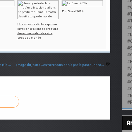
#
#
Top 5 mai 2026
#
#
Une voyante déclare qu'une
#
invasion d'aliens se produira
durant un match de cette
#D
coupe du monde
#
#S
#
#
Ozzy Osbourne était content de recevoir une Bible peu avant son décès
Image du jour : Ces torchons bénis par le pasteur produiront des miracles !
#
#
#
#
#
#