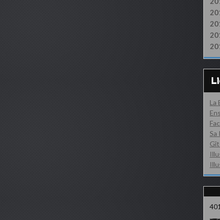
20
20
20
20
20
L
La
Ens
Fac
Sa 
Gît
Ill
Ill
40