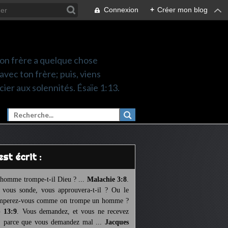
Connexion
+
Créer mon blog
 ton frère a quelque chose
 avec ton frère; puis, viens
cier aux solennités. Ésaïe 1:13.
l est écrit :
homme trompe-t-il Dieu ? ...
Malachie 3:8
.
l vous sonde, vous approuvera-t-il ? Ou le
mperez-vous comme on trompe un homme ?
 13:9
. Vous demandez, et vous ne recevez
, parce que vous demandez mal ...
Jacques