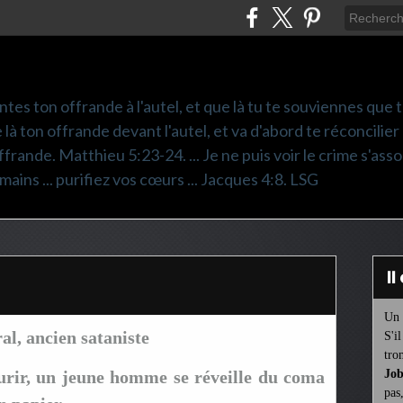
ntes ton offrande à l'autel, et que là tu te souviennes que
e là ton offrande devant l'autel, et va d'abord te réconcilier
frande. Matthieu 5:23-24. ... Je ne puis voir le crime s'asso
mains ... purifiez vos cœurs ... Jacques 4:8. LSG
I
Un 
l, ancien sataniste
S'i
tro
urir, un jeune homme se réveille du coma
Job
pas