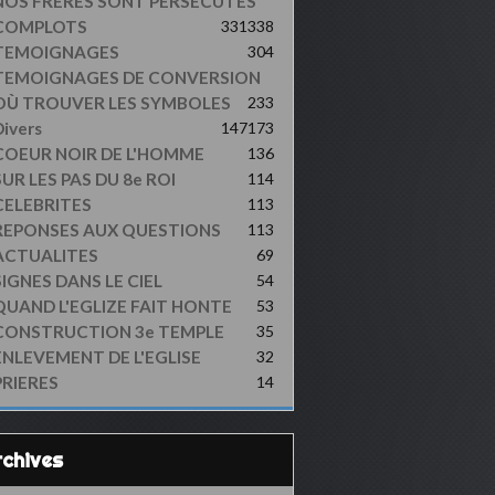
NOS FRERES SONT PERSECUTES
COMPLOTS
331
338
TEMOIGNAGES
304
TEMOIGNAGES DE CONVERSION
OÙ TROUVER LES SYMBOLES
233
ivers
147
173
COEUR NOIR DE L'HOMME
136
UR LES PAS DU 8e ROI
114
CELEBRITES
113
REPONSES AUX QUESTIONS
113
ACTUALITES
69
SIGNES DANS LE CIEL
54
QUAND L'EGLIZE FAIT HONTE
53
CONSTRUCTION 3e TEMPLE
35
ENLEVEMENT DE L'EGLISE
32
PRIERES
14
Archives