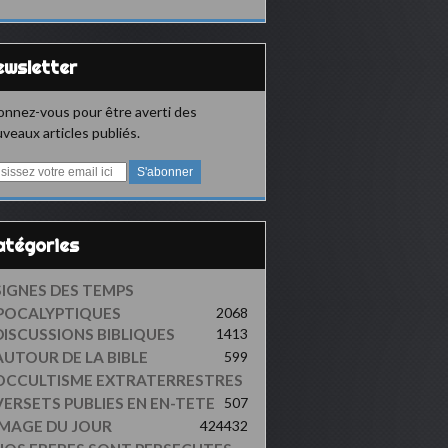
Newsletter
nnez-vous pour être averti des
veaux articles publiés.
Catégories
SIGNES DES TEMPS
POCALYPTIQUES
2068
DISCUSSIONS BIBLIQUES
1413
AUTOUR DE LA BIBLE
599
OCCULTISME EXTRATERRESTRES
VERSETS PUBLIES EN EN-TETE
507
IMAGE DU JOUR
424
432