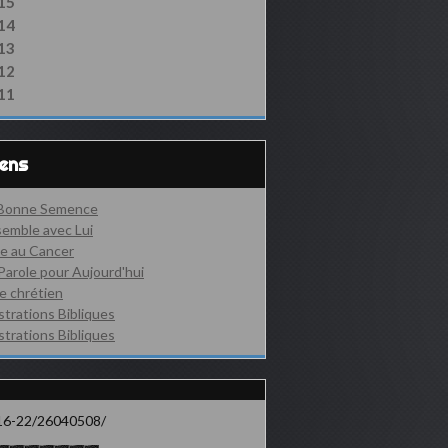
15
14
13
12
11
iens
 Bonne Semence
emble avec Lui
e au Cancer
Parole pour Aujourd'hui
e chrétien
ustrations Bibliques
ustrations Bibliques
16-22/26040508/