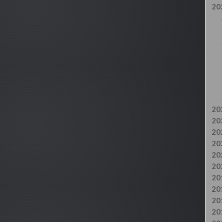
20
20
20
20
20
20
20
20
20
20
20