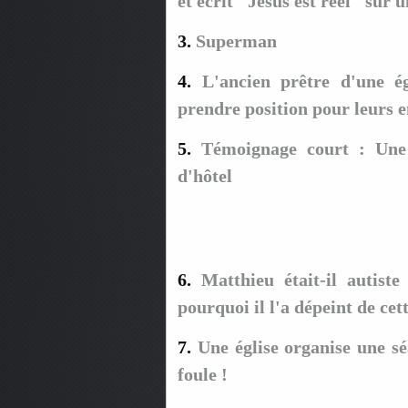
et écrit "Jésus est réel" sur 
3.
Superman
4.
L'ancien prêtre d'une é
prendre position pour leurs e
5.
Témoignage court : Une
d'hôtel
6.
Matthieu était-il autis
pourquoi il l'a dépeint de cet
7.
Une église organise une sé
foule !