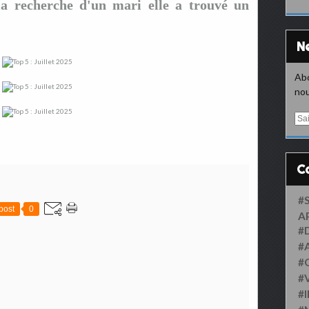
a recherche d'un mari elle a trouvé un
Abo
nou
E
m
a
i
l
#
post
0
A
#
#
#
#
#