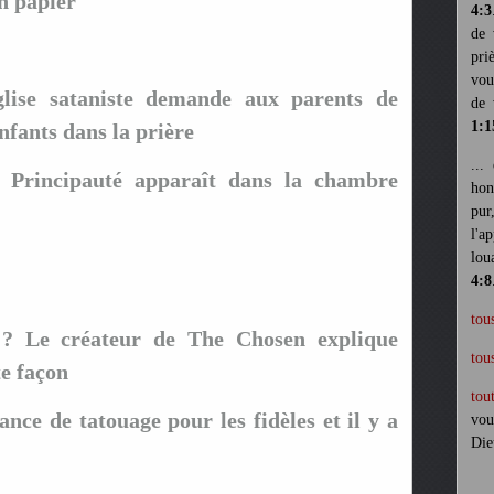
un papier
4:3
de 
pri
vou
glise sataniste demande aux parents de
de 
1:1
nfants dans la prière
...
 Principauté apparaît dans la chambre
hon
pur
l'a
lou
4:8
tou
te ? Le créateur de The Chosen explique
tou
te façon
tou
ance de tatouage pour les fidèles et il y a
vou
Die