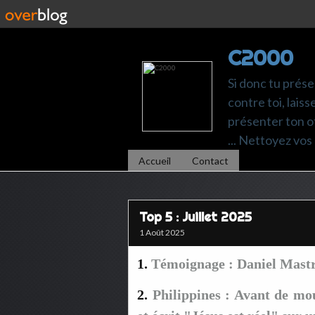
C2000
Si donc tu prése
contre toi, laiss
présenter ton of
... Nettoyez vos 
Accueil
Contact
Top 5 : Juillet 2025
1 Août 2025
1.
Témoignage : Daniel Mastra
2.
Philippines : Avant de mo