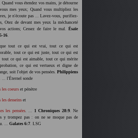
. Quand vous étendez vos mains, je détourne
vous mes yeux; Quand vous multipliez les
ères, je n'écoute pas ... Lavez-vous, purifiez-
s, Otez de devant mes yeux la méchanceté
vos actions; Cessez de faire le mal.
Ésaïe
5-16
.
 que tout ce qui est vrai, tout ce qui est
orable, tout ce qui est juste, tout ce qui est
, tout ce qui est aimable, tout ce qui mérite
pprobation, ce qui est vertueux et digne de
ange, soit l'objet de vos pensées.
Philippiens
. ... l'Éternel sonde
s les coeurs
et pénètre
s les desseins
et
tes les pensées
. ...
1 Chroniques 28:9
. Ne
s y trompez pas : on ne se moque pas de
u. ...
Galates 6:7
. LSG