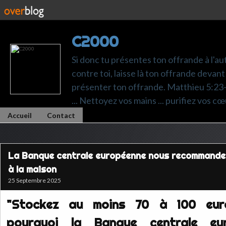
C2000
Si donc tu présentes ton offrande à l'au
contre toi, laisse là ton offrande devant 
présenter ton offrande. Matthieu 5:23-24.
... Nettoyez vos mains ... purifiez vos cœ
Accueil
Contact
La Banque centrale européenne nous recommande
à la maison
25 Septembre 2025
"Stockez au moins 70 à 100 euro
pourquoi la Banque centrale eu