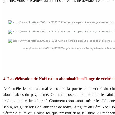
purifiez-vous. » [Genèse 35,2]. Les chrétiens ne devraient en aucun ca
https://www.chretiens2000.com/2025/05/la-prochaine-papaute-leo-zagami-repond-a-l.a-marzu
4. La célébration de Noël est un abominable mélange de vérité 
Noël mêle le bien au mal et souille la pureté et la vérité du chr
abominables du paganisme. Comment osons-nous souiller le saint 
traditions du culte solaire ? Comment osons-nous mêler les éléments
sapin, les guirlandes de laurier et de houx, la figure du Père Noël, l
véritable culte du Christ, tel que prescrit dans la Bible ? Franc