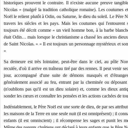
historiques prouvent le contraire. Il n'existe aucune preuve tangibl
Nicolas » (malgré la tradition catholique romaine). Les coutumes et 
Noël le relient plutôt à Odin, ou Saturne, le dieu du soleil. Le Père 
travers les siècles et les pays. Mais les coutumes qui l'entourent 
toujours été décrit comme « un vieil homme bon, à la barbe blanche,
était Odin… mais lorsque le christianisme a chassé les anciens dieux
de Saint Nicolas. » « Il est toujours un personnage mystérieux et so
»
Sa demeure est très lointaine, peut-être dans le ciel, au pôle No
reculée, d'où il arrive en traîneau tiré par des rennes. Il peut venir s
jour, accompagné d'une suite de démons masqués et d'étranges 
généralement associé au feu, entrant par la cheminée ou déposant 
(n'oublions pas qu'il est un dieu solaire) et, comme les dieux antiq
sonder les cœurs et connaître les pensées et les actions cachées de tous
Indéniablement, le Père Noël est une sorte de dieu, de par ses attributs
les maisons de la Terre en une seule nuit (il est omniprésent) ; il co
enfants (il est omniscient) ; il récompense les sages et punit les
Même des parents chrétiens ont déclaré à leurs enfants que le Père No