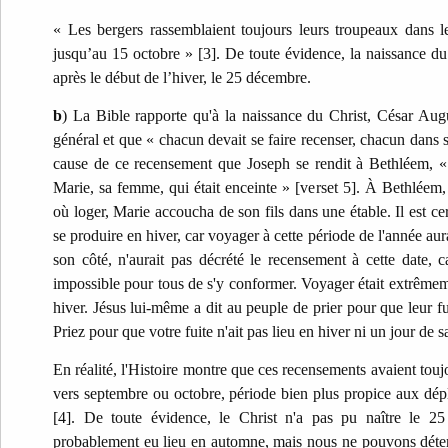
« Les bergers rassemblaient toujours leurs troupeaux dans 
jusqu’au 15 octobre » [3]. De toute évidence, la naissance du
après le début de l’hiver, le 25 décembre.
b
) La Bible rapporte qu'à la naissance du Christ, César Aug
général et que « chacun devait se faire recenser, chacun dans s
cause de ce recensement que Joseph se rendit à Bethléem, « 
Marie, sa femme, qui était enceinte » [verset 5]. À Bethléem,
où loger, Marie accoucha de son fils dans une étable. Il est ce
se produire en hiver, car voyager à cette période de l'année aurai
son côté, n'aurait pas décrété le recensement à cette date, c
impossible pour tous de s'y conformer. Voyager était extrêmem
hiver. Jésus lui-même a dit au peuple de prier pour que leur fui
Priez pour que votre fuite n'ait pas lieu en hiver ni un jour de 
En réalité, l'Histoire montre que ces recensements avaient toujou
vers septembre ou octobre, période bien plus propice aux dé
[4]. De toute évidence, le Christ n'a pas pu naître le 2
probablement eu lieu en automne, mais nous ne pouvons déte