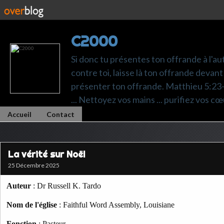
C2000
Si donc tu présentes ton offrande à l'au
contre toi, laisse là ton offrande devant 
présenter ton offrande. Matthieu 5:23-24.
... Nettoyez vos mains ... purifiez vos cœ
Accueil
Contact
La vérité sur Noël
25 Décembre 2025
Auteur
: Dr Russell K. Tardo
Nom de l'église
: Faithful Word Assembly, Louisiane
Fonction
: Pasteur