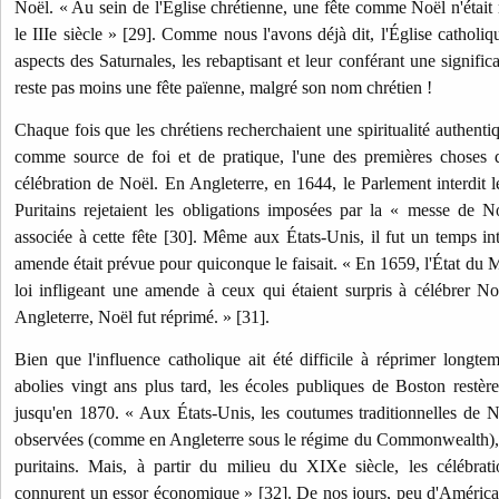
Noël. « Au sein de l'Église chrétienne, une fête comme Noël n'éta
le IIIe siècle » [29]. Comme nous l'avons déjà dit, l'Église catholi
aspects des Saturnales, les rebaptisant et leur conférant une signific
reste pas moins une fête païenne, malgré son nom chrétien !
Chaque fois que les chrétiens recherchaient une spiritualité authentiq
comme source de foi et de pratique, l'une des premières choses qu
célébration de Noël. En Angleterre, en 1644, le Parlement interdit l
Puritains rejetaient les obligations imposées par la « messe de N
associée à cette fête [30]. Même aux États-Unis, il fut un temps in
amende était prévue pour quiconque le faisait. « En 1659, l'État du
loi infligeant une amende à ceux qui étaient surpris à célébrer N
Angleterre, Noël fut réprimé. » [31].
Bien que l'influence catholique ait été difficile à réprimer longtem
abolies vingt ans plus tard, les écoles publiques de Boston restè
jusqu'en 1870. « Aux États-Unis, les coutumes traditionnelles de N
observées (comme en Angleterre sous le régime du Commonwealth), e
puritains. Mais, à partir du milieu du XIXe siècle, les célébrati
connurent un essor économique » [32]. De nos jours, peu d'Américai