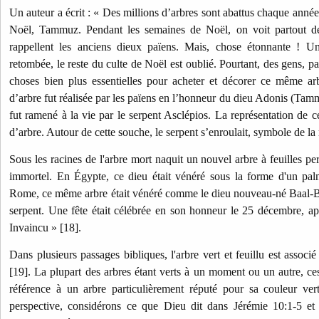
Un auteur a écrit : « Des millions d’arbres sont abattus chaque année 
Noël, Tammuz. Pendant les semaines de Noël, on voit partout de
rappellent les anciens dieux païens. Mais, chose étonnante ! Un
retombée, le reste du culte de Noël est oublié. Pourtant, des gens, p
choses bien plus essentielles pour acheter et décorer ce même ar
d’arbre fut réalisée par les païens en l’honneur du dieu Adonis (Tammu
fut ramené à la vie par le serpent Asclépios. La représentation de c
d’arbre. Autour de cette souche, le serpent s’enroulait, symbole de la 
Sous les racines de l'arbre mort naquit un nouvel arbre à feuilles pe
immortel. En Égypte, ce dieu était vénéré sous la forme d'un p
Rome, ce même arbre était vénéré comme le dieu nouveau-né Baal-B
serpent. Une fête était célébrée en son honneur le 25 décembre, a
Invaincu » [18].
Dans plusieurs passages bibliques, l'arbre vert et feuillu est associé 
[19]. La plupart des arbres étant verts à un moment ou un autre, ce
référence à un arbre particulièrement réputé pour sa couleur vert
perspective, considérons ce que Dieu dit dans Jérémie 10:1-5 et 