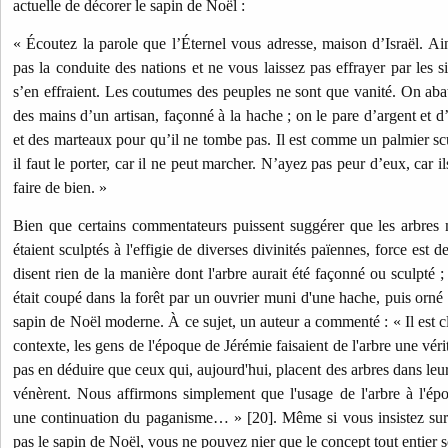
actuelle de décorer le sapin de Noël :
« Écoutez la parole que l’Éternel vous adresse, maison d’Israël. Ain
pas la conduite des nations et ne vous laissez pas effrayer par les si
s’en effraient. Les coutumes des peuples ne sont que vanité. On abat
des mains d’un artisan, façonné à la hache ; on le pare d’argent et d’
et des marteaux pour qu’il ne tombe pas. Il est comme un palmier scul
il faut le porter, car il ne peut marcher. N’ayez pas peur d’eux, car i
faire de bien. »
Bien que certains commentateurs puissent suggérer que les arbres
étaient sculptés à l'effigie de diverses divinités païennes, force est d
disent rien de la manière dont l'arbre aurait été façonné ou sculpté ;
était coupé dans la forêt par un ouvrier muni d'une hache, puis orné d
sapin de Noël moderne. À ce sujet, un auteur a commenté : « Il est c
contexte, les gens de l'époque de Jérémie faisaient de l'arbre une vér
pas en déduire que ceux qui, aujourd'hui, placent des arbres dans leur
vénèrent. Nous affirmons simplement que l'usage de l'arbre à l'ép
une continuation du paganisme… » [20]. Même si vous insistez sur 
pas le sapin de Noël, vous ne pouvez nier que le concept tout entier s