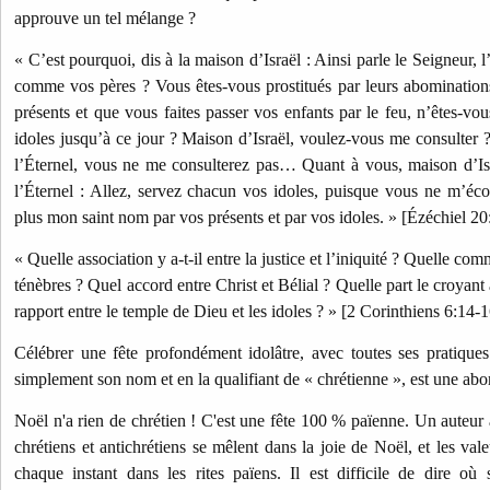
approuve un tel mélange ?
« C’est pourquoi, dis à la maison d’Israël : Ainsi parle le Seigneur, 
comme vos pères ? Vous êtes-vous prostitués par leurs abomination
présents et que vous faites passer vos enfants par le feu, n’êtes-vou
idoles jusqu’à ce jour ? Maison d’Israël, voulez-vous me consulter ?
l’Éternel, vous ne me consulterez pas… Quant à vous, maison d’Isra
l’Éternel : Allez, servez chacun vos idoles, puisque vous ne m’éc
plus mon saint nom par vos présents et par vos idoles. » [Ézéchiel 20
« Quelle association y a-t-il entre la justice et l’iniquité ? Quelle co
ténèbres ? Quel accord entre Christ et Bélial ? Quelle part le croyant 
rapport entre le temple de Dieu et les idoles ? » [2 Corinthiens 6:14-1
Célébrer une fête profondément idolâtre, avec toutes ses pratique
simplement son nom et en la qualifiant de « chrétienne », est une a
Noël n'a rien de chrétien ! C'est une fête 100 % païenne. Un auteur 
chrétiens et antichrétiens se mêlent dans la joie de Noël, et les val
chaque instant dans les rites païens. Il est difficile de dire où