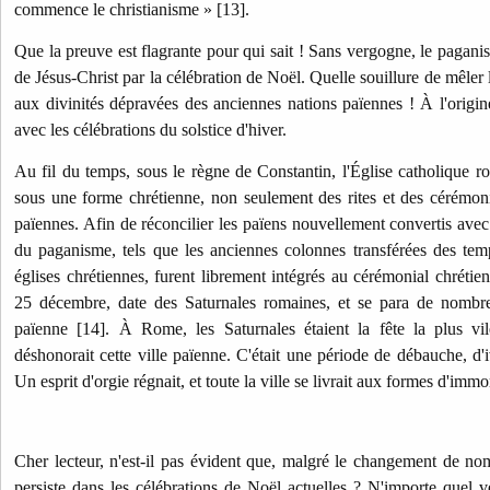
commence le christianisme » [13].
Que la preuve est flagrante pour qui sait ! Sans vergogne, le paganism
de Jésus-Christ par la célébration de Noël. Quelle souillure de mêler
aux divinités dépravées des anciennes nations païennes ! À l'origine
avec les célébrations du solstice d'hiver.
Au fil du temps, sous le règne de Constantin, l'Église catholique
sous une forme chrétienne, non seulement des rites et des cérémonie
païennes. Afin de réconcilier les païens nouvellement convertis avec 
du paganisme, tels que les anciennes colonnes transférées des tem
églises chrétiennes, furent librement intégrés au cérémonial chrétie
25 décembre, date des Saturnales romaines, et se para de nombre
païenne [14]. À Rome, les Saturnales étaient la fête la plus vi
déshonorait cette ville païenne. C'était une période de débauche, d'
Un esprit d'orgie régnait, et toute la ville se livrait aux formes d'immo
Cher lecteur, n'est-il pas évident que, malgré le changement de nom
persiste dans les célébrations de Noël actuelles ? N'importe quel v