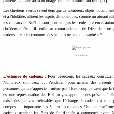
paillettes… plane aussi un nuage sombre d'instincts anciens. [21]
Les chrétiens avertis savent déjà que de nombreux objets, notamment 
et à l'idolâtrie, attirent les esprits démoniaques, comme un aimant atti
les cadeaux de Noël ne sont peut-être pas les seules présences autou
chrétiens obéiront-ils enfin au commandement de Dieu de « ne p
nations… car les coutumes des peuples ne sont que vanité » ?
istockphotos
L'échange de cadeaux
: Pour beaucoup, les cadeaux constituent
Nombreux sont ceux qui s'endettent pour acheter des présents c
personnes qu'ils n'apprécient même pas ! Beaucoup pensent que la 
est une représentation des Rois mages apportant des présents à Jésu
existe des preuves irréfutables que l'échange de cadeaux à cette 
composante importante des Saturnales romaines. Un auteur affirme :
cadeaux pendant les fêtes de fin d'année a commencé avant 