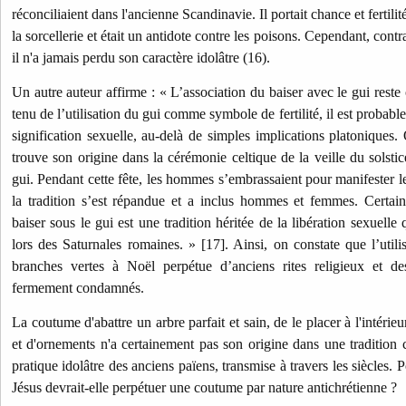
réconciliaient dans l'ancienne Scandinavie. Il portait chance et fertili
la sorcellerie et était un antidote contre les poisons. Cependant, contr
il n'a jamais perdu son caractère idolâtre (16).
Un autre auteur affirme : « L’association du baiser avec le gui rest
tenu de l’utilisation du gui comme symbole de fertilité, il est probable
signification sexuelle, au-delà de simples implications platoniques.
trouve son origine dans la cérémonie celtique de la veille du solstice
gui. Pendant cette fête, les hommes s’embrassaient pour manifester l
la tradition s’est répandue et a inclus hommes et femmes. Certain
baiser sous le gui est une tradition héritée de la libération sexuelle
lors des Saturnales romaines. » [17]. Ainsi, on constate que l’utili
branches vertes à Noël perpétue d’anciens rites religieux et de
fermement condamnés.
La coutume d'abattre un arbre parfait et sain, de le placer à l'intérieu
et d'ornements n'a certainement pas son origine dans une tradition ch
pratique idolâtre des anciens païens, transmise à travers les siècles.
Jésus devrait-elle perpétuer une coutume par nature antichrétienne ?