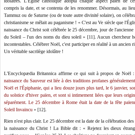
idolâtres. L'Église catholique adopta chaque aspect païen de ce
compris la date, et se contenta de les renommer. Désormais, au lieu
Tammuz ou de Saturne (ou de toute autre divinité solaire), on célébra
christianisme se mêlait au paganisme ! « C'est au Ve siècle que l'Égl
naissance du Christ soit célébrée le 25 décembre, jour de l'ancienne
du Soleil – l'un des noms du dieu soleil » [11]. Aucun chercheur ho
incontestables. Célébrer Noël, c'est participer en réalité à un ancien ri
Un véritable sacrilège idolâtre !
L'Encyclopædia Britannica affirme ce qui suit à propos de Noël :
naissance du Sauveur est liée à des traditions profanes généralement 
Noël et l'Épiphanie, qui a lieu douze jours plus tard, le 6 janvier, s
du solstice d'hiver païen, et sont si intimement liées que leurs origi
séparément. Le 25 décembre à Rome était la date de la fête païe
Soleil Invaincu
» [12].
Rien n'est plus clair. Le 25 décembre est la date de la célébration des
la naissance du Christ ! La Bible dit : « Rejetez les dieux étran