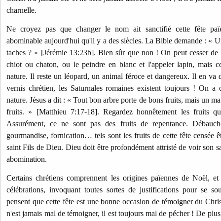
charnelle.
Ne croyez pas que changer le nom ait sanctifié cette fête paï
abominable aujourd'hui qu'il y a des siècles. La Bible demande : « U
taches ? » [Jérémie 13:23b]. Bien sûr que non ! On peut cesser de l'
chiot ou chaton, ou le peindre en blanc et l'appeler lapin, mais c
nature. Il reste un léopard, un animal féroce et dangereux. Il en v
vernis chrétien, les Saturnales romaines existent toujours ! On a
nature. Jésus a dit : « Tout bon arbre porte de bons fruits, mais un m
fruits. » [Matthieu 7:17-18]. Regardez honnêtement les fruits que
Assurément, ce ne sont pas des fruits de repentance. Débauche,
gourmandise, fornication… tels sont les fruits de cette fête censée 
saint Fils de Dieu. Dieu doit être profondément attristé de voir son s
abomination.
Certains chrétiens comprennent les origines païennes de Noël, et 
célébrations, invoquant toutes sortes de justifications pour se s
pensent que cette fête est une bonne occasion de témoigner du Chri
n'est jamais mal de témoigner, il est toujours mal de pécher ! De plu