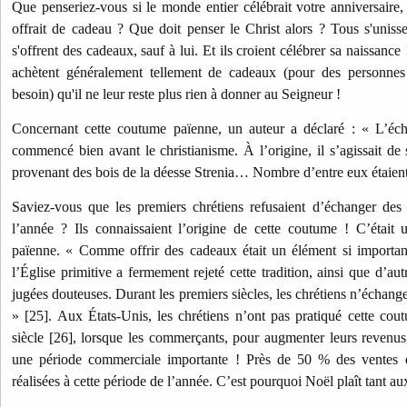
Que penseriez-vous si le monde entier célébrait votre anniversair
offrait de cadeau ? Que doit penser le Christ alors ? Tous s'unisse
s'offrent des cadeaux, sauf à lui. Et ils croient célébrer sa naissanc
achètent généralement tellement de cadeaux (pour des personnes
besoin) qu'il ne leur reste plus rien à donner au Seigneur !
Concernant cette coutume païenne, un auteur a déclaré : « L’é
commencé bien avant le christianisme. À l’origine, il s’agissait de
provenant des bois de la déesse Strenia… Nombre d’entre eux étaient 
Saviez-vous que les premiers chrétiens refusaient d’échanger des
l’année ? Ils connaissaient l’origine de cette coutume ! C’était u
païenne. « Comme offrir des cadeaux était un élément si important
l’Église primitive a fermement rejeté cette tradition, ainsi que d’
jugées douteuses. Durant les premiers siècles, les chrétiens n’échan
» [25]. Aux États-Unis, les chrétiens n’ont pas pratiqué cette co
siècle [26], lorsque les commerçants, pour augmenter leurs revenus
une période commerciale importante ! Près de 50 % des ventes 
réalisées à cette période de l’année. C’est pourquoi Noël plaît tant 