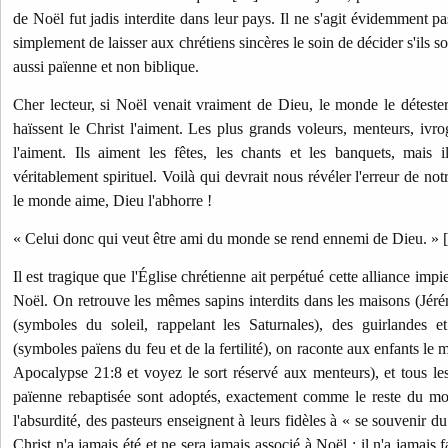
de Noël fut jadis interdite dans leur pays. Il ne s'agit évidemment pas
simplement de laisser aux chrétiens sincères le soin de décider s'ils so
aussi païenne et non biblique.
Cher lecteur, si Noël venait vraiment de Dieu, le monde le déteste
haïssent le Christ l'aiment. Les plus grands voleurs, menteurs, ivro
l'aiment. Ils aiment les fêtes, les chants et les banquets, mais i
véritablement spirituel. Voilà qui devrait nous révéler l'erreur de 
le monde aime, Dieu l'abhorre !
« Celui donc qui veut être ami du monde se rend ennemi de Dieu. » 
Il est tragique que l'Église chrétienne ait perpétué cette alliance im
Noël. On retrouve les mêmes sapins interdits dans les maisons (Jéré
(symboles du soleil, rappelant les Saturnales), des guirlandes et
(symboles païens du feu et de la fertilité), on raconte aux enfants le
Apocalypse 21:8 et voyez le sort réservé aux menteurs), et tous les 
païenne rebaptisée sont adoptés, exactement comme le reste du m
l'absurdité, des pasteurs enseignent à leurs fidèles à « se souvenir d
Christ n'a jamais été et ne sera jamais associé à Noël ; il n'a jamais f