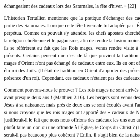
échangeaient des cadeaux lors des Saturnales, la fête d'hiver. » [22]
L'historien Tertullien mentionne que la pratique d'échanger des ca
partie des Saturnales. Lorsque cette fête hivernale fut adoptée par l'
perpétua. Comme on pouvait s'y attendre, les chefs apostats cherc
la religion chrétienne et le paganisme, afin de rendre la fusion moins 
ils se référèrent au fait que les Rois mages, venus rendre visite à 
présents. Certains pensent que c'est de là que provient la traditio
mages d'Orient n'ont pas échangé de cadeaux entre eux. Ils en ont offe
élu roi des Juifs. (Il était de tradition en Orient d'apporter des prése
présence d'un roi). Cependant, ces cadeaux n'étaient pas des cadeaux 
Comment pouvons-nous le prouver ? Les rois mages ne sont arrivés a
avait presque deux ans ! (Matthieu 2:16). Les bergers sont venus des
Jésus à sa naissance, mais près de deux ans se sont écoulés avant l'
si nous croyons que les rois mages ont apporté des « cadeaux de N
justifierait-il le fait que nous nous offrions des cadeaux les uns aux
plutôt faire un don ou une offrande à l'Église, le Corps du Christ ? (
serait-il pas beaucoup plus cohérent ? Enfin, il s'agit bien de la nais