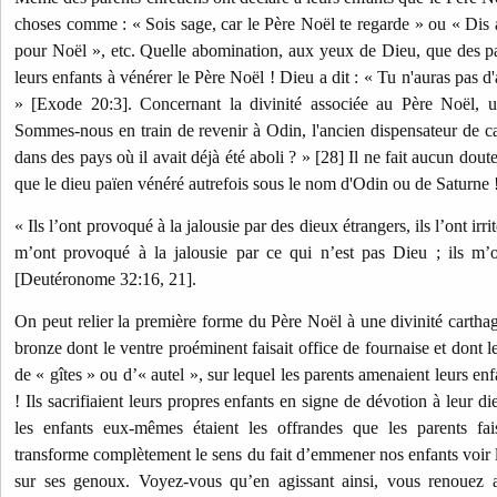
choses comme : « Sois sage, car le Père Noël te regarde » ou « Dis
pour Noël », etc. Quelle abomination, aux yeux de Dieu, que des pa
leurs enfants à vénérer le Père Noël ! Dieu a dit : « Tu n'auras pas d
» [Exode 20:3]. Concernant la divinité associée au Père Noël, u
Sommes-nous en train de revenir à Odin, l'ancien dispensateur de 
dans des pays où il avait déjà été aboli ? » [28] Il ne fait aucun dout
que le dieu païen vénéré autrefois sous le nom d'Odin ou de Saturne 
« Ils l’ont provoqué à la jalousie par des dieux étrangers, ils l’ont ir
m’ont provoqué à la jalousie par ce qui n’est pas Dieu ; ils m’on
[Deutéronome 32:16, 21].
On peut relier la première forme du Père Noël à une divinité carthag
bronze dont le ventre proéminent faisait office de fournaise et dont l
de « gîtes » ou d’« autel », sur lequel les parents amenaient leurs enfa
! Ils sacrifiaient leurs propres enfants en signe de dévotion à leur di
les enfants eux-mêmes étaient les offrandes que les parents fai
transforme complètement le sens du fait d’emmener nos enfants voir l
sur ses genoux. Voyez-vous qu’en agissant ainsi, vous renouez 