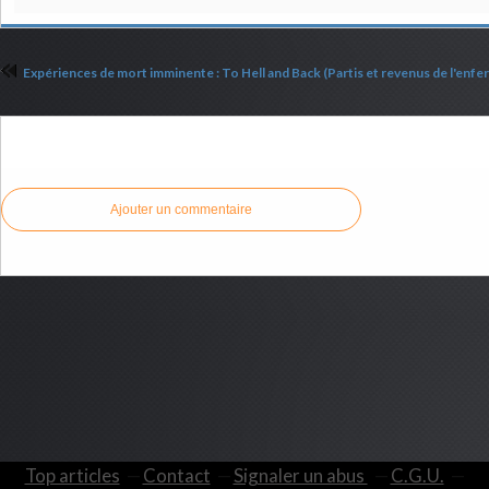
Expériences de mort imminente : To Hell and Back (Partis et revenus de l'enfer
Commenter cet article
Ajouter un commentaire
Top articles
Contact
Signaler un abus
C.G.U.