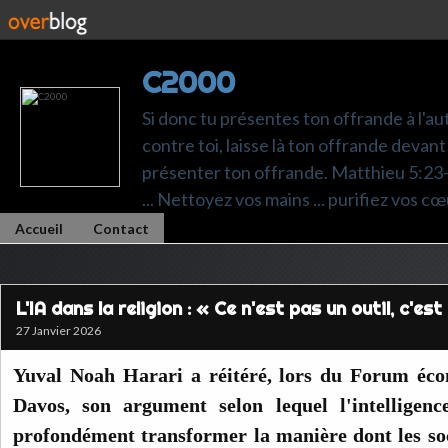
C2000
Si donc tu présentes ton offrande à l'au
contre toi, laisse là ton offrande devant 
présenter ton offrande. Matthieu 5:23-24.
... Nettoyez vos mains ... purifiez vos cœ
Accueil
Contact
L'IA dans la religion : « Ce n'est pas un outil, c'est
27 Janvier 2026
Yuval Noah Harari a réitéré, lors du Forum éc
Davos, son argument selon lequel l'intelligence 
profondément transformer la manière dont les soc