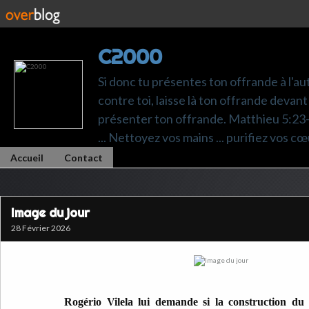
C2000
Si donc tu présentes ton offrande à l'au
contre toi, laisse là ton offrande devant 
présenter ton offrande. Matthieu 5:23-24.
... Nettoyez vos mains ... purifiez vos cœ
Accueil
Contact
Image du jour
28 Février 2026
Rogério Vilela lui demande si la construction du 