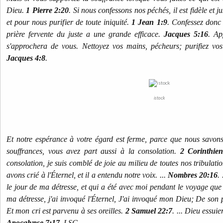
Dieu.
1 Pierre 2:20
. Si nous confessons nos péchés, il est fidèle et 
et pour nous purifier de toute iniquité.
1 Jean 1:9
. Confessez donc v
prière fervente du juste a une grande efficace.
Jacques 5:16
. Ap
s'approchera de vous. Nettoyez vos mains, pécheurs; purifiez vo
Jacques 4:8
.
istock
Et notre espérance à votre égard est ferme, parce que nous savons
souffrances, vous avez part aussi à la consolation.
2 Corinthien
consolation, je suis comblé de joie au milieu de toutes nos tribulati
avons crié à l'Éternel, et il a entendu notre voix. ...
Nombres 20:16
.
le jour de ma détresse, et qui a été avec moi pendant le voyage que j
ma détresse, j'ai invoqué l'Éternel, J'ai invoqué mon Dieu; De son p
Et mon cri est parvenu à ses oreilles.
2 Samuel 22:7
. ... Dieu essui
Apocalypse 7:17
. LSG