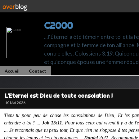
C2000
...l'Éternel a été témoin entre toi et la 
compagne et la femme de ton alliance. M
contre elles. Colossiens 3:19. Quiconq
et quiconque épouse une femme répudi
Accueil
Contact
L'Eternel est Dieu de toute consolation !
10 Mai 2026
Tiens-tu pour peu de chose les consolations de Dieu, Et les par
entendre à toi ? ...
Job 15:11
. Pour tous ceux qui vivent il y a de l'
... Je reconnais que tu peux tout, Et que rien ne s'oppose à tes pens
change les temps et les circonstances ...
Daniel 2:21
. Recommande t