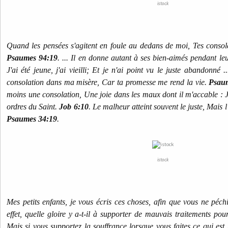
istock
Quand les pensées s'agitent en foule au dedans de moi, Tes consol
Psaumes 94:19
. ... Il en donne autant à ses bien-aimés pendant l
J'ai été jeune, j'ai vieilli; Et je n'ai point vu le juste abandonné .
consolation dans ma misère, Car ta promesse me rend la vie.
Psau
moins une consolation, Une joie dans les maux dont il m'accable : Ja
ordres du Saint.
Job 6:10
. Le malheur atteint souvent le juste, Mais l
Psaumes 34:19
.
istock
Mes petits enfants, je vous écris ces choses, afin que vous ne péchi
effet, quelle gloire y a-t-il à supporter de mauvais traitements po
Mais si vous supportez la souffrance lorsque vous faites ce qui est 